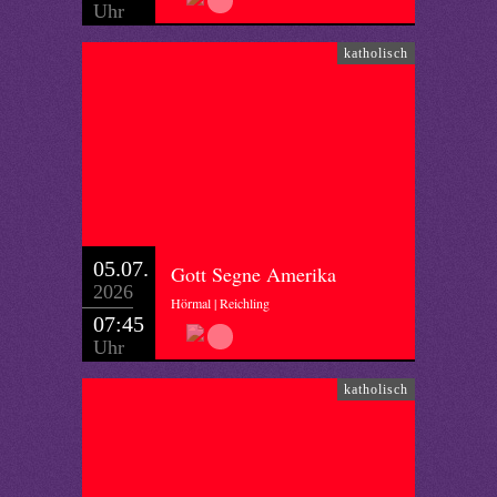
Uhr
katholisch
05.07.
Gott Segne Amerika
2026
Hörmal | Reichling
07:45
Uhr
katholisch