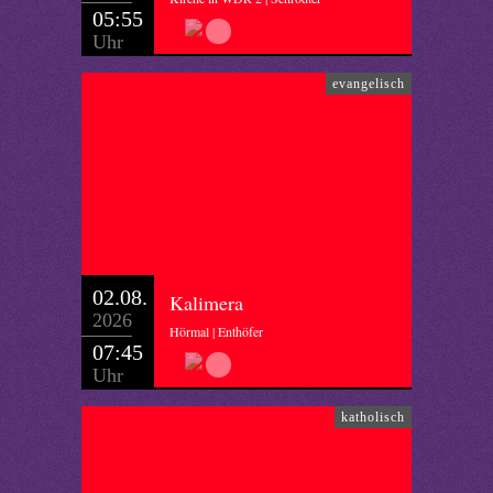
05:55
Uhr
evangelisch
02.08.
Kalimera
2026
Hörmal | Enthöfer
07:45
Uhr
katholisch