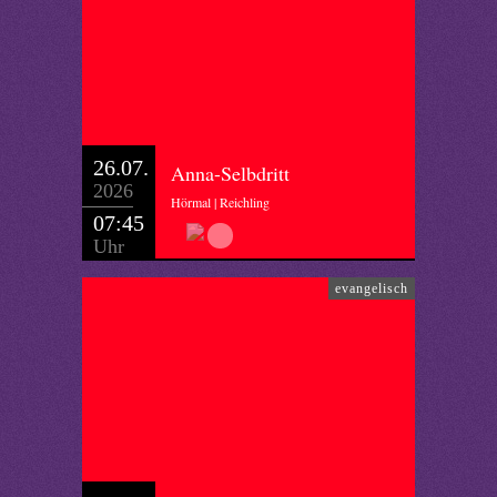
26.07.
Anna-Selbdritt
2026
Hörmal | Reichling
07:45
Uhr
evangelisch