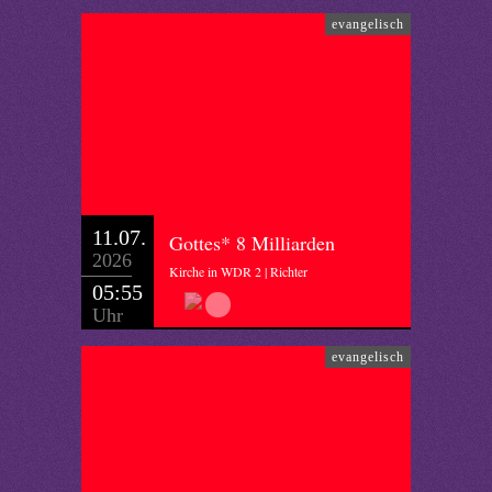
evangelisch
11.07.
Gottes* 8 Milliarden
2026
Kirche in WDR 2 | Richter
05:55
Uhr
evangelisch