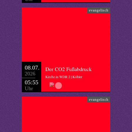
evangelisch
08.07.
Der CO2 Fußabdruck
2026
Kirche in WDR 2 | Köhler
05:55
Uhr
evangelisch