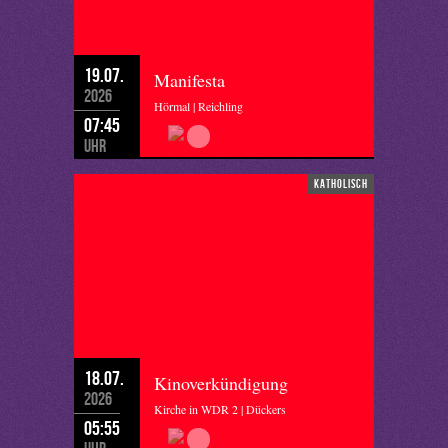
19.07.
Manifesta
2026
Hörmal | Reichling
07:45
Uhr
katholisch
18.07.
Kinoverkündigung
2026
Kirche in WDR 2 | Dückers
05:55