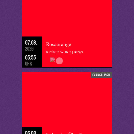
07.08.
Rosaorange
2026
Kirche in WDR 2 | Berger
05:55
Uhr
evangelisch
06.08.