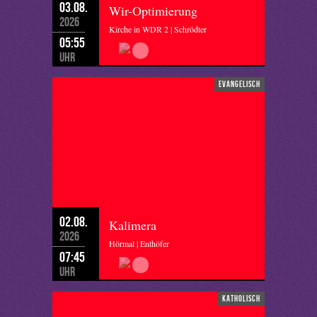
03.08.
Wir-Optimierung
2026
Kirche in WDR 2 | Schrödter
05:55
Uhr
evangelisch
02.08.
Kalimera
2026
Hörmal | Enthöfer
07:45
Uhr
katholisch