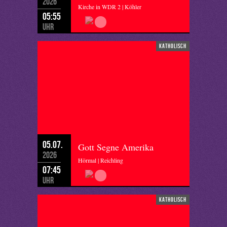
2026
Kirche in WDR 2 | Köhler
05:55
Uhr
katholisch
05.07.
Gott Segne Amerika
2026
Hörmal | Reichling
07:45
Uhr
katholisch