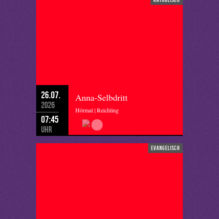
26.07.
Anna-Selbdritt
2026
Hörmal | Reichling
07:45
Uhr
evangelisch