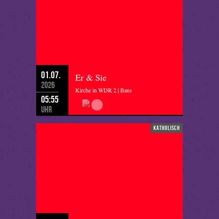
01.07.
Er & Sie
2026
Kirche in WDR 2 | Bans
05:55
Uhr
katholisch