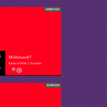
evangelisch
.
Mollimaus67
Kirche in WDR 2 | Schrödter
5
katholisch