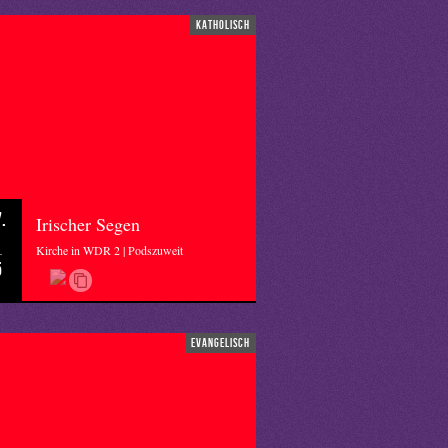
katholisch
.
Irischer Segen
Kirche in WDR 2 | Podszuweit
5
evangelisch