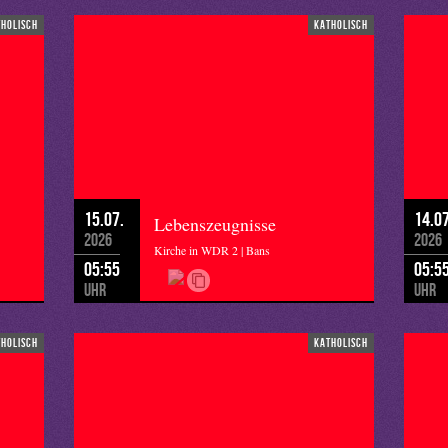
tholisch
katholisch
15.07.
14.07
Lebenszeugnisse
2026
2026
Kirche in WDR 2 | Bans
05:55
05:5
Uhr
Uhr
tholisch
katholisch