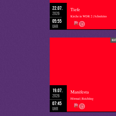
22.07.
Tiefe
2026
Kirche in WDR 2 | Schnitzius
05:55
Uhr
ka
19.07.
Manifesta
2026
Hörmal | Reichling
07:45
Uhr