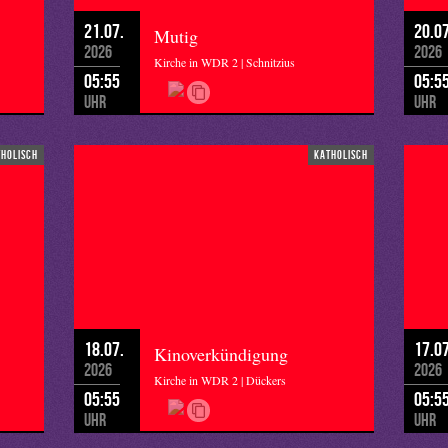
21.07.
20.07
Mutig
2026
2026
Kirche in WDR 2 | Schnitzius
05:55
05:5
Uhr
Uhr
tholisch
katholisch
18.07.
17.07
Kinoverkündigung
2026
2026
Kirche in WDR 2 | Dückers
05:55
05:5
Uhr
Uhr