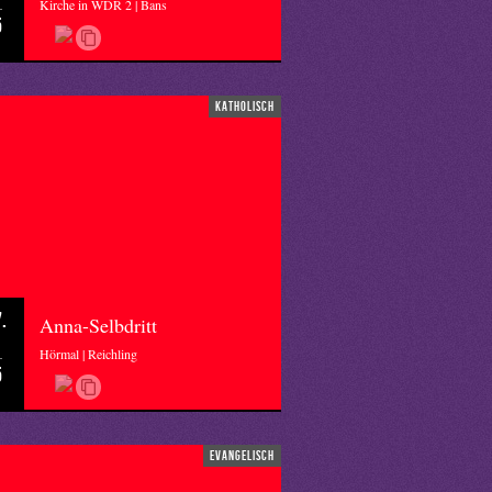
Kirche in WDR 2 | Bans
5
katholisch
.
Anna-Selbdritt
Hörmal | Reichling
5
evangelisch