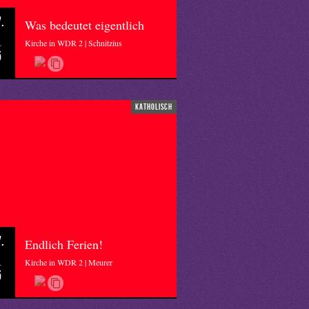
.
Was bedeutet eigentlich
Kirche in WDR 2 | Schnitzius
5
katholisch
.
Endlich Ferien!
Kirche in WDR 2 | Meurer
5