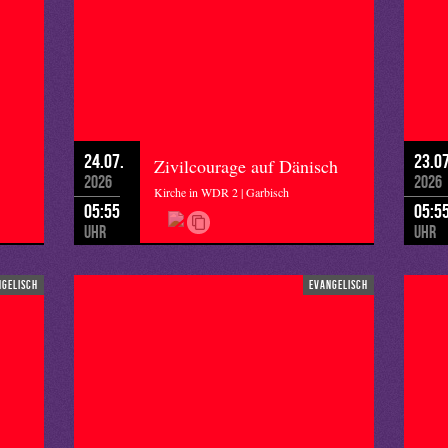
24.07.
23.07
Zivilcourage auf Dänisch
2026
2026
Kirche in WDR 2 | Garbisch
05:55
05:5
Uhr
Uhr
ngelisch
evangelisch