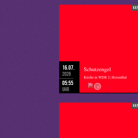
ka
16.07.
Schutzengel
2026
Kirche in WDR 2 | Rosenthal
05:55
Uhr
ka