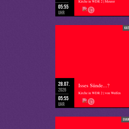
Kirche in WDR 2 | Meurer
05:55
Uhr
ka
28.07.
Isses Sünde...?
2026
Kirche in WDR 2 | von Wulfen
05:55
Uhr
eva