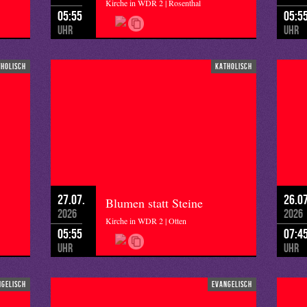
Kirche in WDR 2 | Rosenthal
05:55
05:5
Uhr
Uhr
tholisch
katholisch
27.07.
26.07
Blumen statt Steine
2026
2026
Kirche in WDR 2 | Otten
05:55
07:4
Uhr
Uhr
ngelisch
evangelisch