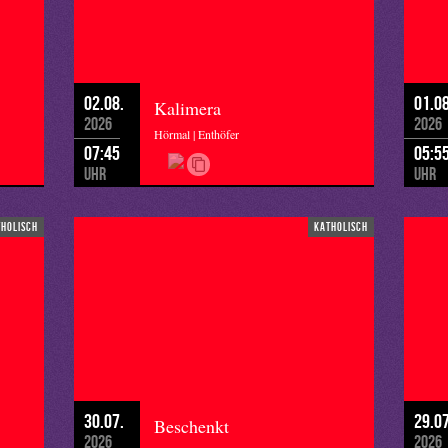
02.08.
01.08
Kalimera
2026
2026
Hörmal | Enthöfer
07:45
05:5
Uhr
Uhr
tholisch
katholisch
30.07.
29.07
Beschenkt
2026
2026