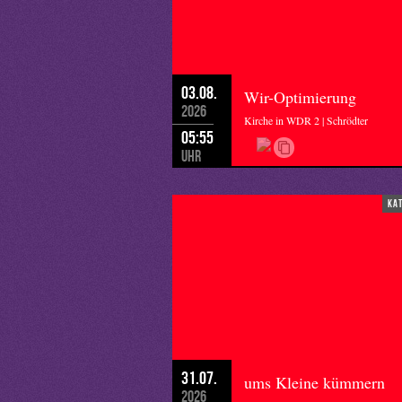
03.08.
Wir-Optimierung
2026
Kirche in WDR 2 | Schrödter
05:55
Uhr
ka
31.07.
ums Kleine kümmern
2026