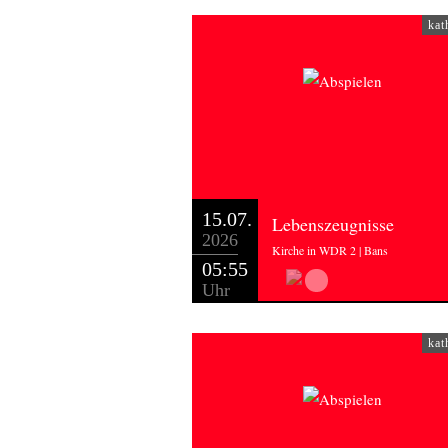
kat
15.07.
Lebenszeugnisse
2026
Kirche in WDR 2 | Bans
05:55
Uhr
kat