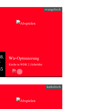
evangelisch
8.
Wir-Optimierung
6
Kirche in WDR 2 | Schrödter
55
katholisch