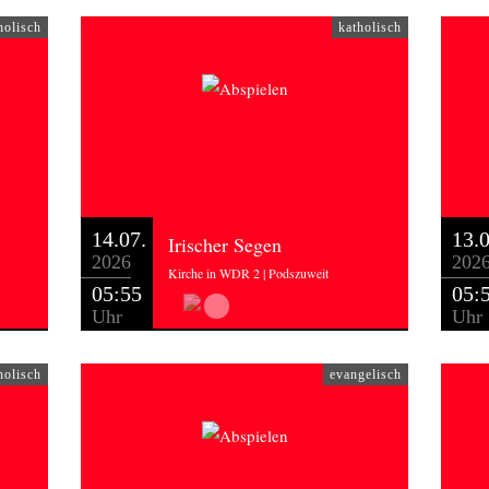
holisch
katholisch
14.07.
13.0
Irischer Segen
2026
202
Kirche in WDR 2 | Podszuweit
05:55
05:
Uhr
Uhr
holisch
evangelisch