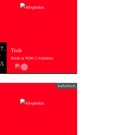
7.
Tiefe
6
Kirche in WDR 2 | Schnitzius
55
katholisch