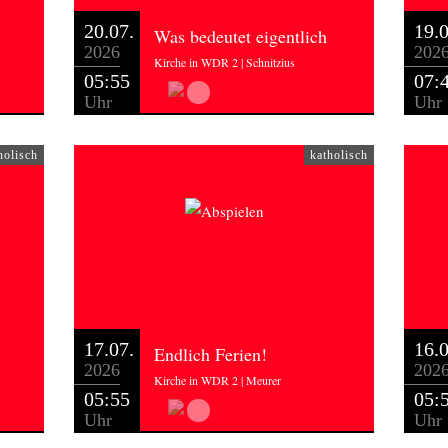
20.07.
19.0
Was bedeutet eigentlich
2026
202
Kirche in WDR 2 | Schnitzius
05:55
07:
Uhr
Uhr
holisch
katholisch
17.07.
16.0
Endlich Ferien!
2026
202
Kirche in WDR 2 | Meurer
05:55
05:
Uhr
Uhr