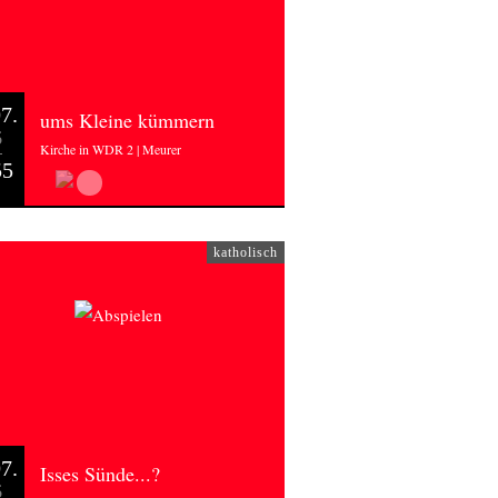
7.
ums Kleine kümmern
6
Kirche in WDR 2 | Meurer
55
katholisch
7.
Isses Sünde...?
6