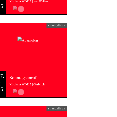
Kirche in WDR 2 | von Wulfen
55
evangelisch
7.
Sonntagsanruf
6
Kirche in WDR 2 | Garbisch
55
evangelisch