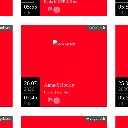
Kirche in WDR 2 | Bans
05:55
05:
Uhr
Uhr
holisch
katholisch
26.07.
25.0
Anna-Selbdritt
2026
202
Hörmal | Reichling
07:45
05:
Uhr
Uhr
gelisch
evangelisch