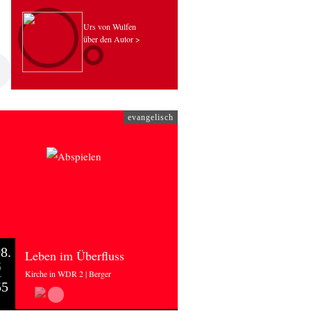
Urs von Wulfen
über den Autor >
evangelisch
8.
Leben im Überfluss
6
Kirche in WDR 2 | Berger
55