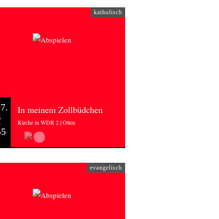
katholisch
7.
In meinem Zollbüdchen
6
Kirche in WDR 2 | Otten
55
evangelisch