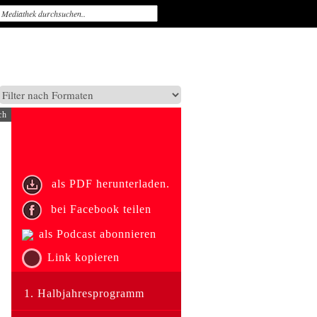
ch
als PDF herunterladen.
bei Facebook teilen
als Podcast abonnieren
Link kopieren
1. Halbjahresprogramm