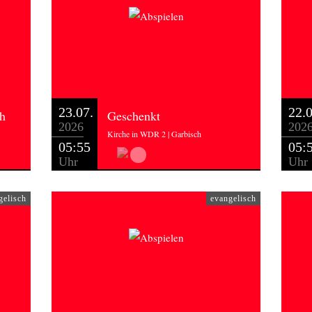
23.07.
22.0
ch
Geschenkt
2026
202
Kirche in WDR 2 | Garbisch
05:55
05:
Uhr
Uhr
gelisch
evangelisch