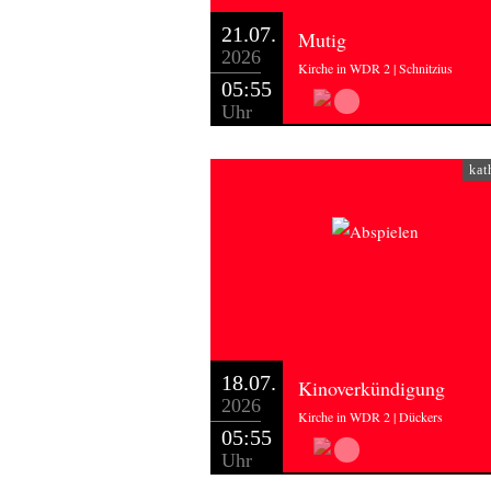
21.07.
Mutig
2026
Kirche in WDR 2 | Schnitzius
05:55
Uhr
kat
18.07.
Kinoverkündigung
2026
Kirche in WDR 2 | Dückers
05:55
Uhr