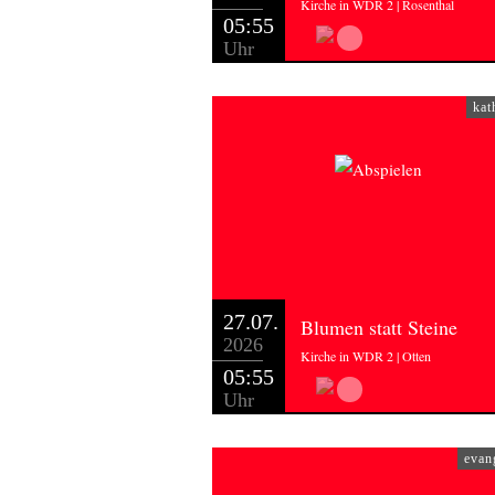
Kirche in WDR 2 | Rosenthal
05:55
Uhr
kat
27.07.
Blumen statt Steine
2026
Kirche in WDR 2 | Otten
05:55
Uhr
evan