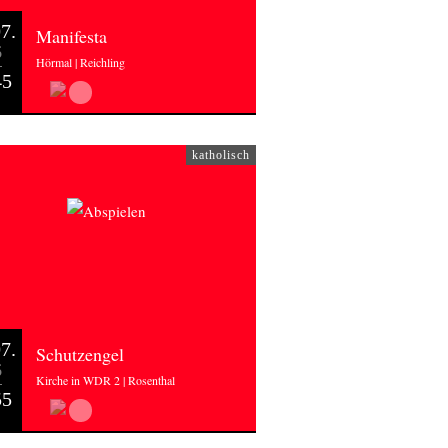
7.
Manifesta
6
Hörmal | Reichling
45
katholisch
7.
Schutzengel
6
Kirche in WDR 2 | Rosenthal
55