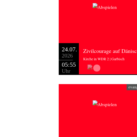
24.07.
Zivilcourage auf Dänis
2026
Kirche in WDR 2 | Garbisch
05:55
Uhr
evan