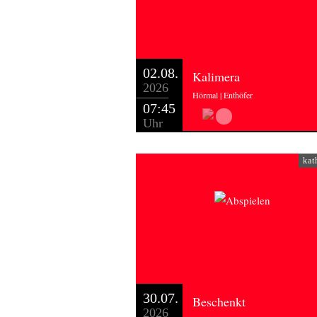
02.08.
Kalimera
2026
Hörmal | Enthöfer
07:45
Uhr
kat
30.07.
Beschenkt
2026