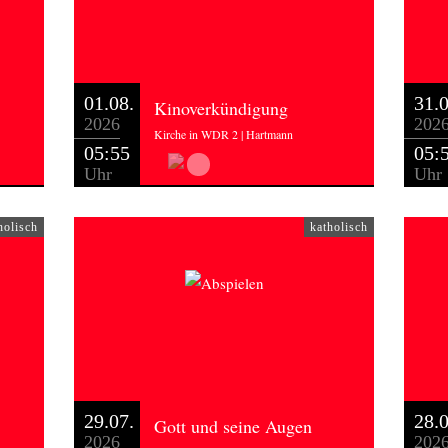
01.08.
31.0
Kinoverkündigung
2026
202
Kirche in WDR 2 | Hartmann
05:55
05:
Uhr
Uhr
holisch
katholisch
29.07.
28.0
Gott und seine Augen
2026
202