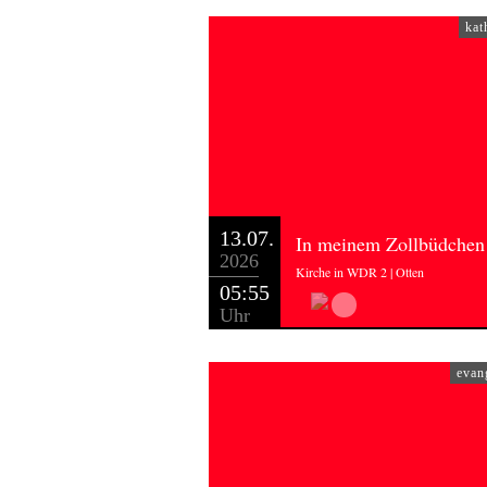
kat
13.07.
In meinem Zollbüdchen
2026
Kirche in WDR 2 | Otten
05:55
Uhr
evan