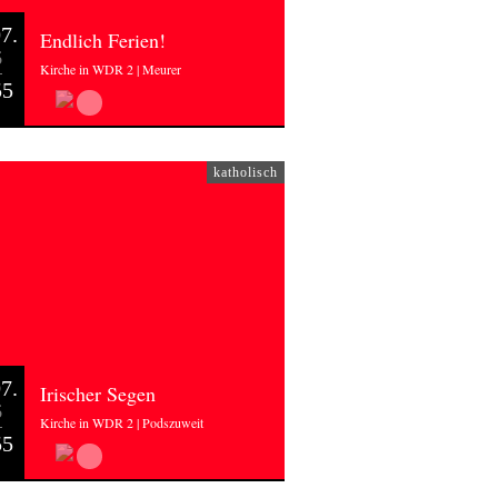
7.
Endlich Ferien!
6
Kirche in WDR 2 | Meurer
55
katholisch
7.
Irischer Segen
6
Kirche in WDR 2 | Podszuweit
55