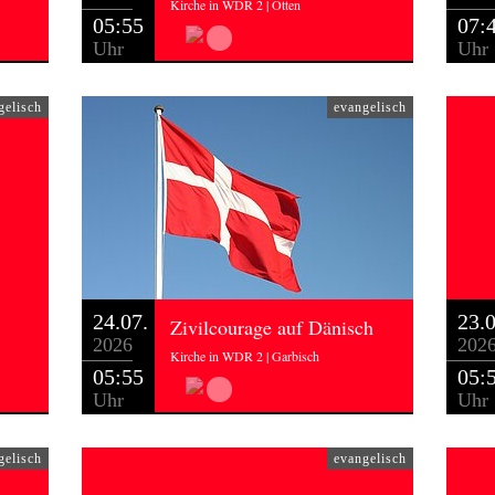
Kirche in WDR 2 | Otten
05:55
07:
Uhr
Uhr
gelisch
evangelisch
24.07.
23.0
Zivilcourage auf Dänisch
2026
202
Kirche in WDR 2 | Garbisch
05:55
05:
Uhr
Uhr
gelisch
evangelisch