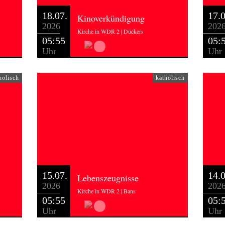
18.07.
17.0
Kinoverkündigung
2026
202
Kirche in WDR 2 | Dückers
05:55
05:
Uhr
Uhr
holisch
katholisch
15.07.
14.0
Lebenszeugnisse
2026
202
Kirche in WDR 2 | Bans
05:55
05:
Uhr
Uhr