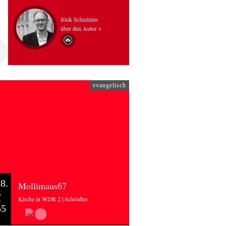
Jönk Schnitzius
über den Autor >
evangelisch
8.
Mollimaus67
6
Kirche in WDR 2 | Schrödter
55