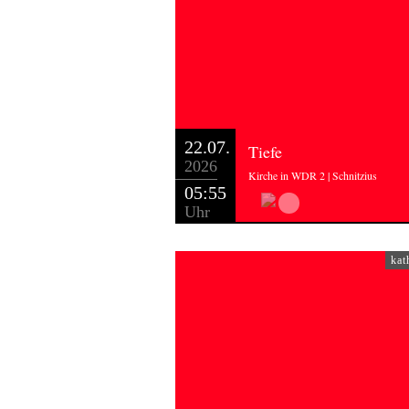
22.07.
Tiefe
2026
Kirche in WDR 2 | Schnitzius
05:55
Uhr
kat