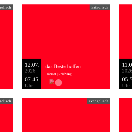
holisch
katholisch
12.07.
11.0
das Beste hoffen
2026
202
Hörmal | Reichling
07:45
05:
Uhr
Uhr
gelisch
evangelisch