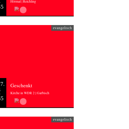
Hörmal | Reichling
45
evangelisch
7.
Geschenkt
6
Kirche in WDR 2 | Garbisch
55
evangelisch