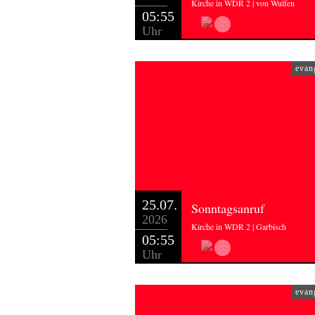
Kirche in WDR 2 | von Wulfen
05:55
Uhr
evan
25.07.
Sonntagsanruf
2026
Kirche in WDR 2 | Garbisch
05:55
Uhr
evan