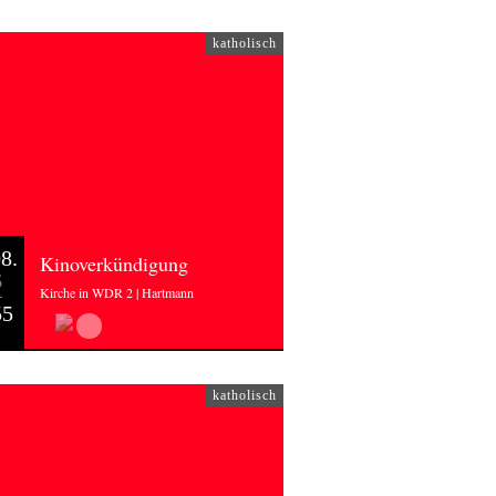
katholisch
8.
Kinoverkündigung
6
Kirche in WDR 2 | Hartmann
55
katholisch