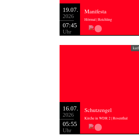
19.07.
Manifesta
2026
Hörmal | Reichling
07:45
Uhr
kat
16.07.
Schutzengel
2026
Kirche in WDR 2 | Rosenthal
05:55
Uhr