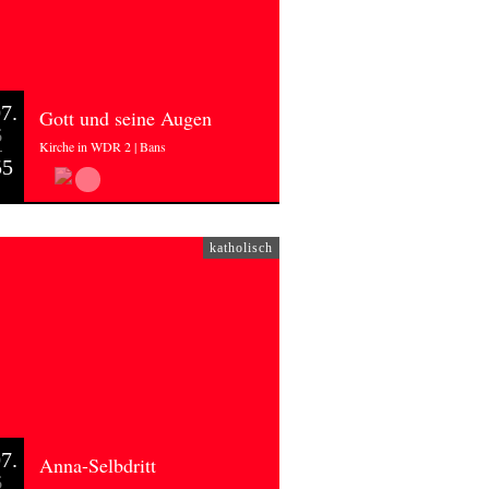
7.
Gott und seine Augen
6
Kirche in WDR 2 | Bans
55
katholisch
7.
Anna-Selbdritt
6