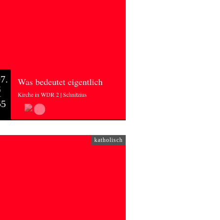
7.
Was bedeutet eigentlich
6
Kirche in WDR 2 | Schnitzius
55
katholisch