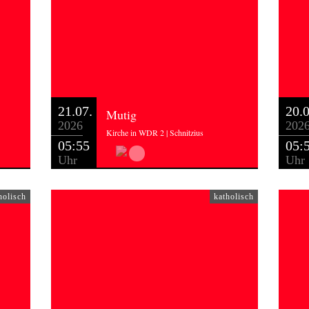
21.07.
20.0
Mutig
2026
202
Kirche in WDR 2 | Schnitzius
05:55
05:
Uhr
Uhr
holisch
katholisch