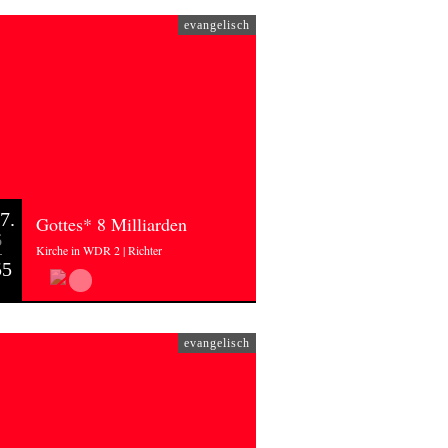
evangelisch
7.
Gottes* 8 Milliarden
6
Kirche in WDR 2 | Richter
55
evangelisch