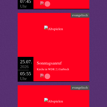
07:45
Uhr
evangelisch
25.07.
Sonntagsanruf
2026
Kirche in WDR 2 | Garbisch
05:55
Uhr
evangelisch