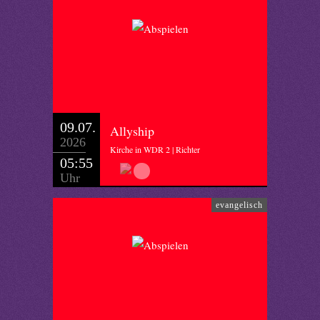
09.07.
Allyship
2026
Kirche in WDR 2 | Richter
05:55
Uhr
evangelisch