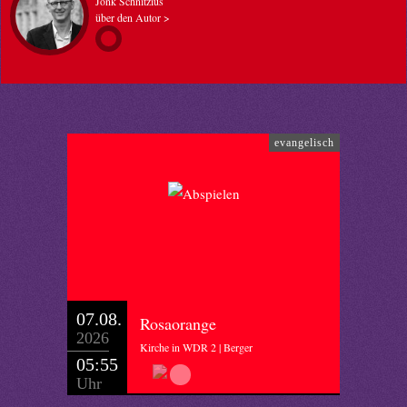
Jönk Schnitzius
über den Autor >
evangelisch
07.08.
Rosaorange
2026
Kirche in WDR 2 | Berger
05:55
Uhr