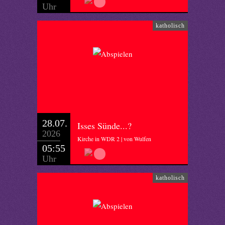
Uhr
katholisch
28.07.
Isses Sünde...?
2026
Kirche in WDR 2 | von Wulfen
05:55
Uhr
katholisch