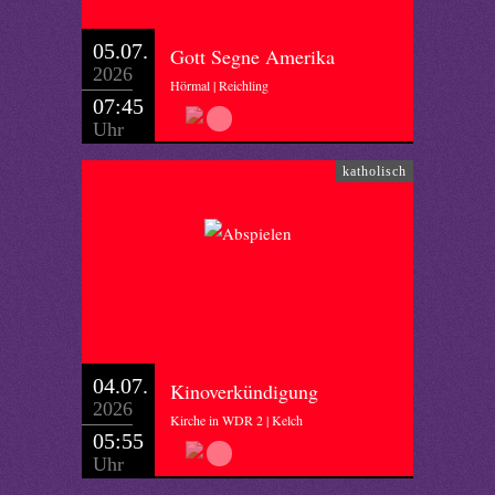
05.07.
Gott Segne Amerika
2026
Hörmal | Reichling
07:45
Uhr
katholisch
04.07.
Kinoverkündigung
2026
Kirche in WDR 2 | Kelch
05:55
Uhr