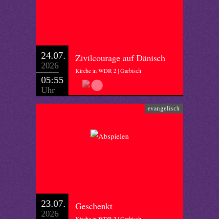
24.07.
Zivilcourage auf Dänisch
2026
Kirche in WDR 2 | Garbisch
05:55
Uhr
evangelisch
23.07.
Geschenkt
2026
Kirche in WDR 2 | Garbisch