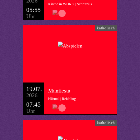
2026
Kirche in WDR 2 | Schnitzius
05:55
Uhr
katholisch
19.07.
Manifesta
2026
Hörmal | Reichling
07:45
Uhr
katholisch