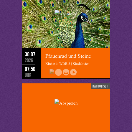
30.07.
Pfauenrad und Steine
2026
Kirche in WDR 3 | Klashörster
07:50
Uhr
katholisch