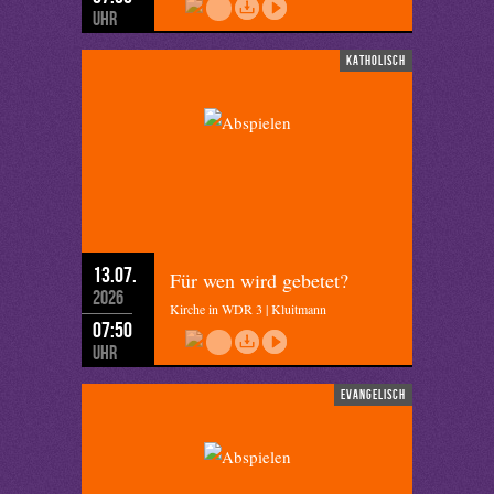
Uhr
katholisch
13.07.
Für wen wird gebetet?
2026
Kirche in WDR 3 | Kluitmann
07:50
Uhr
evangelisch