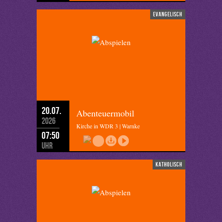
evangelisch
20.07.
Abenteuermobil
2026
Kirche in WDR 3 | Warnke
07:50
Uhr
katholisch