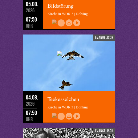
05.08.
Bildstörung
2026
Kirche in WDR 3 | Döhling
07:50
Uhr
evangelisch
04.08.
Teekesselchen
2026
Kirche in WDR 3 | Döhling
07:50
Uhr
evangelisch