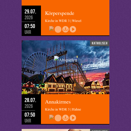
29.07.
Körperspende
2026
Kirche in WDR 3 | Wiesel
07:50
Uhr
katholisch
28.07.
Annakirmes
2026
Kirche in WDR 3 | Hahne
07:50
Uhr