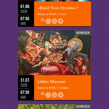
01.08.
»Build Your Dreams«?
2026
Kirche in WDR 3 | Verst
07:50
Uhr
katholisch
31.07.
kühles Museum
2026
Kirche in WDR 3 | Nelißen
07:50
Uhr
katholisch