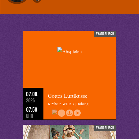
evangelisch
07.08.
Gottes Luftikusse
2026
Kirche in WDR 3 | Döhling
07:50
Uhr
evangelisch