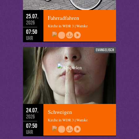
25.07.
Fahrradfahren
2026
Kirche in WDR 3 | Warnke
07:50
Uhr
evangelisch
24.07.
Schweigen
2026
Kirche in WDR 3 | Warnke
07:50
Uhr