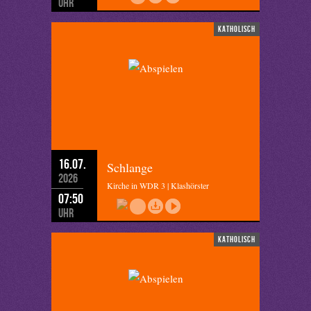
Uhr
katholisch
16.07.
Schlange
2026
Kirche in WDR 3 | Klashörster
07:50
Uhr
katholisch