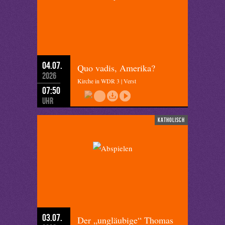
04.07.
Quo vadis, Amerika?
2026
Kirche in WDR 3 | Verst
07:50
Uhr
katholisch
03.07.
Der „ungläubige“ Thomas