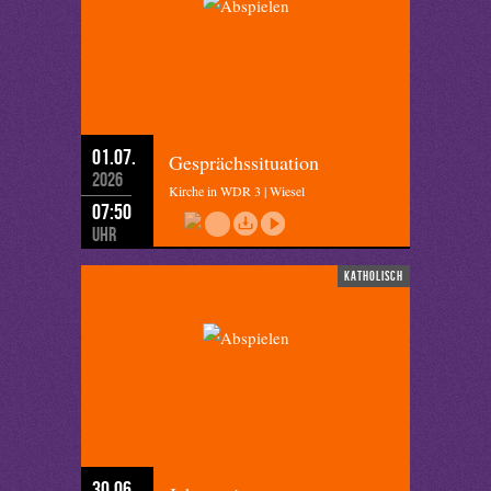
01.07.
Gesprächssituation
2026
Kirche in WDR 3 | Wiesel
07:50
Uhr
katholisch
30.06.