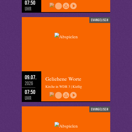
07:50
Uhr
evangelisch
09.07.
Geliehene Worte
2026
Kirche in WDR 3 | Kießig
07:50
Uhr
evangelisch