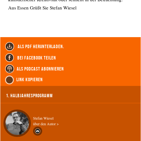
Aus Essen Grüßt Sie Stefan Wiesel
als PDF herunterladen.
bei Facebook teilen
als Podcast abonnieren
Link kopieren
1. Halbjahresprogramm
Stefan Wiesel
über den Autor >