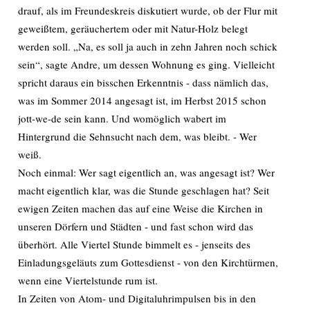
drauf, als im Freundeskreis diskutiert wurde, ob der Flur mit
geweißtem, geräuchertem oder mit Natur-Holz belegt
werden soll. „Na, es soll ja auch in zehn Jahren noch schick
sein“, sagte Andre, um dessen Wohnung es ging. Vielleicht
spricht daraus ein bisschen Erkenntnis - dass nämlich das,
was im Sommer 2014 angesagt ist, im Herbst 2015 schon
jott-we-de sein kann. Und womöglich wabert im
Hintergrund die Sehnsucht nach dem, was bleibt. - Wer
weiß.
Noch einmal: Wer sagt eigentlich an, was angesagt ist? Wer
macht eigentlich klar, was die Stunde geschlagen hat? Seit
ewigen Zeiten machen das auf eine Weise die Kirchen in
unseren Dörfern und Städten - und fast schon wird das
überhört. Alle Viertel Stunde bimmelt es - jenseits des
Einladungsgeläuts zum Gottesdienst - von den Kirchtürmen,
wenn eine Viertelstunde rum ist.
In Zeiten von Atom- und Digitaluhrimpulsen bis in den