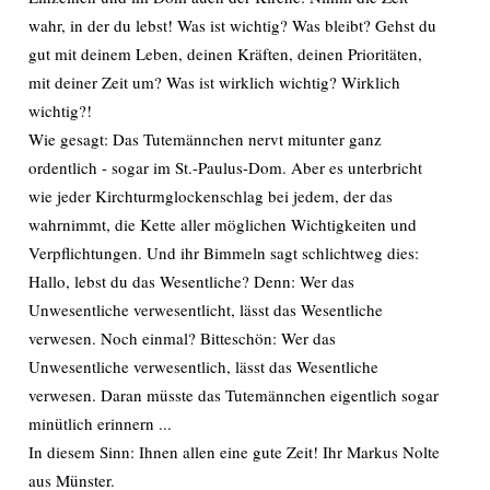
wahr, in der du lebst! Was ist wichtig? Was bleibt? Gehst du
gut mit deinem Leben, deinen Kräften, deinen Prioritäten,
mit deiner Zeit um? Was ist wirklich wichtig? Wirklich
wichtig?!
Wie gesagt: Das Tutemännchen nervt mitunter ganz
ordentlich - sogar im St.-Paulus-Dom. Aber es unterbricht
wie jeder Kirchturmglockenschlag bei jedem, der das
wahrnimmt, die Kette aller möglichen Wichtigkeiten und
Verpflichtungen. Und ihr Bimmeln sagt schlichtweg dies:
Hallo, lebst du das Wesentliche? Denn: Wer das
Unwesentliche verwesentlicht, lässt das Wesentliche
verwesen. Noch einmal? Bitteschön: Wer das
Unwesentliche verwesentlich, lässt das Wesentliche
verwesen. Daran müsste das Tutemännchen eigentlich sogar
minütlich erinnern ...
In diesem Sinn: Ihnen allen eine gute Zeit! Ihr Markus Nolte
aus Münster.