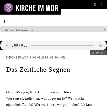
BEITRÄGE AUF: WDR3
katholisch
KIRCHE IN WDR 3 | 02.08.2014 | 07:50
UHR
Das Zeitliche Segnen
Guten Morgen, liebe Hörerinnen und Hörer.
Wer sagt eigentlich an, was angesagt ist? Wer macht
eigentlich Trends? Wer weiß, was wir gut finden? Ich kam