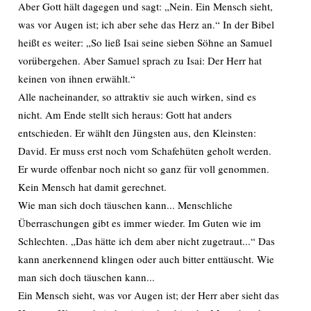
Aber Gott hält dagegen und sagt: „Nein. Ein Mensch sieht,
was vor Augen ist; ich aber sehe das Herz an.“ In der Bibel
heißt es weiter: „So ließ Isai seine sieben Söhne an Samuel
vorübergehen. Aber Samuel sprach zu Isai: Der Herr hat
keinen von ihnen erwählt.“
Alle nacheinander, so attraktiv sie auch wirken, sind es
nicht. Am Ende stellt sich heraus: Gott hat anders
entschieden. Er wählt den Jüngsten aus, den Kleinsten:
David. Er muss erst noch vom Schafehüten geholt werden.
Er wurde offenbar noch nicht so ganz für voll genommen.
Kein Mensch hat damit gerechnet.
Wie man sich doch täuschen kann... Menschliche
Überraschungen gibt es immer wieder. Im Guten wie im
Schlechten. „Das hätte ich dem aber nicht zugetraut...“ Das
kann anerkennend klingen oder auch bitter enttäuscht. Wie
man sich doch täuschen kann...
Ein Mensch sieht, was vor Augen ist; der Herr aber sieht das