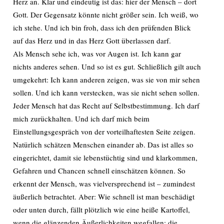
Herz an. Klar und eindeutig ist das: hier der Mensch – dort
Gott. Der Gegensatz könnte nicht größer sein. Ich weiß, wo
ich stehe. Und ich bin froh, dass ich den prüfenden Blick
auf das Herz und in das Herz Gott überlassen darf.
Als Mensch sehe ich, was vor Augen ist. Ich kann gar
nichts anderes sehen. Und so ist es gut. Schließlich gilt auch
umgekehrt: Ich kann anderen zeigen, was sie von mir sehen
sollen. Und ich kann verstecken, was sie nicht sehen sollen.
Jeder Mensch hat das Recht auf Selbstbestimmung. Ich darf
mich zurückhalten. Und ich darf mich beim
Einstellungsgespräch von der vorteilhaftesten Seite zeigen.
Natürlich schätzen Menschen einander ab. Das ist alles so
eingerichtet, damit sie lebenstüchtig sind und klarkommen,
Gefahren und Chancen schnell einschätzen können. So
erkennt der Mensch, was vielversprechend ist – zumindest
äußerlich betrachtet. Aber: Wie schnell ist man beschädigt
oder unten durch, fällt plötzlich wie eine heiße Kartoffel,
wenn die glänzenden Äußerlichkeiten wegfallen: die