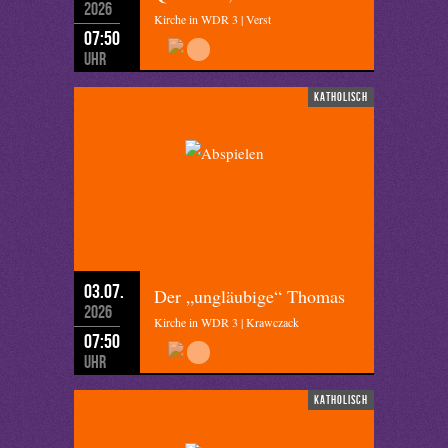
2026
Kirche in WDR 3 | Verst
07:50
Uhr
katholisch
03.07.
Der „ungläubige“ Thomas
2026
Kirche in WDR 3 | Krawczack
07:50
Uhr
katholisch