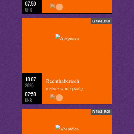
07:50
Uhr
evangelisch
10.07.
Rechthaberisch
2026
Kirche in WDR 3 | Kießig
07:50
Uhr
evangelisch