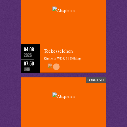
04.08.
Teekesselchen
2026
Kirche in WDR 3 | Döhling
07:50
Uhr
evangelisch