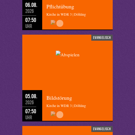
06.08.
Pflichtübung
2026
Kirche in WDR 3 | Döhling
07:50
Uhr
evangelisch
05.08.
Bildstörung
2026
Kirche in WDR 3 | Döhling
07:50
Uhr
evangelisch