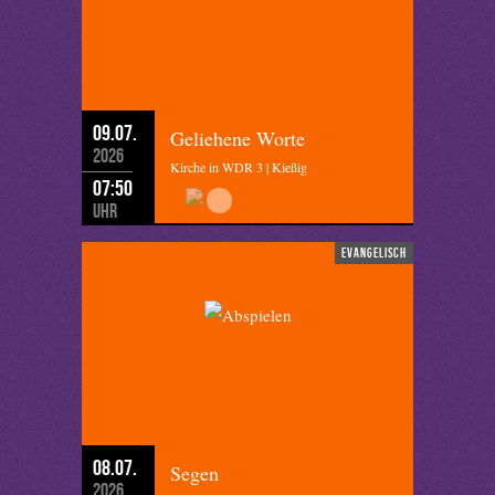
09.07.
Geliehene Worte
2026
Kirche in WDR 3 | Kießig
07:50
Uhr
evangelisch
08.07.
Segen
2026