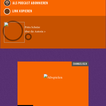
als Podcast abonnieren
Link kopieren
Petra Schulze
über die Autorin >
evangelisch