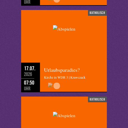
Uhr
katholisch
17.07.
Urlaubsparadies?
2026
Kirche in WDR 3 | Krawczack
07:50
Uhr
katholisch