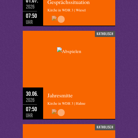
01.07.
Gesprächssituation
2026
Kirche in WDR 3 | Wiesel
07:50
Uhr
katholisch
30.06.
Jahresmitte
2026
Kirche in WDR 3 | Hahne
07:50
Uhr
katholisch