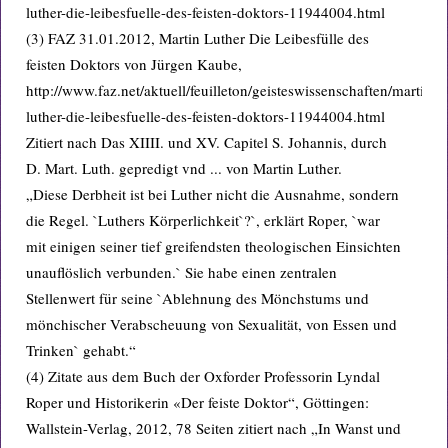
luther-die-leibesfuelle-des-feisten-doktors-11944004.html
(3) FAZ 31.01.2012, Martin Luther Die Leibesfülle des
feisten Doktors von Jürgen Kaube,
http://www.faz.net/aktuell/feuilleton/geisteswissenschaften/martin-
luther-die-leibesfuelle-des-feisten-doktors-11944004.html
Zitiert nach Das XIIII. und XV. Capitel S. Johannis, durch
D. Mart. Luth. gepredigt vnd ... von Martin Luther.
„Diese Derbheit ist bei Luther nicht die Ausnahme, sondern
die Regel. `Luthers Körperlichkeit`?`, erklärt Roper, `war
mit einigen seiner tief greifendsten theologischen Einsichten
unauflöslich verbunden.` Sie habe einen zentralen
Stellenwert für seine `Ablehnung des Mönchstums und
mönchischer Verabscheuung von Sexualität, von Essen und
Trinken` gehabt.“
(4) Zitate aus dem Buch der Oxforder Professorin Lyndal
Roper und Historikerin «Der feiste Doktor“, Göttingen:
Wallstein-Verlag, 2012, 78 Seiten zitiert nach „In Wanst und