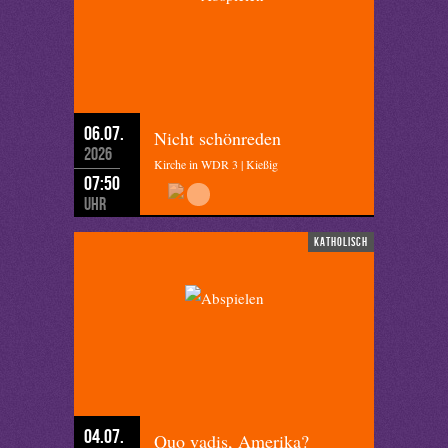
06.07.
Nicht schönreden
2026
Kirche in WDR 3 | Kießig
07:50
Uhr
katholisch
04.07.
Quo vadis, Amerika?