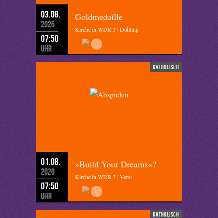
03.08.
Goldmedaille
2026
Kirche in WDR 3 | Döhling
07:50
Uhr
katholisch
01.08.
»Build Your Dreams«?
2026
Kirche in WDR 3 | Verst
07:50
Uhr
katholisch