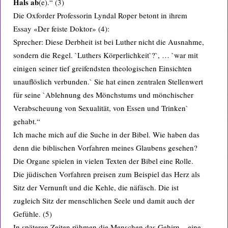
Hals ab
(e).“ (3)
Die Oxforder Professorin Lyndal Roper betont in ihrem
Essay «Der feiste Doktor» (4):
Sprecher: Diese Derbheit ist bei Luther nicht die Ausnahme,
sondern die Regel. `Luthers Körperlichkeit`?`, … `war mit
einigen seiner tief greifendsten theologischen Einsichten
unauflöslich verbunden.` Sie hat einen zentralen Stellenwert
für seine `Ablehnung des Mönchstums und mönchischer
Verabscheuung von Sexualität, von Essen und Trinken`
gehabt.“
Ich mache mich auf die Suche in der Bibel. Wie haben das
denn die biblischen Vorfahren meines Glaubens gesehen?
Die Organe spielen in vielen Texten der Bibel eine Rolle.
Die jüdischen Vorfahren preisen zum Beispiel das Herz als
Sitz der Vernunft und die Kehle, die näfäsch. Die ist
zugleich Sitz der menschlichen Seele und damit auch der
Gefühle. (5)
In späteren Zeiten rühmen die Menschen das Gehirn – eine