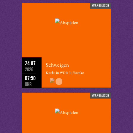
evangelisch
24.07.
Schweigen
2026
Kirche in WDR 3 | Warnke
07:50
Uhr
evangelisch