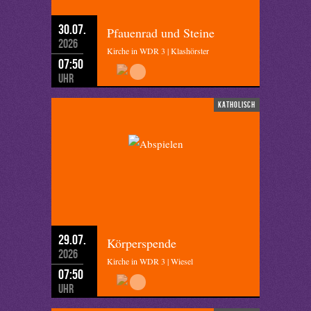
30.07.
Pfauenrad und Steine
2026
Kirche in WDR 3 | Klashörster
07:50
Uhr
katholisch
29.07.
Körperspende
2026
Kirche in WDR 3 | Wiesel
07:50
Uhr