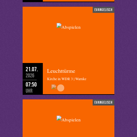
evangelisch
21.07.
Leuchttürme
2026
Kirche in WDR 3 | Warnke
07:50
Uhr
evangelisch