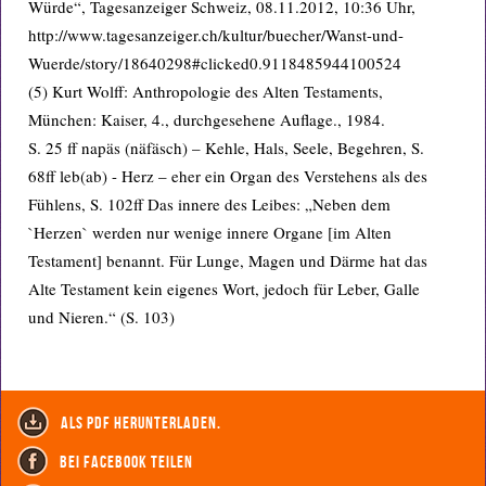
Würde“, Tagesanzeiger Schweiz, 08.11.2012, 10:36 Uhr,
http://www.tagesanzeiger.ch/kultur/buecher/Wanst-und-
Wuerde/story/18640298#clicked0.9118485944100524
(5) Kurt Wolff: Anthropologie des Alten Testaments,
München: Kaiser, 4., durchgesehene Auflage., 1984.
S. 25 ff napäs (näfäsch) – Kehle, Hals, Seele, Begehren, S.
68ff leb(ab) - Herz – eher ein Organ des Verstehens als des
Fühlens, S. 102ff Das innere des Leibes: „Neben dem
`Herzen` werden nur wenige innere Organe [im Alten
Testament] benannt. Für Lunge, Magen und Därme hat das
Alte Testament kein eigenes Wort, jedoch für Leber, Galle
und Nieren.“ (S. 103)
als PDF herunterladen.
bei Facebook teilen