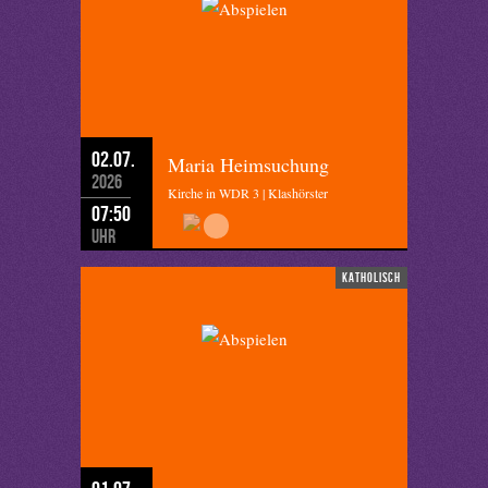
02.07.
Maria Heimsuchung
2026
Kirche in WDR 3 | Klashörster
07:50
Uhr
katholisch