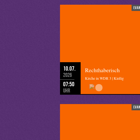
eva
10.07.
Rechthaberisch
2026
Kirche in WDR 3 | Kießig
07:50
Uhr
eva