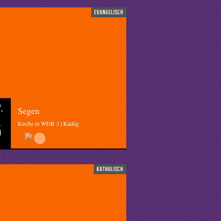
evangelisch
.
Segen
Kirche in WDR 3 | Kießig
0
katholisch