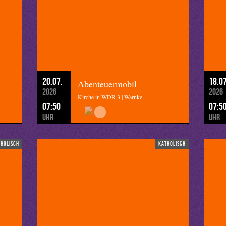
20.07.
18.07
Abenteuermobil
2026
2026
Kirche in WDR 3 | Warnke
07:50
07:5
Uhr
Uhr
tholisch
katholisch