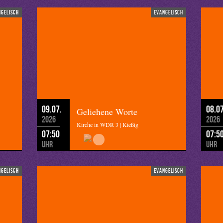
ngelisch
evangelisch
09.07.
08.07
Geliehene Worte
2026
2026
Kirche in WDR 3 | Kießig
07:50
07:5
Uhr
Uhr
ngelisch
evangelisch