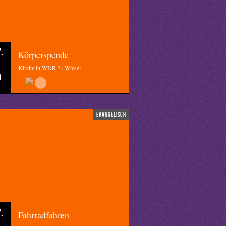
.
Körperspende
Kirche in WDR 3 | Wiesel
0
evangelisch
.
Fahrradfahren