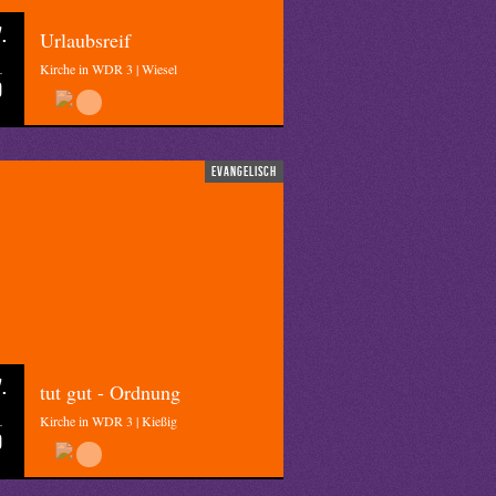
.
Urlaubsreif
Kirche in WDR 3 | Wiesel
0
evangelisch
.
tut gut - Ordnung
Kirche in WDR 3 | Kießig
0