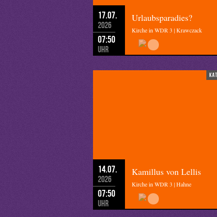
17.07.
Urlaubsparadies?
2026
Kirche in WDR 3 | Krawczack
07:50
Uhr
ka
14.07.
Kamillus von Lellis
2026
Kirche in WDR 3 | Hahne
07:50
Uhr