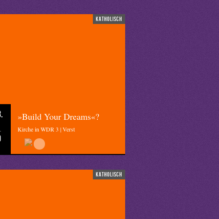
katholisch
.
»Build Your Dreams«?
Kirche in WDR 3 | Verst
0
katholisch