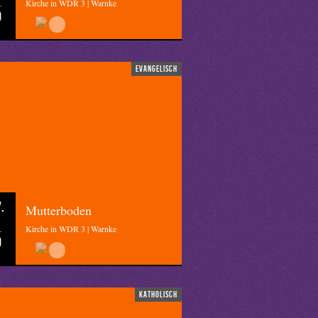
Kirche in WDR 3 | Warnke
0
evangelisch
.
Mutterboden
Kirche in WDR 3 | Warnke
0
katholisch