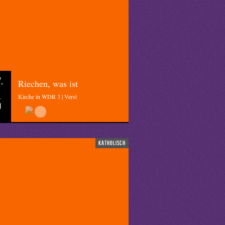
.
Riechen, was ist
Kirche in WDR 3 | Verst
0
katholisch