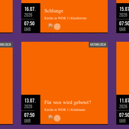
16.07.
15.07
Schlange
2026
2026
Kirche in WDR 3 | Klashörster
07:50
07:5
Uhr
Uhr
tholisch
katholisch
13.07.
11.07
Für wen wird gebetet?
2026
2026
Kirche in WDR 3 | Kluitmann
07:50
07:5
Uhr
Uhr