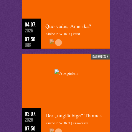
04.07.
Quo vadis, Amerika?
2026
Kirche in WDR 3 | Verst
07:50
Uhr
katholisch
03.07.
Der „ungläubige“ Thomas
2026
Kirche in WDR 3 | Krawczack
07:50