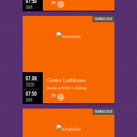
07:50
Uhr
evangelisch
07.08.
Gottes Luftikusse
2026
Kirche in WDR 3 | Döhling
07:50
Uhr
evangelisch