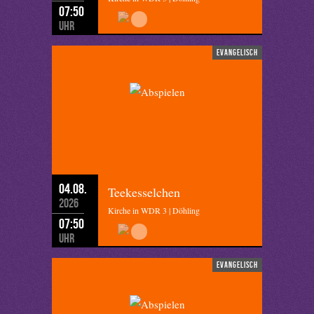
07:50
Uhr
evangelisch
04.08.
Teekesselchen
2026
Kirche in WDR 3 | Döhling
07:50
Uhr
evangelisch