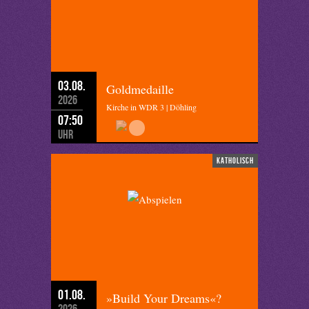
03.08.
Goldmedaille
2026
Kirche in WDR 3 | Döhling
07:50
Uhr
katholisch
01.08.
»Build Your Dreams«?
2026