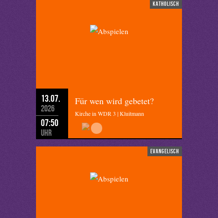
katholisch
13.07.
Für wen wird gebetet?
2026
Kirche in WDR 3 | Kluitmann
07:50
Uhr
evangelisch