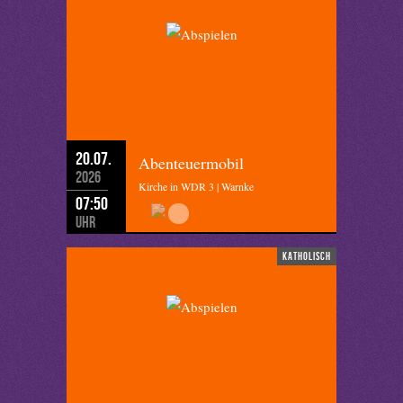
20.07.
Abenteuermobil
2026
Kirche in WDR 3 | Warnke
07:50
Uhr
katholisch