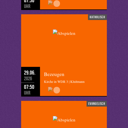
07:50
Uhr
katholisch
29.06.
Bezeugen
2026
Kirche in WDR 3 | Kluitmann
07:50
Uhr
evangelisch