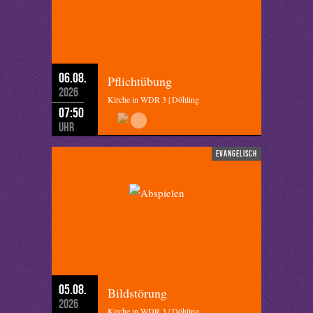
06.08.
Pflichtübung
2026
Kirche in WDR 3 | Döhling
07:50
Uhr
evangelisch
05.08.
Bildstörung
2026
Kirche in WDR 3 | Döhling