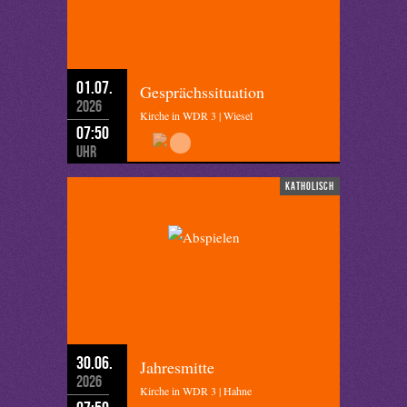
01.07.
Gesprächssituation
2026
Kirche in WDR 3 | Wiesel
07:50
Uhr
katholisch
30.06.
Jahresmitte
2026
Kirche in WDR 3 | Hahne