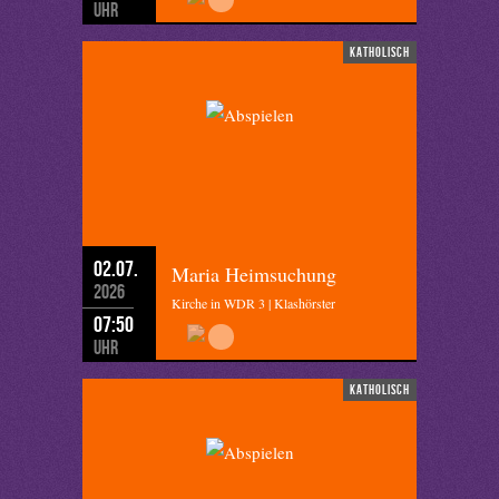
Uhr
katholisch
02.07.
Maria Heimsuchung
2026
Kirche in WDR 3 | Klashörster
07:50
Uhr
katholisch