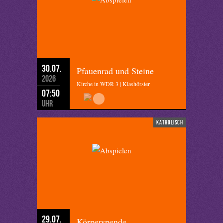
30.07.
Pfauenrad und Steine
2026
Kirche in WDR 3 | Klashörster
07:50
Uhr
katholisch
29.07.
Körperspende