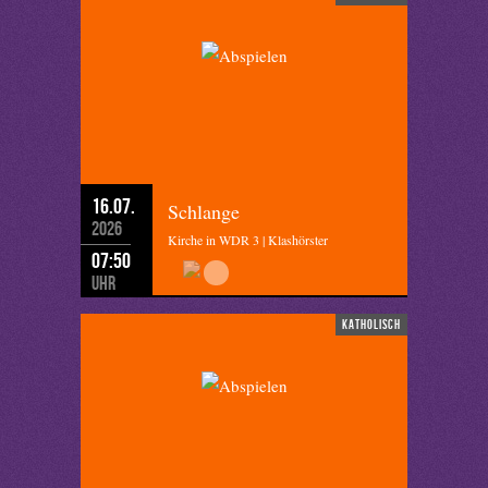
16.07.
Schlange
2026
Kirche in WDR 3 | Klashörster
07:50
Uhr
katholisch