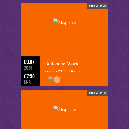
evangelisch
09.07.
Geliehene Worte
2026
Kirche in WDR 3 | Kießig
07:50
Uhr
evangelisch