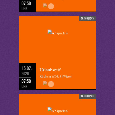
07:50
Uhr
katholisch
15.07.
Urlaubsreif
2026
Kirche in WDR 3 | Wiesel
07:50
Uhr
katholisch