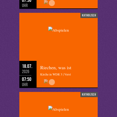
Uhr
katholisch
18.07.
Riechen, was ist
2026
Kirche in WDR 3 | Verst
07:50
Uhr
katholisch