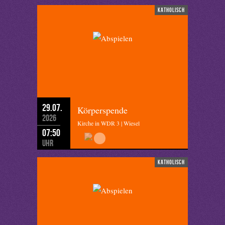
katholisch
29.07.
Körperspende
2026
Kirche in WDR 3 | Wiesel
07:50
Uhr
katholisch