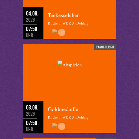
04.08.
Teekesselchen
2026
Kirche in WDR 3 | Döhling
07:50
Uhr
evangelisch
03.08.
Goldmedaille
2026
Kirche in WDR 3 | Döhling
07:50
Uhr