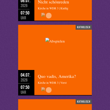
06.07.
Nicht schönreden
2026
Kirche in WDR 3 | Kießig
07:50
Uhr
katholisch
04.07.
Quo vadis, Amerika?
2026
Kirche in WDR 3 | Verst
07:50
Uhr
katholisch