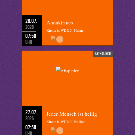
28.07.
Annakirmes
2026
Kirche in WDR 3 | Hahne
07:50
Uhr
katholisch
27.07.
Jeder Mensch ist heilig
2026
Kirche in WDR 3 | Nelißen
07:50
Uhr