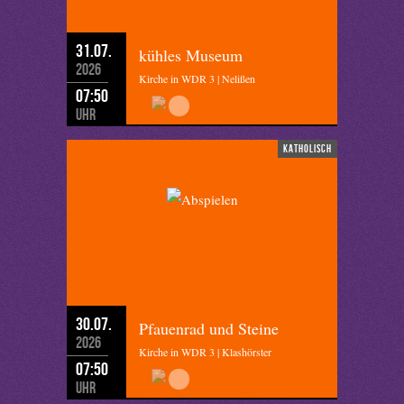
31.07.
kühles Museum
2026
Kirche in WDR 3 | Nelißen
07:50
Uhr
katholisch
30.07.
Pfauenrad und Steine
2026
Kirche in WDR 3 | Klashörster
07:50
Uhr