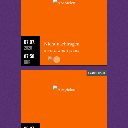
07.07.
Nicht nachtragen
2026
Kirche in WDR 3 | Kießig
07:50
Uhr
evangelisch