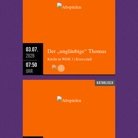
03.07.
Der „ungläubige“ Thomas
2026
Kirche in WDR 3 | Krawczack
07:50
Uhr
katholisch