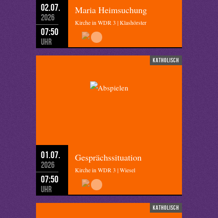
02.07.
Maria Heimsuchung
2026
Kirche in WDR 3 | Klashörster
07:50
Uhr
katholisch
01.07.
Gesprächssituation
2026
Kirche in WDR 3 | Wiesel
07:50
Uhr
katholisch