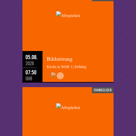
05.08.
Bildstörung
2026
Kirche in WDR 3 | Döhling
07:50
Uhr
evangelisch