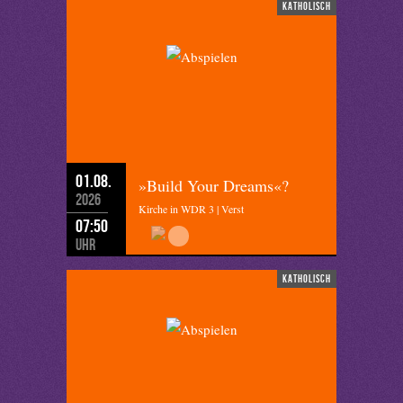
katholisch
01.08.
»Build Your Dreams«?
2026
Kirche in WDR 3 | Verst
07:50
Uhr
katholisch