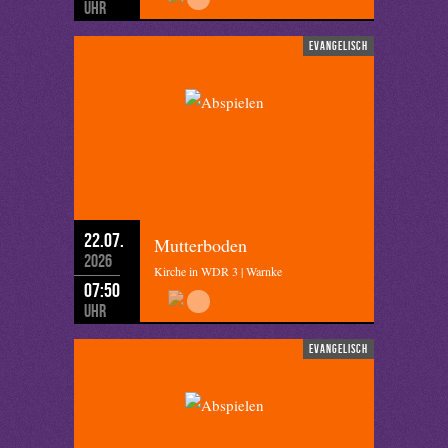
Uhr
evangelisch
22.07.
Mutterboden
2026
Kirche in WDR 3 | Warnke
07:50
Uhr
evangelisch