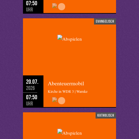
07:50
Uhr
evangelisch
20.07.
Abenteuermobil
2026
Kirche in WDR 3 | Warnke
07:50
Uhr
katholisch