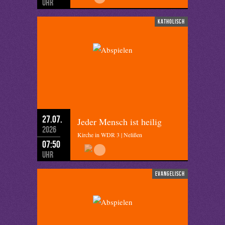
Uhr
katholisch
27.07.
Jeder Mensch ist heilig
2026
Kirche in WDR 3 | Nelißen
07:50
Uhr
evangelisch