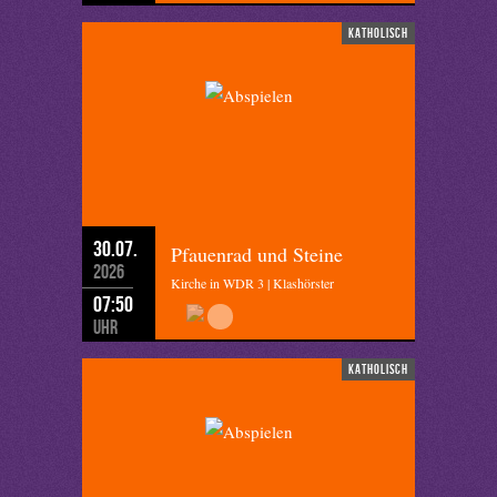
katholisch
30.07.
Pfauenrad und Steine
2026
Kirche in WDR 3 | Klashörster
07:50
Uhr
katholisch