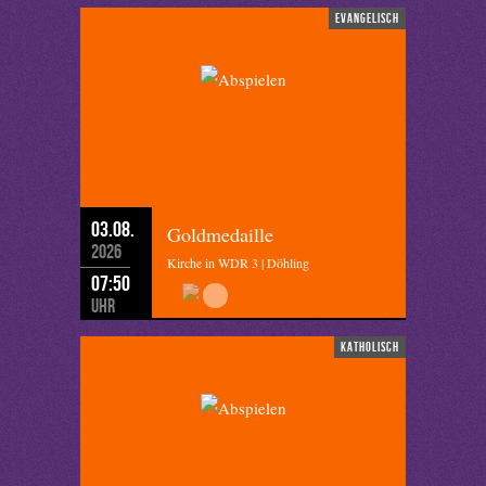
evangelisch
03.08.
Goldmedaille
2026
Kirche in WDR 3 | Döhling
07:50
Uhr
katholisch