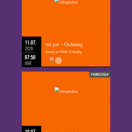
11.07.
tut gut - Ordnung
2026
Kirche in WDR 3 | Kießig
07:50
Uhr
evangelisch
10.07.