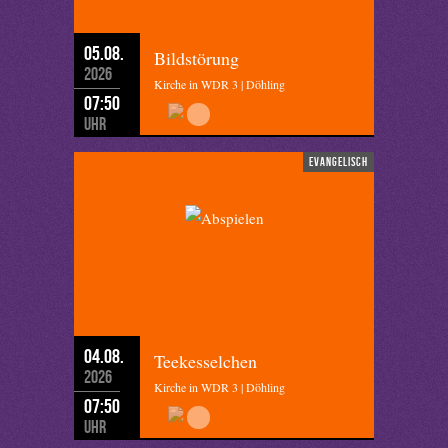
05.08.
Bildstörung
2026
Kirche in WDR 3 | Döhling
07:50
Uhr
evangelisch
04.08.
Teekesselchen
2026
Kirche in WDR 3 | Döhling
07:50
Uhr