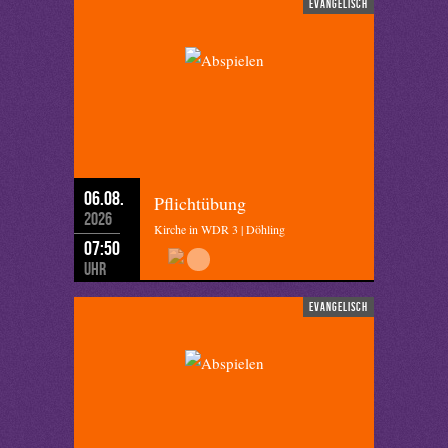
evangelisch
06.08.
Pflichtübung
2026
Kirche in WDR 3 | Döhling
07:50
Uhr
evangelisch