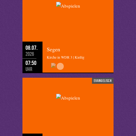
08.07.
Segen
2026
Kirche in WDR 3 | Kießig
07:50
Uhr
evangelisch