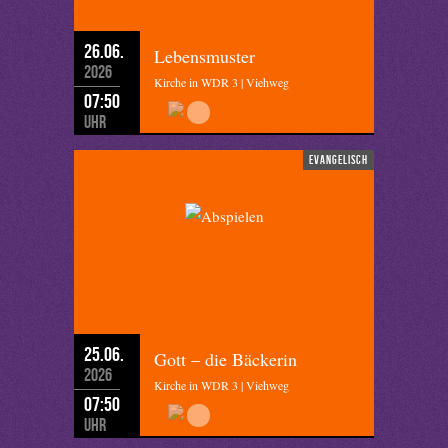
26.06.
Lebensmuster
2026
Kirche in WDR 3 | Viehweg
07:50
Uhr
evangelisch
25.06.
Gott – die Bäckerin
2026
Kirche in WDR 3 | Viehweg
07:50
Uhr