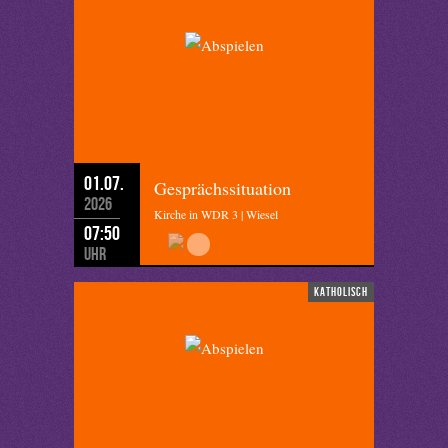
01.07.
Gesprächssituation
2026
Kirche in WDR 3 | Wiesel
07:50
Uhr
katholisch