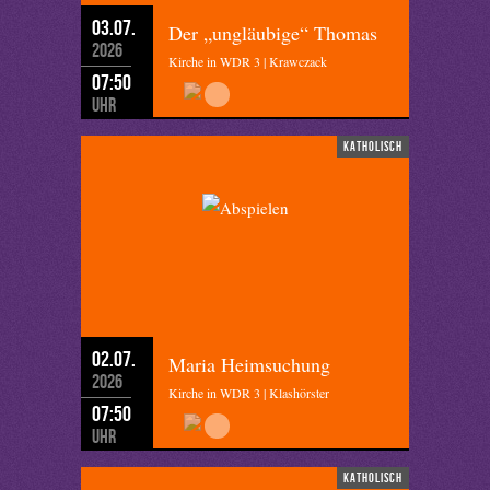
03.07.
Der „ungläubige“ Thomas
2026
Kirche in WDR 3 | Krawczack
07:50
Uhr
katholisch
02.07.
Maria Heimsuchung
2026
Kirche in WDR 3 | Klashörster
07:50
Uhr
katholisch