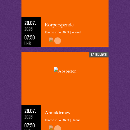
29.07.
Körperspende
2026
Kirche in WDR 3 | Wiesel
07:50
Uhr
katholisch
28.07.
Annakirmes
2026
Kirche in WDR 3 | Hahne
07:50