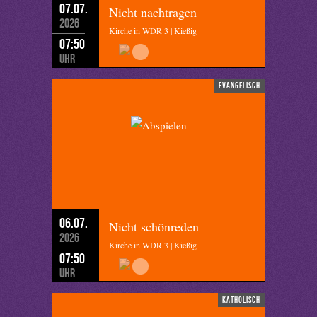
07.07.
Nicht nachtragen
2026
Kirche in WDR 3 | Kießig
07:50
Uhr
evangelisch
06.07.
Nicht schönreden
2026
Kirche in WDR 3 | Kießig
07:50
Uhr
katholisch