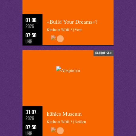
01.08.
»Build Your Dreams«?
2026
Kirche in WDR 3 | Verst
07:50
Uhr
katholisch
31.07.
kühles Museum
2026
Kirche in WDR 3 | Nelißen
07:50
Uhr