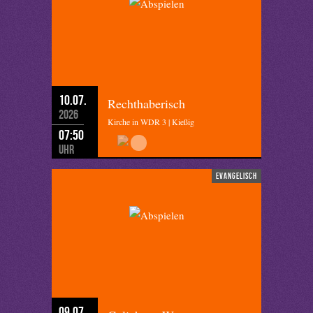
10.07.
Rechthaberisch
2026
Kirche in WDR 3 | Kießig
07:50
Uhr
evangelisch
09.07.