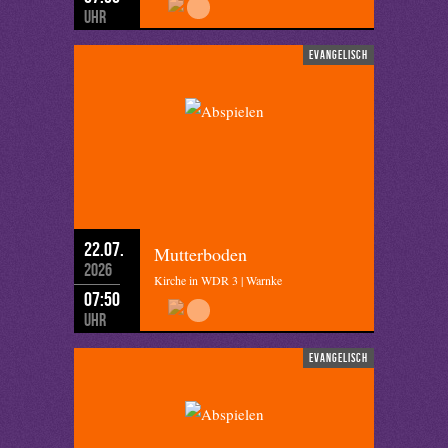
Uhr
evangelisch
22.07.
Mutterboden
2026
Kirche in WDR 3 | Warnke
07:50
Uhr
evangelisch