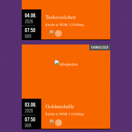
04.08.
Teekesselchen
2026
Kirche in WDR 3 | Döhling
07:50
Uhr
evangelisch
03.08.
Goldmedaille
2026
Kirche in WDR 3 | Döhling
07:50
Uhr