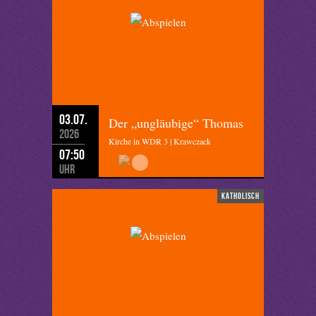
03.07.
Der „ungläubige“ Thomas
2026
Kirche in WDR 3 | Krawczack
07:50
Uhr
katholisch