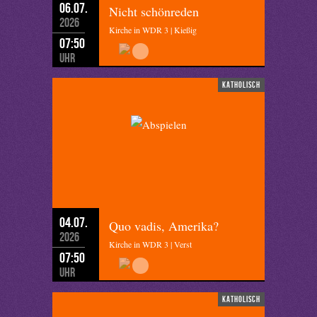
06.07.
Nicht schönreden
2026
Kirche in WDR 3 | Kießig
07:50
Uhr
katholisch
04.07.
Quo vadis, Amerika?
2026
Kirche in WDR 3 | Verst
07:50
Uhr
katholisch