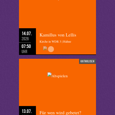
14.07.
Kamillus von Lellis
2026
Kirche in WDR 3 | Hahne
07:50
Uhr
katholisch
13.07.
Für wen wird gebetet?