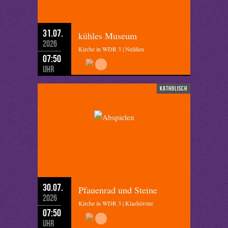
31.07.
kühles Museum
2026
Kirche in WDR 3 | Nelißen
07:50
Uhr
katholisch
30.07.
Pfauenrad und Steine
2026
Kirche in WDR 3 | Klashörster
07:50
Uhr