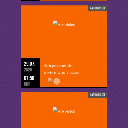
katholisch
29.07.
Körperspende
2026
Kirche in WDR 3 | Wiesel
07:50
Uhr
katholisch