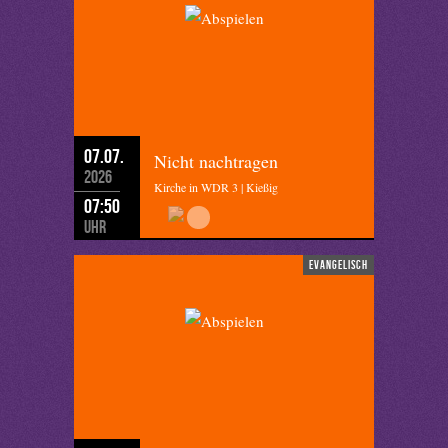
07.07.
Nicht nachtragen
2026
Kirche in WDR 3 | Kießig
07:50
Uhr
evangelisch