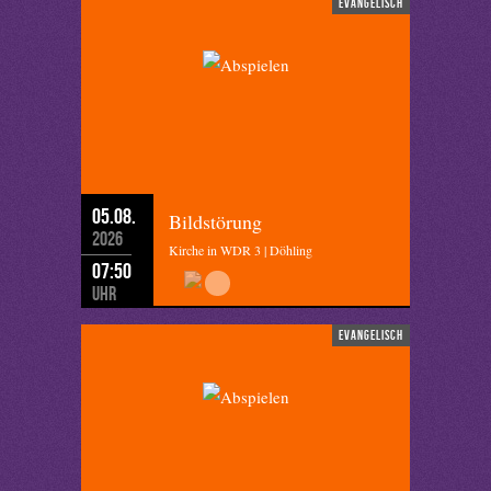
evangelisch
05.08.
Bildstörung
2026
Kirche in WDR 3 | Döhling
07:50
Uhr
evangelisch