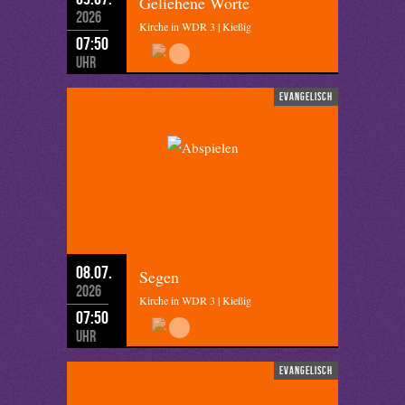
Geliehene Worte
2026
Kirche in WDR 3 | Kießig
07:50
Uhr
evangelisch
08.07.
Segen
2026
Kirche in WDR 3 | Kießig
07:50
Uhr
evangelisch