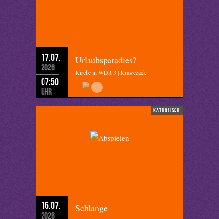
17.07.
Urlaubsparadies?
2026
Kirche in WDR 3 | Krawczack
07:50
Uhr
katholisch
16.07.
Schlange
2026