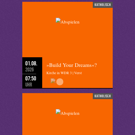
katholisch
01.08.
»Build Your Dreams«?
2026
Kirche in WDR 3 | Verst
07:50
Uhr
katholisch