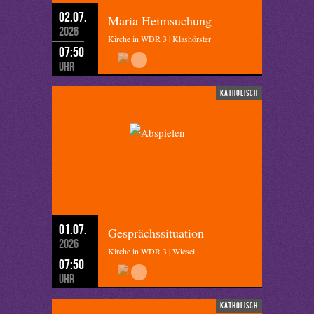
02.07.
Maria Heimsuchung
2026
Kirche in WDR 3 | Klashörster
07:50
Uhr
katholisch
01.07.
Gesprächssituation
2026
Kirche in WDR 3 | Wiesel
07:50
Uhr
katholisch