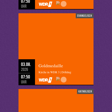
07:50
Uhr
evangelisch
03.08.
Goldmedaille
2026
Kirche in WDR 3 | Döhling
07:50
Uhr
katholisch