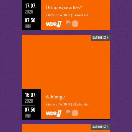
17.07.
Urlaubsparadies?
2026
Kirche in WDR 3 | Krawczack
07:50
Uhr
katholisch
16.07.
Schlange
2026
Kirche in WDR 3 | Klashörster
07:50
Uhr
katholisch