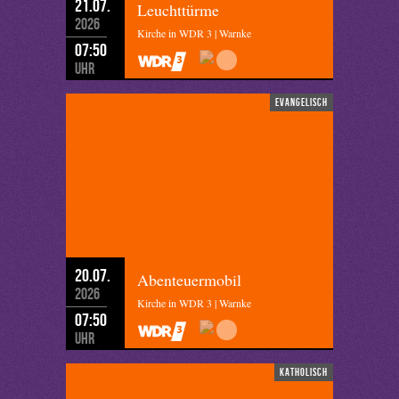
21.07.
Leuchttürme
2026
Kirche in WDR 3 | Warnke
07:50
Uhr
evangelisch
20.07.
Abenteuermobil
2026
Kirche in WDR 3 | Warnke
07:50
Uhr
katholisch