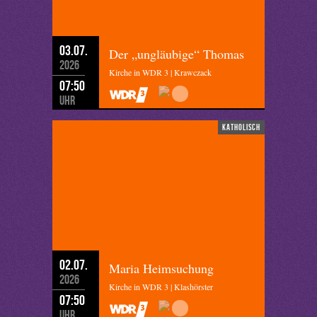
03.07.
Der „ungläubige“ Thomas
2026
Kirche in WDR 3 | Krawczack
07:50
Uhr
katholisch
02.07.
Maria Heimsuchung
2026
Kirche in WDR 3 | Klashörster
07:50
Uhr