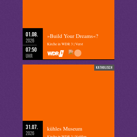
01.08.
»Build Your Dreams«?
2026
Kirche in WDR 3 | Verst
07:50
Uhr
katholisch
31.07.
kühles Museum
2026
Kirche in WDR 3 | Nelißen