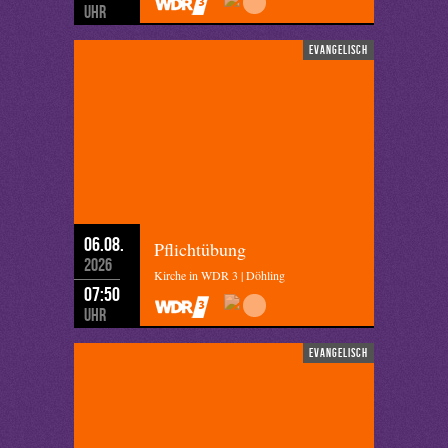
Uhr
evangelisch
06.08.
Pflichtübung
2026
Kirche in WDR 3 | Döhling
07:50
Uhr
evangelisch