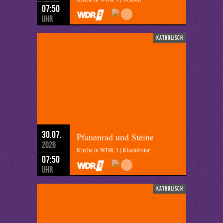
07:50
Uhr
katholisch
30.07.
Pfauenrad und Steine
2026
Kirche in WDR 3 | Klashörster
07:50
Uhr
katholisch