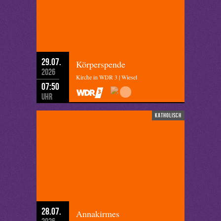
29.07.
Körperspende
2026
Kirche in WDR 3 | Wiesel
07:50
Uhr
katholisch
28.07.
Annakirmes