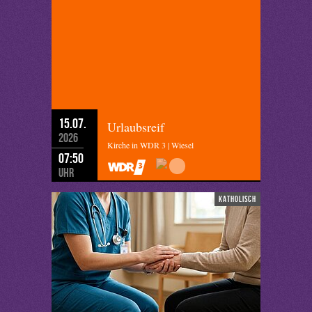
15.07.
Urlaubsreif
2026
Kirche in WDR 3 | Wiesel
07:50
Uhr
katholisch