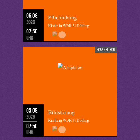
06.08.
Pflichtübung
2026
Kirche in WDR 3 | Döhling
07:50
Uhr
evangelisch
05.08.
Bildstörung
2026
Kirche in WDR 3 | Döhling
07:50
Uhr