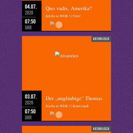
04.07.
Quo vadis, Amerika?
2026
Kirche in WDR 3 | Verst
07:50
Uhr
katholisch
03.07.
Der „ungläubige“ Thomas
2026
Kirche in WDR 3 | Krawczack
07:50
Uhr
katholisch