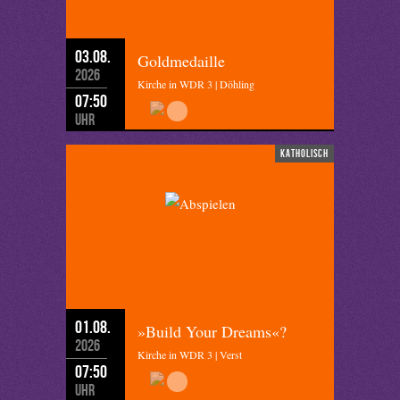
03.08.
Goldmedaille
2026
Kirche in WDR 3 | Döhling
07:50
Uhr
katholisch
01.08.
»Build Your Dreams«?
2026
Kirche in WDR 3 | Verst
07:50
Uhr