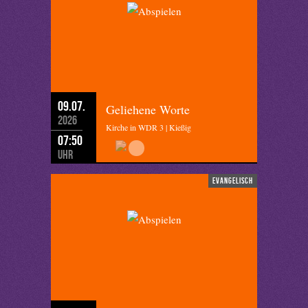
09.07.
Geliehene Worte
2026
Kirche in WDR 3 | Kießig
07:50
Uhr
evangelisch