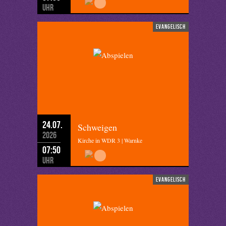
Uhr
evangelisch
24.07.
Schweigen
2026
Kirche in WDR 3 | Warnke
07:50
Uhr
evangelisch