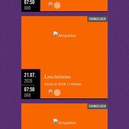
07:50
Uhr
evangelisch
21.07.
Leuchttürme
2026
Kirche in WDR 3 | Warnke
07:50
Uhr
evangelisch