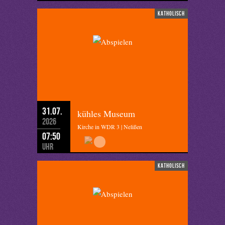
katholisch
31.07.
kühles Museum
2026
Kirche in WDR 3 | Nelißen
07:50
Uhr
katholisch