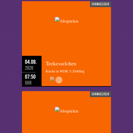
evangelisch
04.08.
Teekesselchen
2026
Kirche in WDR 3 | Döhling
07:50
Uhr
evangelisch