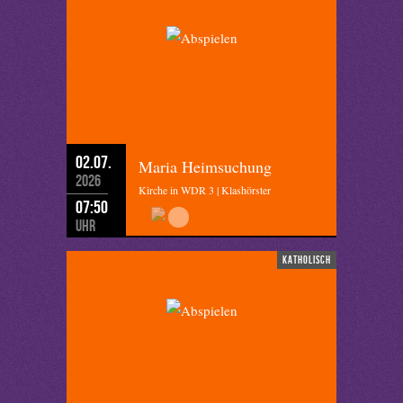
02.07.
Maria Heimsuchung
2026
Kirche in WDR 3 | Klashörster
07:50
Uhr
katholisch