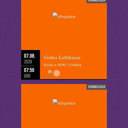
evangelisch
07.08.
Gottes Luftikusse
2026
Kirche in WDR 3 | Döhling
07:50
Uhr
evangelisch