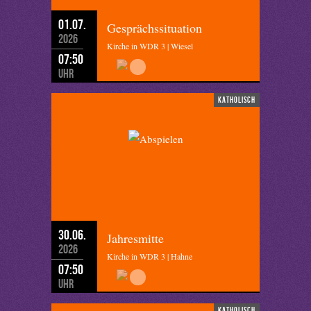
01.07.
Gesprächssituation
2026
Kirche in WDR 3 | Wiesel
07:50
Uhr
katholisch
30.06.
Jahresmitte
2026
Kirche in WDR 3 | Hahne
07:50
Uhr
katholisch