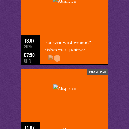
13.07.
Für wen wird gebetet?
2026
Kirche in WDR 3 | Kluitmann
07:50
Uhr
evangelisch
11.07.