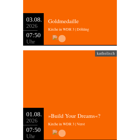
03.08.
Goldmedaille
2026
Kirche in WDR 3 | Döhling
07:50
Uhr
katholisch
01.08.
»Build Your Dreams«?
2026
Kirche in WDR 3 | Verst
07:50
Uhr