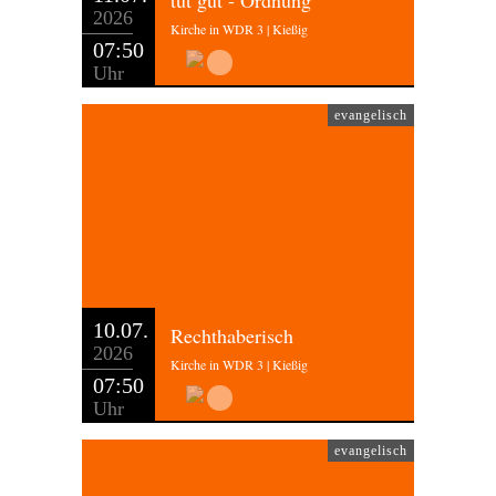
tut gut - Ordnung
2026
Kirche in WDR 3 | Kießig
07:50
Uhr
evangelisch
10.07.
Rechthaberisch
2026
Kirche in WDR 3 | Kießig
07:50
Uhr
evangelisch