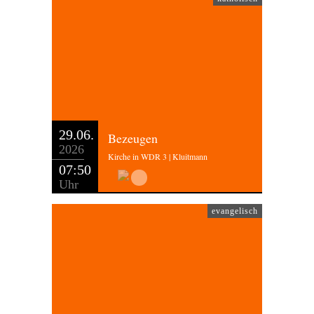
29.06.
Bezeugen
2026
Kirche in WDR 3 | Kluitmann
07:50
Uhr
evangelisch