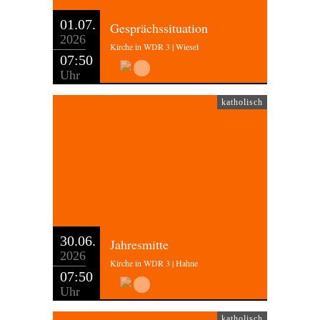
01.07.
Gesprächssituation
2026
Kirche in WDR 3 | Wiesel
07:50
Uhr
katholisch
30.06.
Jahresmitte
2026
Kirche in WDR 3 | Hahne
07:50
Uhr
katholisch