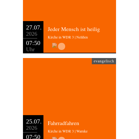
27.07.
Jeder Mensch ist heilig
2026
Kirche in WDR 3 | Nelißen
07:50
Uhr
evangelisch
25.07.
Fahrradfahren
2026
Kirche in WDR 3 | Warnke
07:50