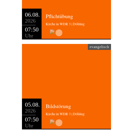
06.08.
Pflichtübung
2026
Kirche in WDR 3 | Döhling
07:50
Uhr
evangelisch
05.08.
Bildstörung
2026
Kirche in WDR 3 | Döhling
07:50
Uhr