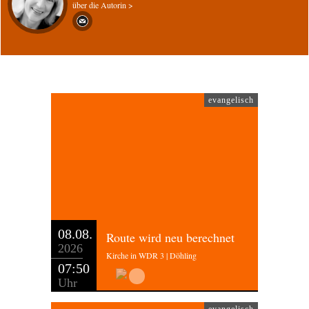
über die Autorin >
evangelisch
08.08.
Route wird neu berechnet
2026
Kirche in WDR 3 | Döhling
07:50
Uhr