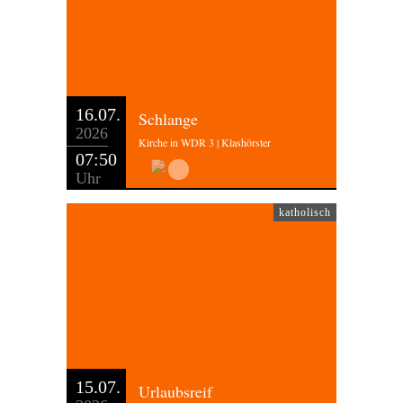
16.07.
Schlange
2026
Kirche in WDR 3 | Klashörster
07:50
Uhr
katholisch
15.07.
Urlaubsreif