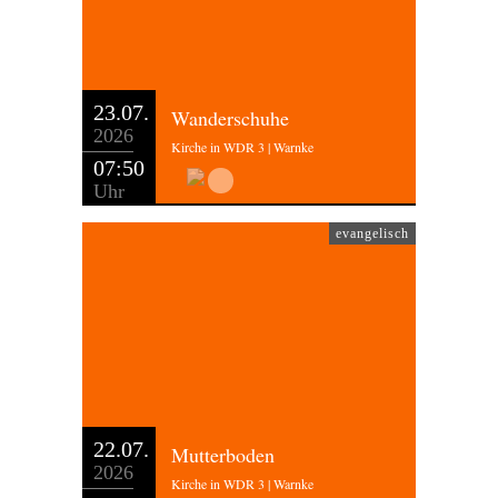
23.07.
Wanderschuhe
2026
Kirche in WDR 3 | Warnke
07:50
Uhr
evangelisch
22.07.
Mutterboden
2026
Kirche in WDR 3 | Warnke