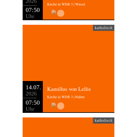
2026
Kirche in WDR 3 | Wiesel
07:50
Uhr
katholisch
14.07.
Kamillus von Lellis
2026
Kirche in WDR 3 | Hahne
07:50
Uhr
katholisch