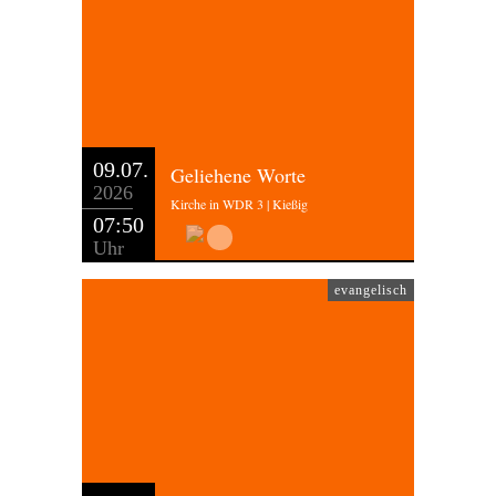
09.07.
Geliehene Worte
2026
Kirche in WDR 3 | Kießig
07:50
Uhr
evangelisch