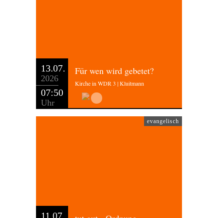
13.07.
Für wen wird gebetet?
2026
Kirche in WDR 3 | Kluitmann
07:50
Uhr
evangelisch
11.07.