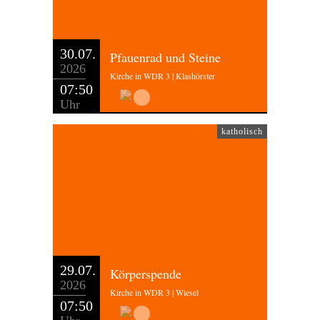
30.07.
Pfauenrad und Steine
2026
Kirche in WDR 3 | Klashörster
07:50
Uhr
katholisch
29.07.
Körperspende
2026
Kirche in WDR 3 | Wiesel
07:50