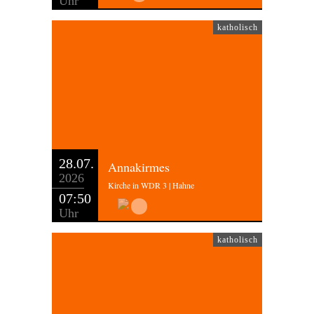
Uhr
katholisch
28.07.
Annakirmes
2026
Kirche in WDR 3 | Hahne
07:50
Uhr
katholisch