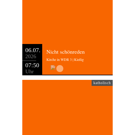
06.07.
Nicht schönreden
2026
Kirche in WDR 3 | Kießig
07:50
Uhr
katholisch