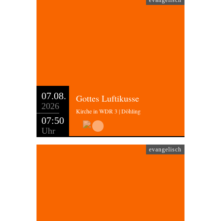
evangelisch
07.08.
Gottes Luftikusse
2026
Kirche in WDR 3 | Döhling
07:50
Uhr
evangelisch