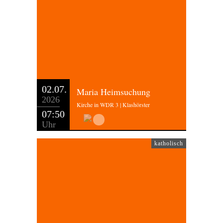
02.07.
Maria Heimsuchung
2026
Kirche in WDR 3 | Klashörster
07:50
Uhr
katholisch