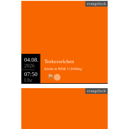
evangelisch
04.08.
Teekesselchen
2026
Kirche in WDR 3 | Döhling
07:50
Uhr
evangelisch