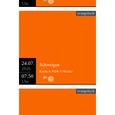
Uhr
evangelisch
24.07.
Schweigen
2026
Kirche in WDR 3 | Warnke
07:50
Uhr
evangelisch