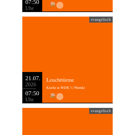
07:50
Uhr
evangelisch
21.07.
Leuchttürme
2026
Kirche in WDR 3 | Warnke
07:50
Uhr
evangelisch