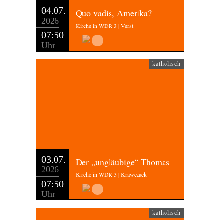
04.07.
Quo vadis, Amerika?
2026
Kirche in WDR 3 | Verst
07:50
Uhr
katholisch
03.07.
Der „ungläubige“ Thomas
2026
Kirche in WDR 3 | Krawczack
07:50
Uhr
katholisch