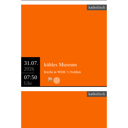
katholisch
31.07.
kühles Museum
2026
Kirche in WDR 3 | Nelißen
07:50
Uhr
katholisch