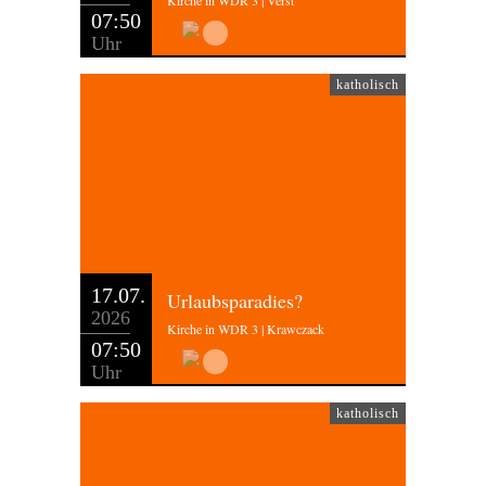
Kirche in WDR 3 | Verst
07:50
Uhr
katholisch
17.07.
Urlaubsparadies?
2026
Kirche in WDR 3 | Krawczack
07:50
Uhr
katholisch