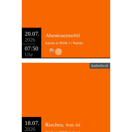
20.07.
Abenteuermobil
2026
Kirche in WDR 3 | Warnke
07:50
Uhr
katholisch
18.07.
Riechen, was ist
2026