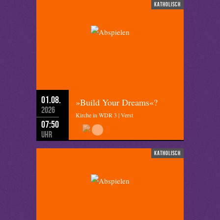
katholisch
01.08.
»Build Your Dreams«?
2026
Kirche in WDR 3 | Verst
07:50
Uhr
katholisch