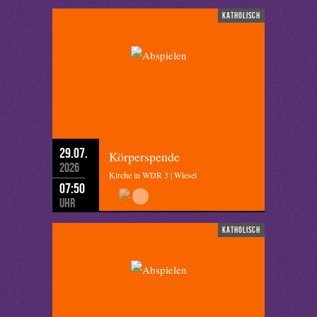
katholisch
29.07.
Körperspende
2026
Kirche in WDR 3 | Wiesel
07:50
Uhr
katholisch