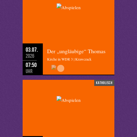
03.07.
Der „ungläubige“ Thomas
2026
Kirche in WDR 3 | Krawczack
07:50
Uhr
katholisch