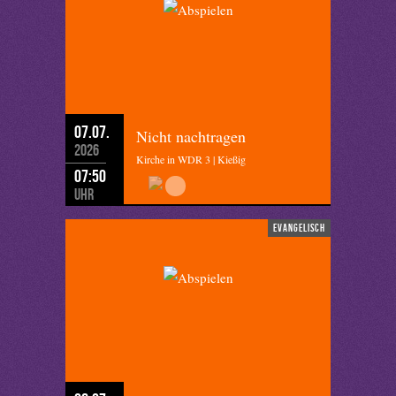
07.07.
Nicht nachtragen
2026
Kirche in WDR 3 | Kießig
07:50
Uhr
evangelisch