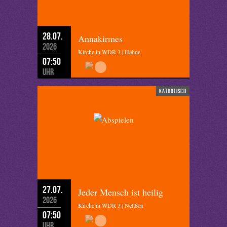
28.07.
Annakirmes
2026
Kirche in WDR 3 | Hahne
07:50
Uhr
katholisch
27.07.
Jeder Mensch ist heilig
2026
Kirche in WDR 3 | Nelißen
07:50
Uhr