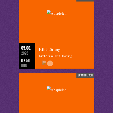
05.08.
Bildstörung
2026
Kirche in WDR 3 | Döhling
07:50
Uhr
evangelisch