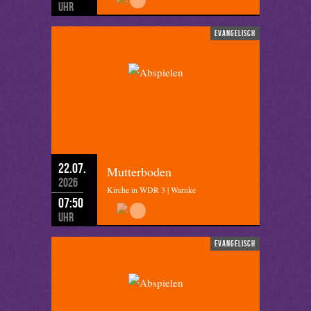
Uhr
evangelisch
22.07.
Mutterboden
2026
Kirche in WDR 3 | Warnke
07:50
Uhr
evangelisch