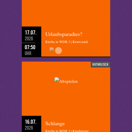
17.07.
Urlaubsparadies?
2026
Kirche in WDR 3 | Krawczack
07:50
Uhr
katholisch
16.07.
Schlange
2026
Kirche in WDR 3 | Klashörster