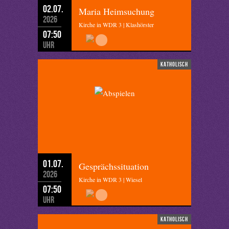
02.07.
Maria Heimsuchung
2026
Kirche in WDR 3 | Klashörster
07:50
Uhr
katholisch
01.07.
Gesprächssituation
2026
Kirche in WDR 3 | Wiesel
07:50
Uhr
katholisch