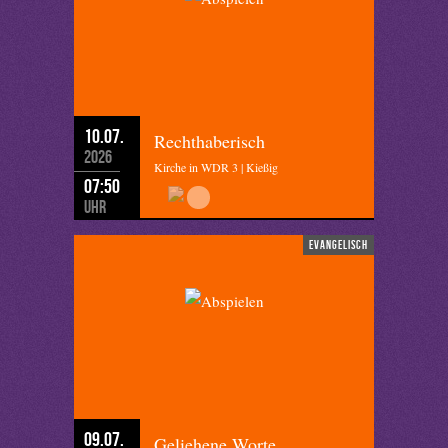
10.07.
Rechthaberisch
2026
Kirche in WDR 3 | Kießig
07:50
Uhr
evangelisch
09.07.
Geliehene Worte