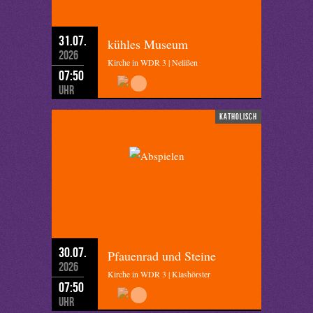
31.07.
kühles Museum
2026
Kirche in WDR 3 | Nelißen
07:50
Uhr
katholisch
30.07.
Pfauenrad und Steine
2026
Kirche in WDR 3 | Klashörster
07:50
Uhr