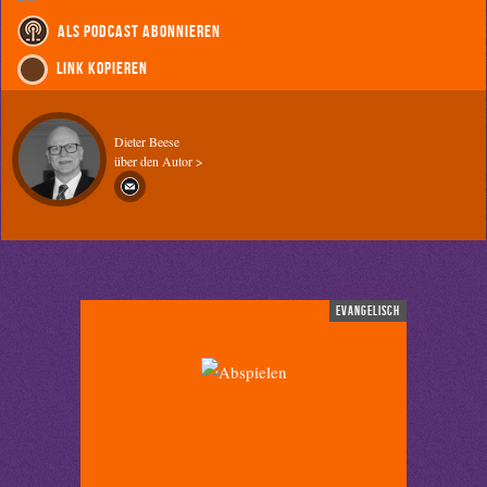
als Podcast abonnieren
Link kopieren
Dieter Beese
über den Autor >
evangelisch