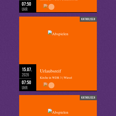
07:50
Uhr
katholisch
15.07.
Urlaubsreif
2026
Kirche in WDR 3 | Wiesel
07:50
Uhr
katholisch