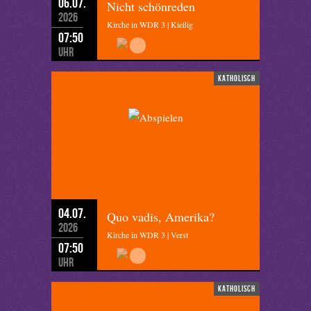
06.07.
Nicht schönreden
2026
Kirche in WDR 3 | Kießig
07:50
Uhr
katholisch
04.07.
Quo vadis, Amerika?
2026
Kirche in WDR 3 | Verst
07:50
Uhr
katholisch