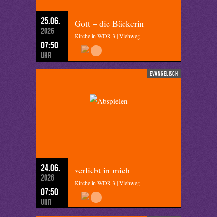
25.06.
Gott – die Bäckerin
2026
Kirche in WDR 3 | Viehweg
07:50
Uhr
evangelisch
24.06.
verliebt in mich
2026
Kirche in WDR 3 | Viehweg
07:50
Uhr