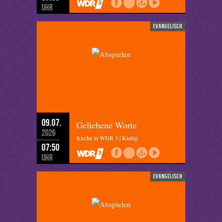
Uhr
evangelisch
09.07.
Geliehene Worte
2026
Kirche in WDR 3 | Kießig
07:50
Uhr
evangelisch