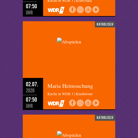
Kirche in WDR 3 | Krawczack
07:50
Uhr
katholisch
02.07.
Maria Heimsuchung
2026
Kirche in WDR 3 | Klashörster
07:50
Uhr
katholisch