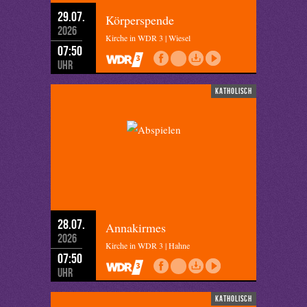
29.07.
Körperspende
2026
Kirche in WDR 3 | Wiesel
07:50
Uhr
katholisch
28.07.
Annakirmes
2026
Kirche in WDR 3 | Hahne
07:50
Uhr
katholisch