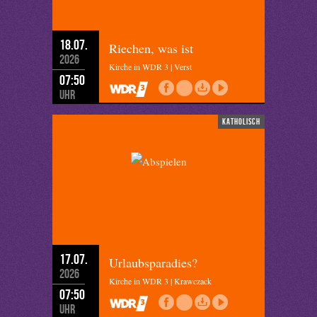
18.07.
Riechen, was ist
2026
Kirche in WDR 3 | Verst
07:50
Uhr
katholisch
17.07.
Urlaubsparadies?
2026
Kirche in WDR 3 | Krawczack
07:50
Uhr