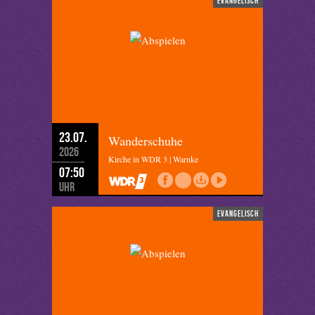
evangelisch
23.07.
Wanderschuhe
2026
Kirche in WDR 3 | Warnke
07:50
Uhr
evangelisch