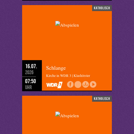
katholisch
16.07.
Schlange
2026
Kirche in WDR 3 | Klashörster
07:50
Uhr
katholisch