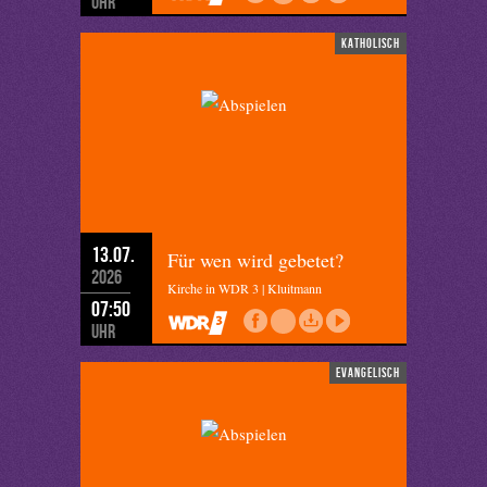
Uhr
katholisch
13.07.
Für wen wird gebetet?
2026
Kirche in WDR 3 | Kluitmann
07:50
Uhr
evangelisch