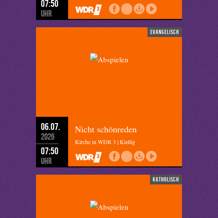
07:50
Uhr
evangelisch
06.07.
Nicht schönreden
2026
Kirche in WDR 3 | Kießig
07:50
Uhr
katholisch