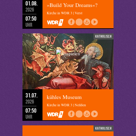
01.08.
»Build Your Dreams«?
2026
Kirche in WDR 3 | Verst
07:50
Uhr
katholisch
31.07.
kühles Museum
2026
Kirche in WDR 3 | Nelißen
07:50
Uhr
katholisch