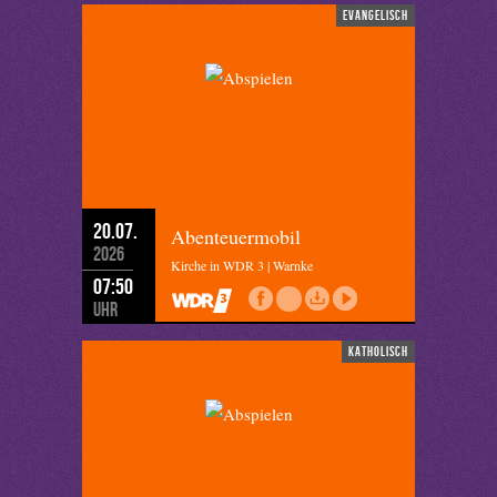
evangelisch
20.07.
Abenteuermobil
2026
Kirche in WDR 3 | Warnke
07:50
Uhr
katholisch