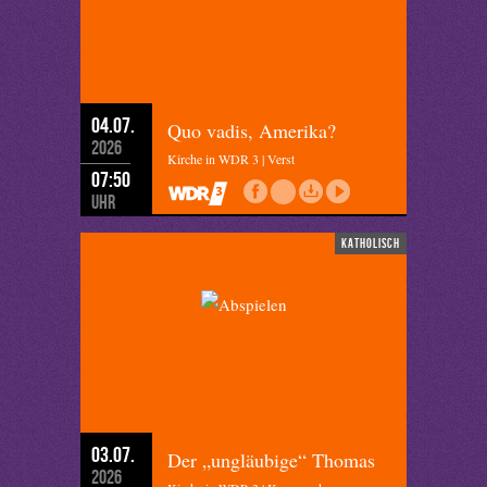
04.07.
Quo vadis, Amerika?
2026
Kirche in WDR 3 | Verst
07:50
Uhr
katholisch
03.07.
Der „ungläubige“ Thomas
2026