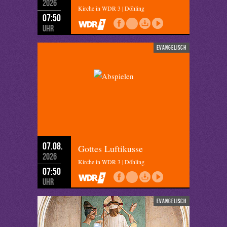
2026
Kirche in WDR 3 | Döhling
07:50
Uhr
evangelisch
07.08.
Gottes Luftikusse
2026
Kirche in WDR 3 | Döhling
07:50
Uhr
evangelisch