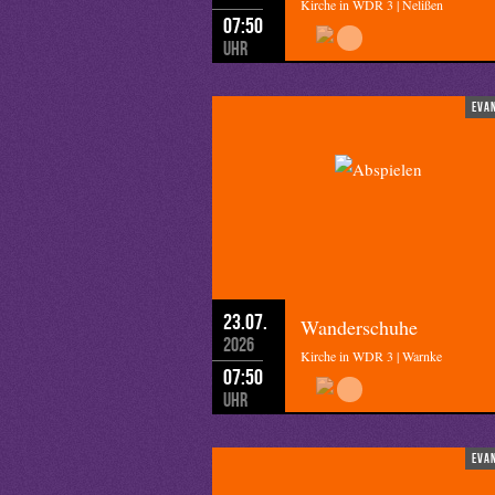
Kirche in WDR 3 | Nelißen
07:50
Uhr
eva
23.07.
Wanderschuhe
2026
Kirche in WDR 3 | Warnke
07:50
Uhr
eva