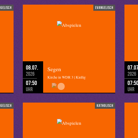
ngelisch
evangelisch
08.07.
07.07
Segen
2026
2026
Kirche in WDR 3 | Kießig
07:50
07:5
Uhr
Uhr
ngelisch
katholisch