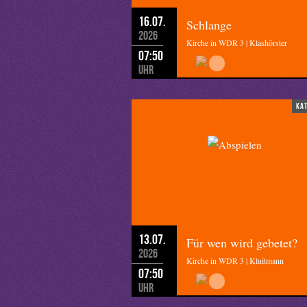
16.07.
Schlange
2026
Kirche in WDR 3 | Klashörster
07:50
Uhr
ka
13.07.
Für wen wird gebetet?
2026
Kirche in WDR 3 | Kluitmann
07:50
Uhr