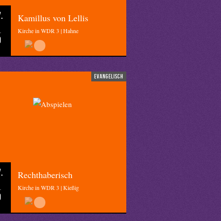
.
Kamillus von Lellis
Kirche in WDR 3 | Hahne
0
evangelisch
.
Rechthaberisch
Kirche in WDR 3 | Kießig
0