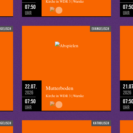
Kirche in WDR 3 | Warnke
07:50
07:5
Uhr
Uhr
ngelisch
evangelisch
22.07.
21.07
Mutterboden
2026
2026
Kirche in WDR 3 | Warnke
07:50
07:5
Uhr
Uhr
ngelisch
katholisch