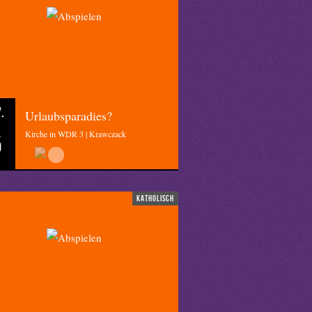
.
Urlaubsparadies?
Kirche in WDR 3 | Krawczack
0
katholisch