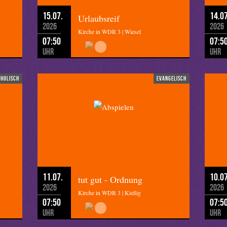
15.07.
14.07
Urlaubsreif
2026
2026
Kirche in WDR 3 | Wiesel
07:50
07:5
Uhr
Uhr
tholisch
evangelisch
11.07.
10.07
tut gut - Ordnung
2026
2026
Kirche in WDR 3 | Kießig
07:50
07:5
Uhr
Uhr