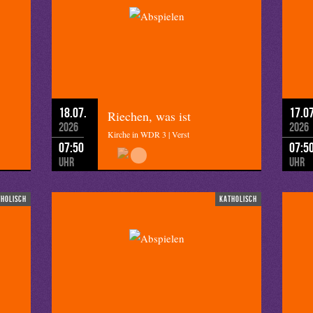
18.07.
17.07
Riechen, was ist
2026
2026
Kirche in WDR 3 | Verst
07:50
07:5
Uhr
Uhr
tholisch
katholisch