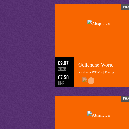
eva
09.07.
Geliehene Worte
2026
Kirche in WDR 3 | Kießig
07:50
Uhr
eva