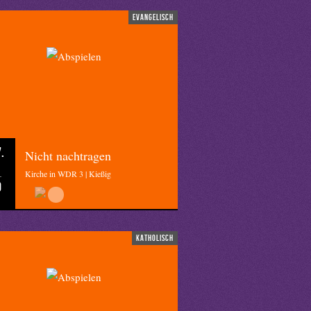
evangelisch
.
Nicht nachtragen
Kirche in WDR 3 | Kießig
0
katholisch