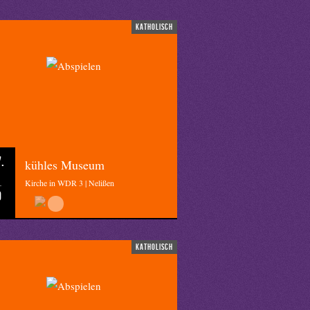
katholisch
.
kühles Museum
Kirche in WDR 3 | Nelißen
0
katholisch