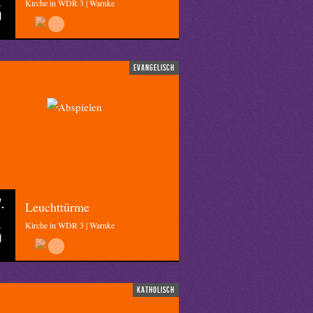
Kirche in WDR 3 | Warnke
0
evangelisch
.
Leuchttürme
Kirche in WDR 3 | Warnke
0
katholisch