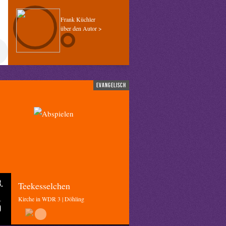
Frank Küchler
über den Autor >
evangelisch
.
Teekesselchen
Kirche in WDR 3 | Döhling
0