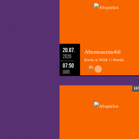
20.07.
Abenteuermobil
2026
Kirche in WDR 3 | Warnke
07:50
Uhr
ka