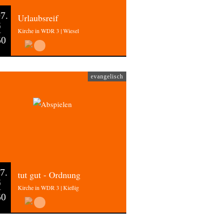
7.
Urlaubsreif
6
Kirche in WDR 3 | Wiesel
50
evangelisch
7.
tut gut - Ordnung
6
Kirche in WDR 3 | Kießig
50