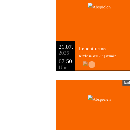
21.07.
Leuchttürme
2026
Kirche in WDR 3 | Warnke
07:50
Uhr
kat