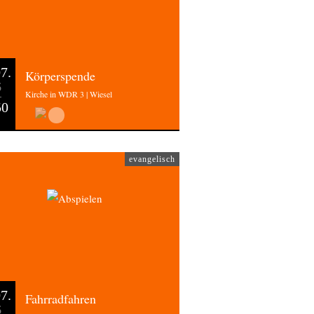
7.
Körperspende
6
Kirche in WDR 3 | Wiesel
50
evangelisch
7.
Fahrradfahren
6