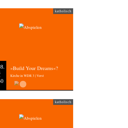
katholisch
8.
»Build Your Dreams«?
6
Kirche in WDR 3 | Verst
50
katholisch