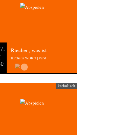
7.
Riechen, was ist
6
Kirche in WDR 3 | Verst
50
katholisch