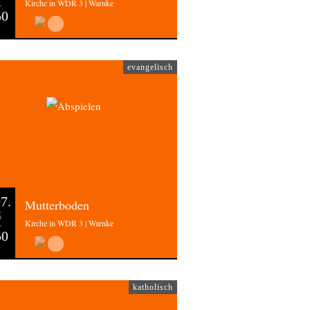
Kirche in WDR 3 | Warnke
50
evangelisch
7.
Mutterboden
6
Kirche in WDR 3 | Warnke
50
katholisch