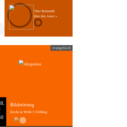
Titus Reinmuth
über den Autor >
evangelisch
8.
Bildstörung
6
Kirche in WDR 3 | Döhling
50