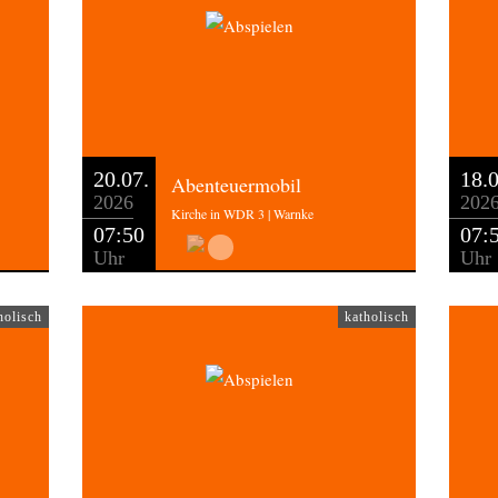
20.07.
18.0
Abenteuermobil
2026
202
Kirche in WDR 3 | Warnke
07:50
07:
Uhr
Uhr
holisch
katholisch