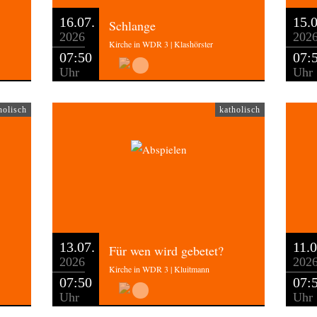
16.07.
15.0
Schlange
2026
202
Kirche in WDR 3 | Klashörster
07:50
07:
Uhr
Uhr
holisch
katholisch
13.07.
11.0
Für wen wird gebetet?
2026
202
Kirche in WDR 3 | Kluitmann
07:50
07:
Uhr
Uhr