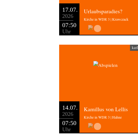
17.07.
Urlaubsparadies?
2026
Kirche in WDR 3 | Krawczack
07:50
Uhr
kat
14.07.
Kamillus von Lellis
2026
Kirche in WDR 3 | Hahne
07:50
Uhr