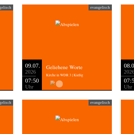
gelisch
evangelisch
09.07.
08.0
Geliehene Worte
2026
202
Kirche in WDR 3 | Kießig
07:50
07:
Uhr
Uhr
gelisch
evangelisch