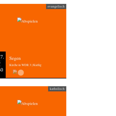
evangelisch
7.
Segen
6
Kirche in WDR 3 | Kießig
50
katholisch