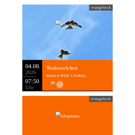
evangelisch
04.08.
Teekesselchen
2026
Kirche in WDR 3 | Döhling
07:50
Uhr
evangelisch