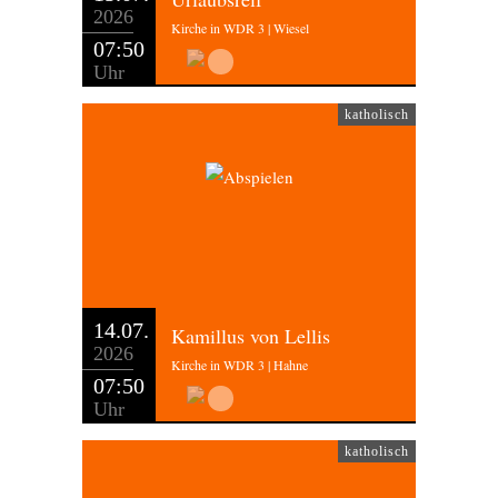
2026
Kirche in WDR 3 | Wiesel
07:50
Uhr
katholisch
14.07.
Kamillus von Lellis
2026
Kirche in WDR 3 | Hahne
07:50
Uhr
katholisch