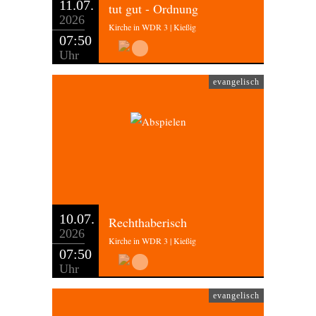
11.07.
tut gut - Ordnung
2026
Kirche in WDR 3 | Kießig
07:50
Uhr
evangelisch
10.07.
Rechthaberisch
2026
Kirche in WDR 3 | Kießig
07:50
Uhr
evangelisch