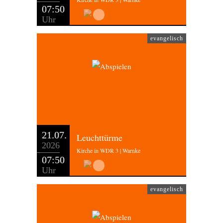
07:50
Uhr
evangelisch
21.07.
Leuchttürme
2026
Kirche in WDR 3 | Warnke
07:50
Uhr
evangelisch