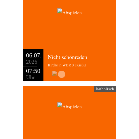
06.07.
Nicht schönreden
2026
Kirche in WDR 3 | Kießig
07:50
Uhr
katholisch