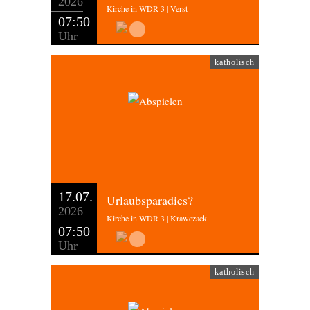
2026
Kirche in WDR 3 | Verst
07:50
Uhr
katholisch
17.07.
Urlaubsparadies?
2026
Kirche in WDR 3 | Krawczack
07:50
Uhr
katholisch