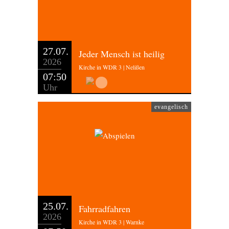
27.07.
Jeder Mensch ist heilig
2026
Kirche in WDR 3 | Nelißen
07:50
Uhr
evangelisch
25.07.
Fahrradfahren
2026
Kirche in WDR 3 | Warnke