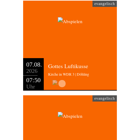
evangelisch
07.08.
Gottes Luftikusse
2026
Kirche in WDR 3 | Döhling
07:50
Uhr
evangelisch