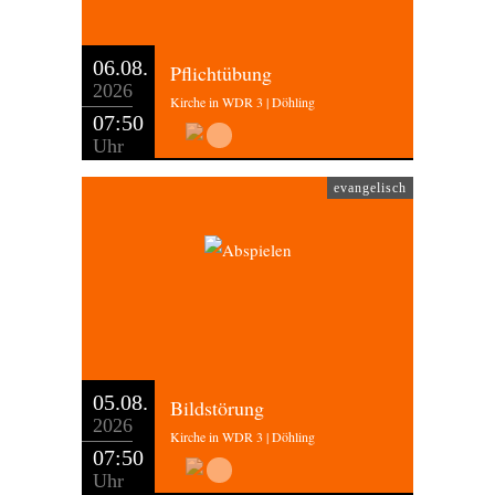
06.08.
Pflichtübung
2026
Kirche in WDR 3 | Döhling
07:50
Uhr
evangelisch
05.08.
Bildstörung
2026
Kirche in WDR 3 | Döhling
07:50
Uhr