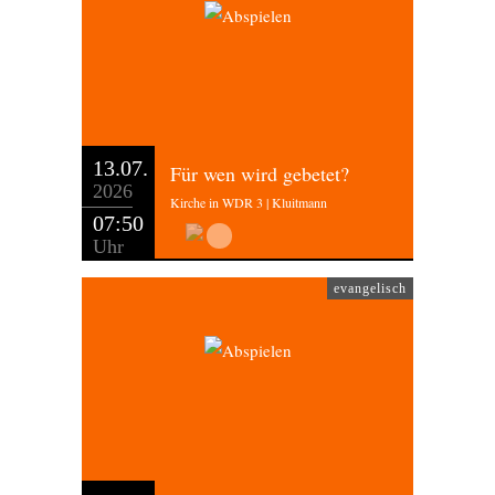
13.07.
Für wen wird gebetet?
2026
Kirche in WDR 3 | Kluitmann
07:50
Uhr
evangelisch