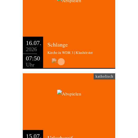
16.07.
Schlange
2026
Kirche in WDR 3 | Klashörster
07:50
Uhr
katholisch
15.07.
Urlaubsreif