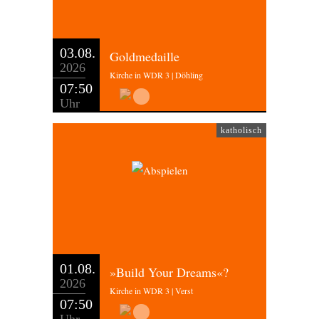
03.08.
Goldmedaille
2026
Kirche in WDR 3 | Döhling
07:50
Uhr
katholisch
01.08.
»Build Your Dreams«?
2026
Kirche in WDR 3 | Verst
07:50