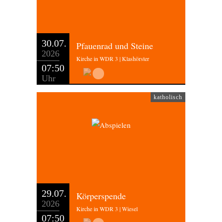
30.07.
Pfauenrad und Steine
2026
Kirche in WDR 3 | Klashörster
07:50
Uhr
katholisch
29.07.
Körperspende
2026
Kirche in WDR 3 | Wiesel
07:50