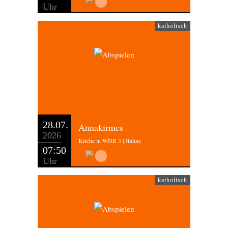
Uhr
katholisch
28.07.
Annakirmes
2026
Kirche in WDR 3 | Hahne
07:50
Uhr
katholisch