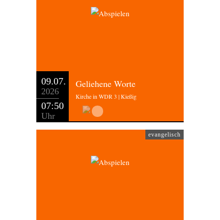
09.07.
Geliehene Worte
2026
Kirche in WDR 3 | Kießig
07:50
Uhr
evangelisch