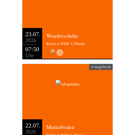
23.07.
Wanderschuhe
2026
Kirche in WDR 3 | Warnke
07:50
Uhr
evangelisch
22.07.
Mutterboden
2026
Kirche in WDR 3 | Warnke