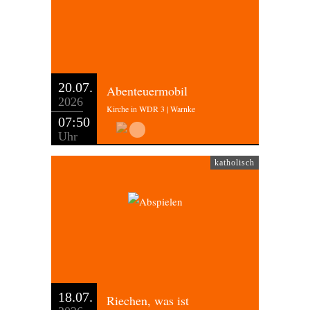
20.07.
Abenteuermobil
2026
Kirche in WDR 3 | Warnke
07:50
Uhr
katholisch
18.07.
Riechen, was ist