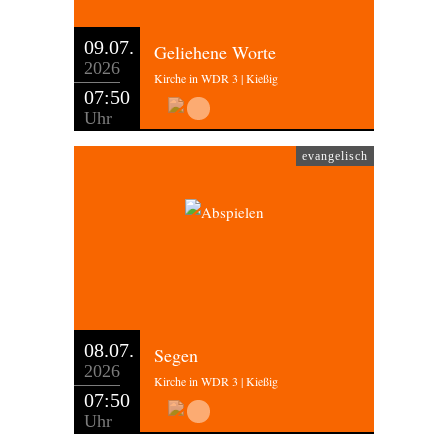
09.07.
Geliehene Worte
2026
Kirche in WDR 3 | Kießig
07:50
Uhr
evangelisch
08.07.
Segen
2026
Kirche in WDR 3 | Kießig
07:50
Uhr