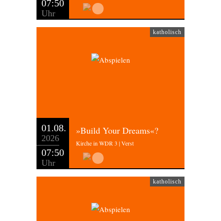
07:50
Uhr
katholisch
01.08.
»Build Your Dreams«?
2026
Kirche in WDR 3 | Verst
07:50
Uhr
katholisch