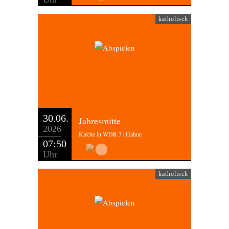
katholisch
30.06.
Jahresmitte
2026
Kirche in WDR 3 | Hahne
07:50
Uhr
katholisch