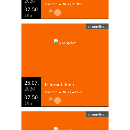
2026
Kirche in WDR 3 | Nelißen
07:50
Uhr
evangelisch
25.07.
Fahrradfahren
2026
Kirche in WDR 3 | Warnke
07:50
Uhr
evangelisch