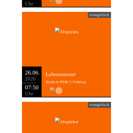
Uhr
evangelisch
26.06.
Lebensmuster
2026
Kirche in WDR 3 | Viehweg
07:50
Uhr
evangelisch