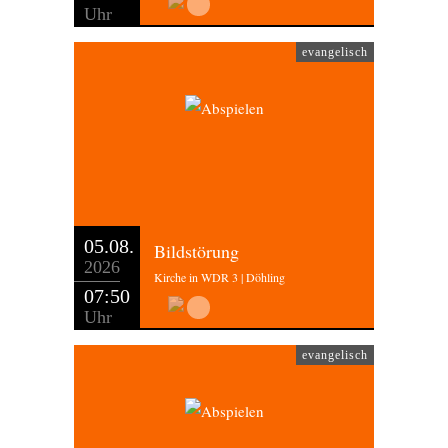
Uhr
evangelisch
05.08.
Bildstörung
2026
Kirche in WDR 3 | Döhling
07:50
Uhr
evangelisch