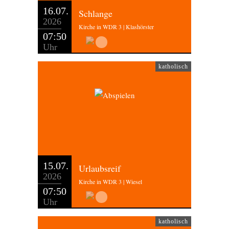
16.07.
Schlange
2026
Kirche in WDR 3 | Klashörster
07:50
Uhr
katholisch
15.07.
Urlaubsreif
2026
Kirche in WDR 3 | Wiesel
07:50
Uhr
katholisch