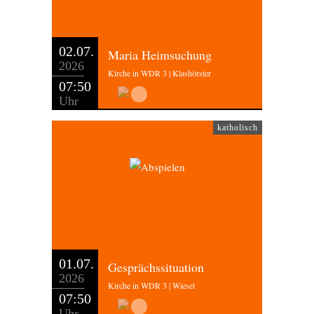
02.07.
Maria Heimsuchung
2026
Kirche in WDR 3 | Klashörster
07:50
Uhr
katholisch
01.07.
Gesprächssituation
2026
Kirche in WDR 3 | Wiesel
07:50
Uhr