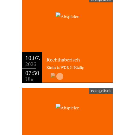
10.07.
Rechthaberisch
2026
Kirche in WDR 3 | Kießig
07:50
Uhr
evangelisch