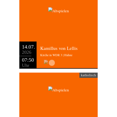
14.07.
Kamillus von Lellis
2026
Kirche in WDR 3 | Hahne
07:50
Uhr
katholisch