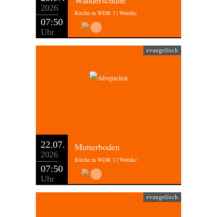
Wanderschuhe
2026
Kirche in WDR 3 | Warnke
07:50
Uhr
evangelisch
22.07.
Mutterboden
2026
Kirche in WDR 3 | Warnke
07:50
Uhr
evangelisch