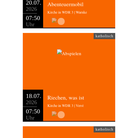
20.07.
Abenteuermobil
2026
Kirche in WDR 3 | Warnke
07:50
Uhr
katholisch
18.07.
Riechen, was ist
2026
Kirche in WDR 3 | Verst
07:50
Uhr
katholisch