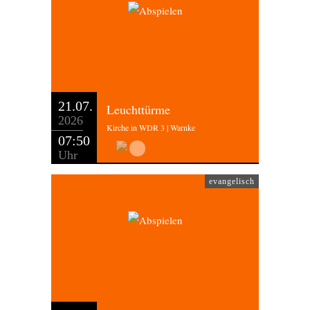
21.07.
Leuchttürme
2026
Kirche in WDR 3 | Warnke
07:50
Uhr
evangelisch