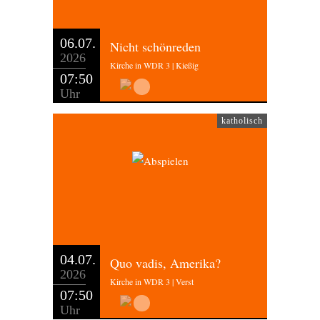
06.07.
Nicht schönreden
2026
Kirche in WDR 3 | Kießig
07:50
Uhr
katholisch
04.07.
Quo vadis, Amerika?
2026
Kirche in WDR 3 | Verst
07:50
Uhr