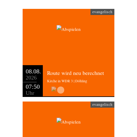
evangelisch
08.08.
Route wird neu berechnet
2026
Kirche in WDR 3 | Döhling
07:50
Uhr
evangelisch