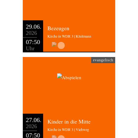
29.06.
Bezeugen
2026
Kirche in WDR 3 | Kluitmann
07:50
Uhr
evangelisch
27.06.
Kinder in die Mitte
2026
Kirche in WDR 3 | Viehweg
07:50