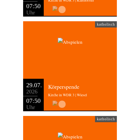
Kirche in WDR 3 | Klashörster
07:50
Uhr
katholisch
29.07.
Körperspende
2026
Kirche in WDR 3 | Wiesel
07:50
Uhr
katholisch