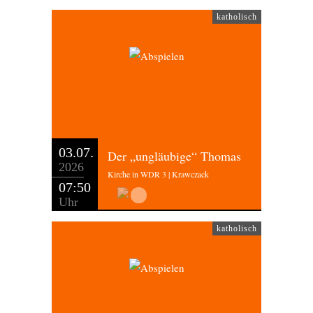
katholisch
03.07.
Der „ungläubige“ Thomas
2026
Kirche in WDR 3 | Krawczack
07:50
Uhr
katholisch