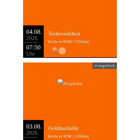
04.08.
Teekesselchen
2026
Kirche in WDR 3 | Döhling
07:50
Uhr
evangelisch
03.08.
Goldmedaille
2026
Kirche in WDR 3 | Döhling