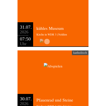
31.07.
kühles Museum
2026
Kirche in WDR 3 | Nelißen
07:50
Uhr
katholisch
30.07.
Pfauenrad und Steine
2026