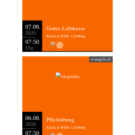
07.08.
Gottes Luftikusse
2026
Kirche in WDR 3 | Döhling
07:50
Uhr
evangelisch
06.08.
Pflichtübung
2026
Kirche in WDR 3 | Döhling
07:50