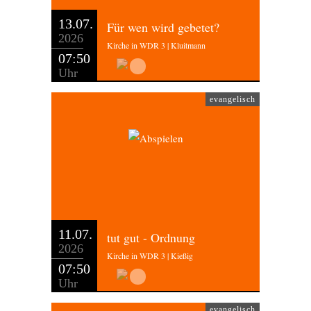
13.07.
Für wen wird gebetet?
2026
Kirche in WDR 3 | Kluitmann
07:50
Uhr
evangelisch
11.07.
tut gut - Ordnung
2026
Kirche in WDR 3 | Kießig
07:50
Uhr
evangelisch