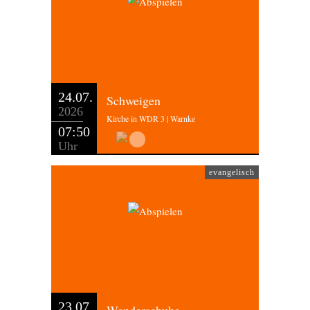
24.07.
Schweigen
2026
Kirche in WDR 3 | Warnke
07:50
Uhr
evangelisch
23.07.