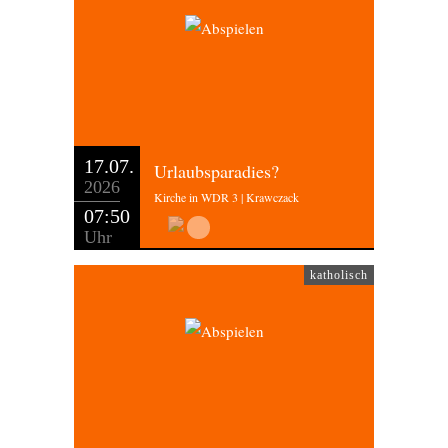
17.07.
Urlaubsparadies?
2026
Kirche in WDR 3 | Krawczack
07:50
Uhr
katholisch