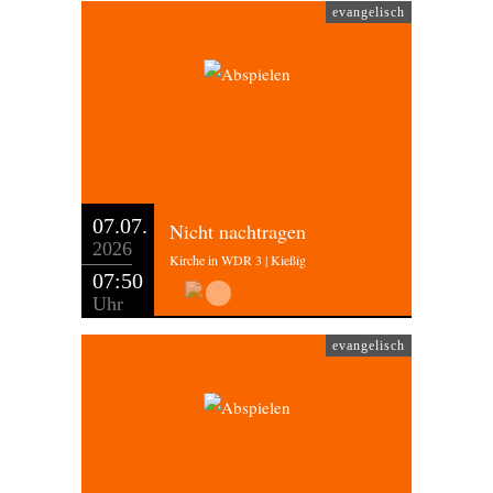
evangelisch
07.07.
Nicht nachtragen
2026
Kirche in WDR 3 | Kießig
07:50
Uhr
evangelisch