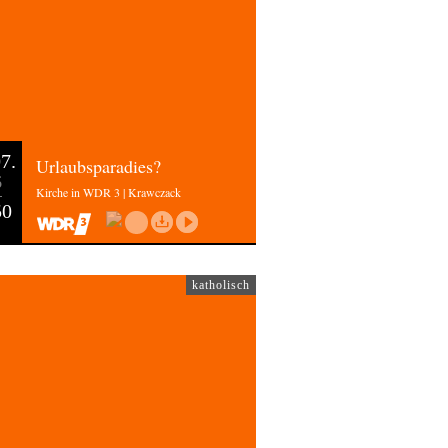
7.
Urlaubsparadies?
6
Kirche in WDR 3 | Krawczack
50
katholisch