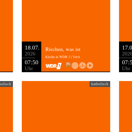
18.07.
17.0
Riechen, was ist
2026
202
Kirche in WDR 3 | Verst
07:50
07:
Uhr
Uhr
holisch
katholisch