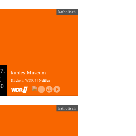
katholisch
7.
kühles Museum
6
Kirche in WDR 3 | Nelißen
50
katholisch