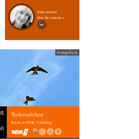
Petra Schulze
über die Autorin >
evangelisch
8.
Teekesselchen
6
Kirche in WDR 3 | Döhling
50