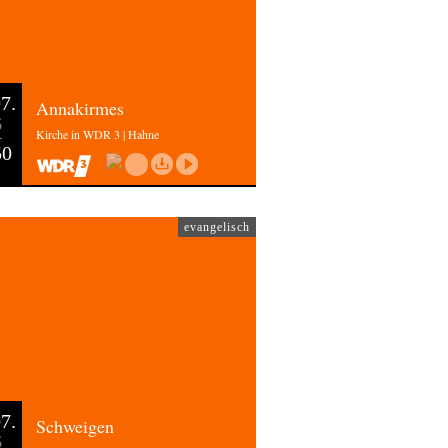
7.
Annakirmes
6
Kirche in WDR 3 | Hahne
50
evangelisch
7.
Schweigen
6