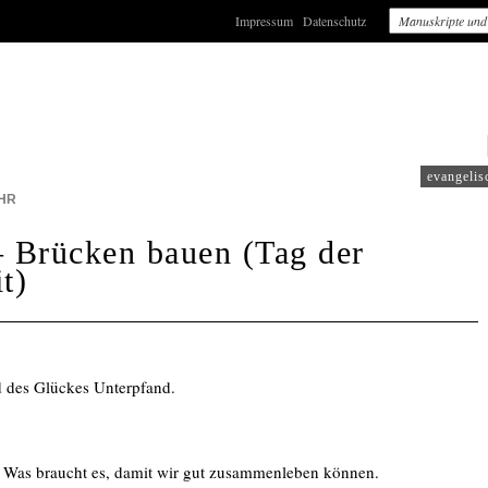
Impressum
Datenschutz
: WDR3
evangelis
HR
– Brücken bauen (Tag der
t)
nd des Glückes Unterpfand.
ert. Was braucht es, damit wir gut zusammenleben können.