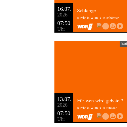
16.07.
Schlange
2026
Kirche in WDR 3 | Klashörster
07:50
Uhr
kat
13.07.
Für wen wird gebetet?
2026
Kirche in WDR 3 | Kluitmann
07:50
Uhr