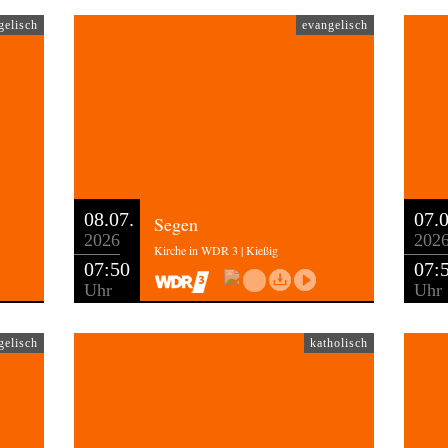
gelisch
evangelisch
08.07.
07.0
Segen
2026
202
Kirche in WDR 3 | Kießig
07:50
07:
Uhr
Uhr
gelisch
katholisch