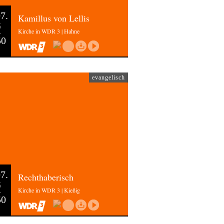
7.
Kamillus von Lellis
6
Kirche in WDR 3 | Hahne
50
evangelisch
7.
Rechthaberisch
6
Kirche in WDR 3 | Kießig
50