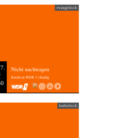
evangelisch
7.
Nicht nachtragen
6
Kirche in WDR 3 | Kießig
50
katholisch