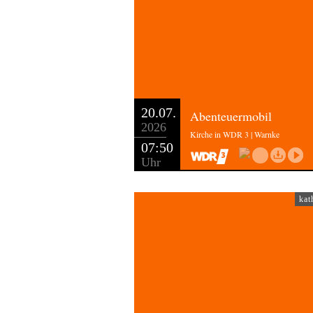
20.07.
Abenteuermobil
2026
Kirche in WDR 3 | Warnke
07:50
Uhr
kat