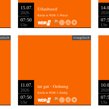
15.07.
14.0
Urlaubsreif
2026
202
Kirche in WDR 3 | Wiesel
07:50
07:
Uhr
Uhr
holisch
evangelisch
11.07.
10.0
tut gut - Ordnung
2026
202
Kirche in WDR 3 | Kießig
07:50
07:
Uhr
Uhr