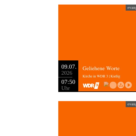
evan
09.07.
Geliehene Worte
2026
Kirche in WDR 3 | Kießig
07:50
Uhr
evan