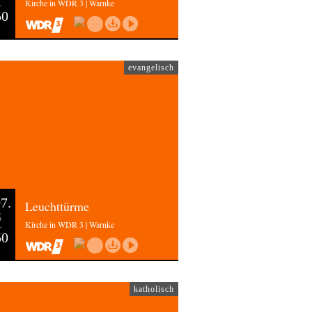
Kirche in WDR 3 | Warnke
50
evangelisch
7.
Leuchttürme
6
Kirche in WDR 3 | Warnke
50
katholisch