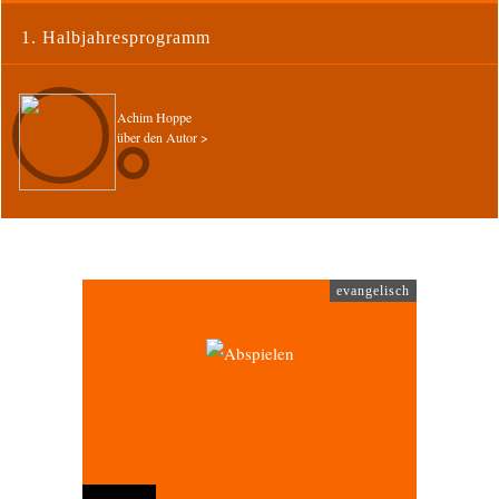
1. Halbjahresprogramm
Achim Hoppe
über den Autor >
evangelisch