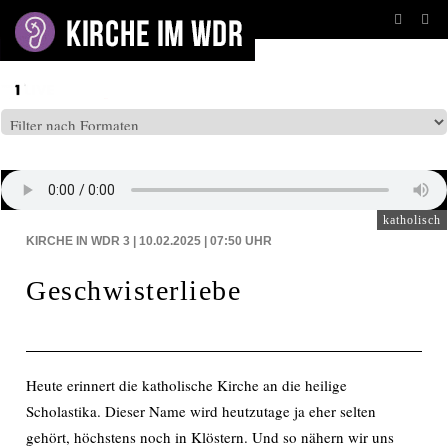
BEITRÄGE AUF: WDR3
katholisch
KIRCHE IN WDR 3 | 10.02.2025 | 07:50
UHR
Geschwisterliebe
Heute erinnert die katholische Kirche an die heilige
Scholastika. Dieser Name wird heutzutage ja eher selten
gehört, höchstens noch in Klöstern. Und so nähern wir uns