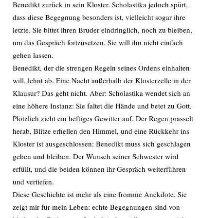
Benedikt zurück in sein Kloster. Scholastika jedoch spürt,
dass diese Begegnung besonders ist, vielleicht sogar ihre
letzte. Sie bittet ihren Bruder eindringlich, noch zu bleiben,
um das Gespräch fortzusetzen. Sie will ihn nicht einfach
gehen lassen.
Benedikt, der die strengen Regeln seines Ordens einhalten
will, lehnt ab. Eine Nacht außerhalb der Klosterzelle in der
Klausur? Das geht nicht. Aber: Scholastika wendet sich an
eine höhere Instanz: Sie faltet die Hände und betet zu Gott.
Plötzlich zieht ein heftiges Gewitter auf. Der Regen prasselt
herab, Blitze erhellen den Himmel, und eine Rückkehr ins
Kloster ist ausgeschlossen: Benedikt muss sich geschlagen
geben und bleiben. Der Wunsch seiner Schwester wird
erfüllt, und die beiden können ihr Gespräch weiterführen
und vertiefen.
Diese Geschichte ist mehr als eine fromme Anekdote. Sie
zeigt mir für mein Leben: echte Begegnungen sind von