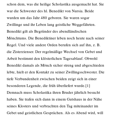
schon dem, was die heilige Scholastika ausgemacht hat. Sie
war die Schwester des hl. Benedikt von Nursia. Beide
wurden um das Jahr 480 geboren. Sie waren sogar
Zwillinge und ihr Leben lang geistliche Weggefährten.
Benedikt gilt als Begründer des abendländischen
Mönchtums. Die Benediktiner leben noch heute nach seiner
Regel. Und viele andere Orden berufen sich auf ihn, z. B.
die Zisterzienser. Der regelmäßige Wechsel von Gebet und
Arbeit bestimmt den klösterlichen Tagesablauf. Obwohl
Benedikt damals als Mönch sicher streng und abgeschieden
lebte, hielt er den Kontakt zu seiner Zwillingsschwester. Die
tiefe Verbundenheit zwischen beiden zeigt sich in einer
besonderen Legende, die früh überliefert wurde.[1]
Demnach muss Scholastika ihren Bruder jährlich besucht
haben. Sie trafen sich dann in einem Gutshaus in der Nähe
seines Klosters und verbrachten den Tag miteinander im
Gebet und geistlichen Gesprächen. Als es Abend wird, will