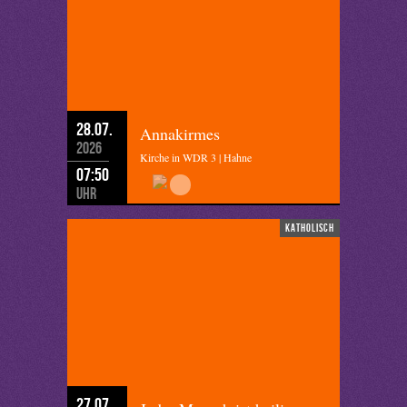
28.07.
Annakirmes
2026
Kirche in WDR 3 | Hahne
07:50
Uhr
katholisch
27.07.