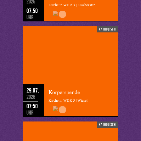
2026
Kirche in WDR 3 | Klashörster
07:50
Uhr
katholisch
29.07.
Körperspende
2026
Kirche in WDR 3 | Wiesel
07:50
Uhr
katholisch