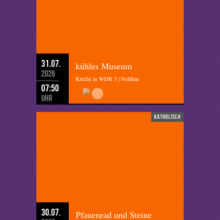
31.07.
kühles Museum
2026
Kirche in WDR 3 | Nelißen
07:50
Uhr
katholisch
30.07.
Pfauenrad und Steine