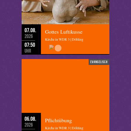
07.08.
Gottes Luftikusse
2026
Kirche in WDR 3 | Döhling
07:50
Uhr
evangelisch
06.08.
Pflichtübung
2026
Kirche in WDR 3 | Döhling