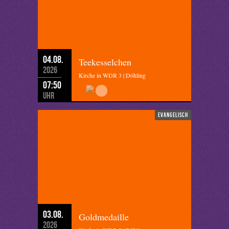
04.08.
Teekesselchen
2026
Kirche in WDR 3 | Döhling
07:50
Uhr
evangelisch
03.08.
Goldmedaille
2026