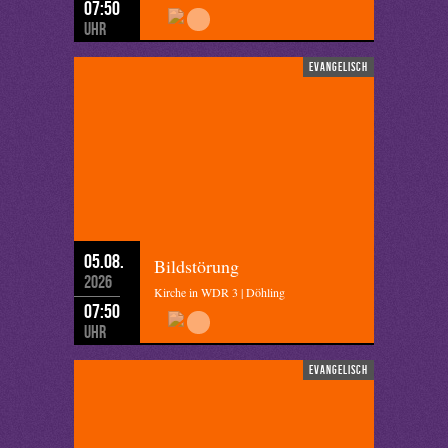
07:50
Uhr
evangelisch
05.08.
Bildstörung
2026
Kirche in WDR 3 | Döhling
07:50
Uhr
evangelisch