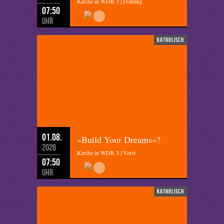
Kirche in WDR 3 | Döhling
07:50
Uhr
katholisch
01.08.
»Build Your Dreams«?
2026
Kirche in WDR 3 | Verst
07:50
Uhr
katholisch