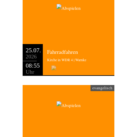
25.07.
Fahrradfahren
2026
Kirche in WDR 4 | Warnke
08:55
Uhr
evangelisch