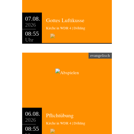
07.08.
Gottes Luftikusse
2026
Kirche in WDR 4 | Döhling
08:55
Uhr
evangelisch
06.08.
Pflichtübung
2026
Kirche in WDR 4 | Döhling
08:55