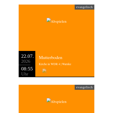
evangelisch
22.07.
Mutterboden
2026
Kirche in WDR 4 | Warnke
08:55
Uhr
evangelisch