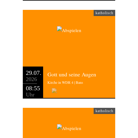
katholisch
29.07.
Gott und seine Augen
2026
Kirche in WDR 4 | Bans
08:55
Uhr
katholisch