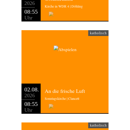
2026
Kirche in WDR 4 | Döhling
08:55
Uhr
katholisch
02.08.
An die frische Luft
2026
Sonntagskirche | Clancett
08:55
Uhr
katholisch