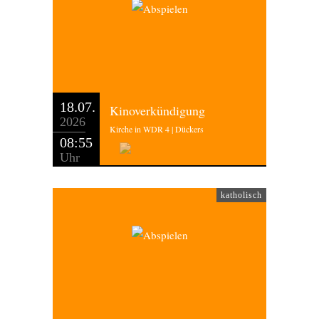
18.07.
Kinoverkündigung
2026
Kirche in WDR 4 | Dückers
08:55
Uhr
katholisch