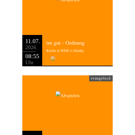
11.07.
tut gut - Ordnung
2026
Kirche in WDR 4 | Kießig
08:55
Uhr
evangelisch