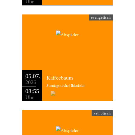
Uhr
evangelisch
05.07.
Kaffeebaum
2026
Sonntagskirche | Ihlenfeldt
08:55
Uhr
katholisch