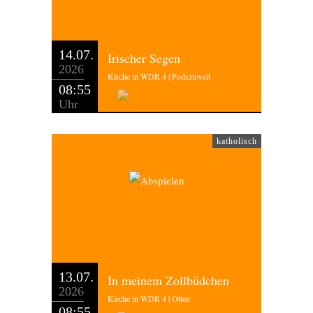
14.07.
Irischer Segen
2026
Kirche in WDR 4 | Podszuweit
08:55
Uhr
katholisch
13.07.
In meinem Zollbüdchen
2026
Kirche in WDR 4 | Otten
08:55