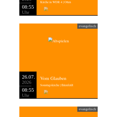
Kirche in WDR 4 | Otten
08:55
Uhr
evangelisch
26.07.
Vom Glauben
2026
Sonntagskirche | Ihlenfeldt
08:55
Uhr
evangelisch