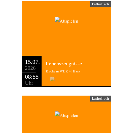
katholisch
15.07.
Lebenszeugnisse
2026
Kirche in WDR 4 | Bans
08:55
Uhr
katholisch