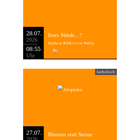
28.07.
Isses Sünde...?
2026
Kirche in WDR 4 | von Wulfen
08:55
Uhr
katholisch
27.07.
Blumen statt Steine
2026