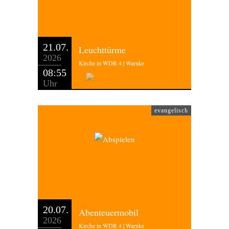
21.07.
Leuchttürme
2026
Kirche in WDR 4 | Warnke
08:55
Uhr
evangelisch
20.07.
Abenteuermobil
2026
Kirche in WDR 4 | Warnke