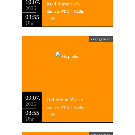
10.07.
Rechthaberisch
2026
Kirche in WDR 4 | Kießig
08:55
Uhr
evangelisch
09.07.
Geliehene Worte
2026
Kirche in WDR 4 | Kießig
08:55
Uhr