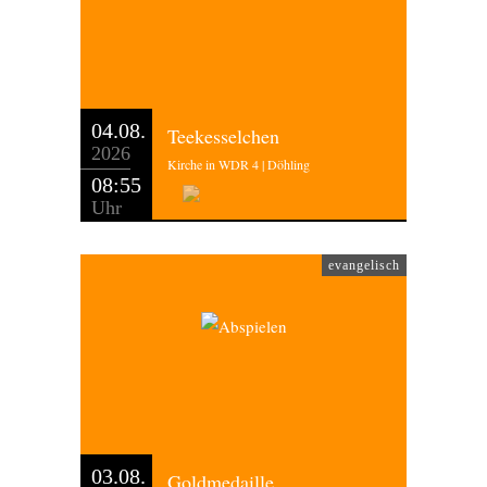
04.08.
Teekesselchen
2026
Kirche in WDR 4 | Döhling
08:55
Uhr
evangelisch
03.08.
Goldmedaille