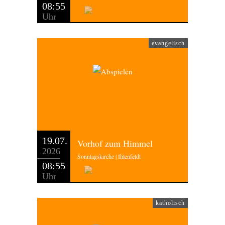
08:55
Uhr
evangelisch
19.07.
Vorhof zum Himmel
2026
Sonntagskirche | Ihlenfeldt
08:55
Uhr
katholisch