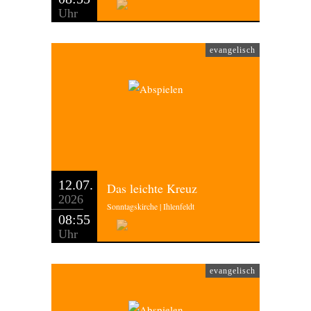
Uhr
evangelisch
12.07.
Das leichte Kreuz
2026
Sonntagskirche | Ihlenfeldt
08:55
Uhr
evangelisch