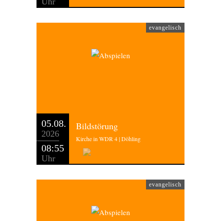
Uhr
evangelisch
05.08.
Bildstörung
2026
Kirche in WDR 4 | Döhling
08:55
Uhr
evangelisch