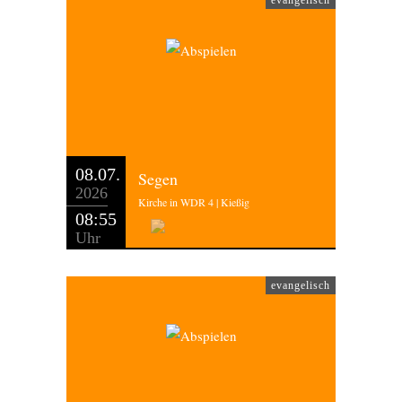
evangelisch
08.07.
Segen
2026
Kirche in WDR 4 | Kießig
08:55
Uhr
evangelisch