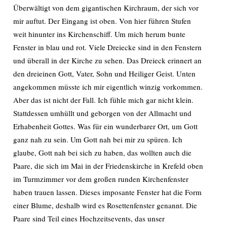
Überwältigt von dem gigantischen Kirchraum, der sich vor
mir auftut. Der Eingang ist oben. Von hier führen Stufen
weit hinunter ins Kirchenschiff. Um mich herum bunte
Fenster in blau und rot. Viele Dreiecke sind in den Fenstern
und überall in der Kirche zu sehen. Das Dreieck erinnert an
den dreieinen Gott, Vater, Sohn und Heiliger Geist. Unten
angekommen müsste ich mir eigentlich winzig vorkommen.
Aber das ist nicht der Fall. Ich fühle mich gar nicht klein.
Stattdessen umhüllt und geborgen von der Allmacht und
Erhabenheit Gottes. Was für ein wunderbarer Ort, um Gott
ganz nah zu sein. Um Gott nah bei mir zu spüren. Ich
glaube, Gott nah bei sich zu haben, das wollten auch die
Paare, die sich im Mai in der Friedenskirche in Krefeld oben
im Turmzimmer vor dem großen runden Kirchenfenster
haben trauen lassen. Dieses imposante Fenster hat die Form
einer Blume, deshalb wird es Rosettenfenster genannt. Die
Paare sind Teil eines Hochzeitsevents, das unser