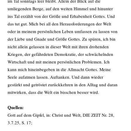
im Tal sonntags leer bleibt. Allein der Blick auf die
umliegenden Berge, auf den weiten Himmel und hinunter
ins Tal erzählt von der Größe und Erhabenheit Gottes. Und
das tut gut. Mich bei all den Herausforderungen der Welt
oder in meinem persönlichen Leben umfassen zu lassen von
der Liebe und Gnade und Größe Gottes. Zu spüren, ich bin
nicht allein gelassen in dieser Welt mit ihren drohenden
Kriegen, der gefährdeten Demokratie, der schwächelnden
Wirtschaft und mit meinen persönlichen Problemen. Ich
kann mich hineinbegeben in die Allmacht Gottes. Meine
Seele aufatmen lassen. Auftanken. Und dann wieder
gestärkt und getröstet zurückkehren in den Alltag und daran
mitwirken, dass die Welt ein bisschen besser wird.
Quellen:
Gott auf dem Gipfel, in: Christ und Welt, DIE ZEIT Nr. 28,
3.7.25, S. 17;