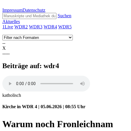
Impressum
Datenschutz
Suchen
Aktuelles
1Live
WDR2
WDR3
WDR4
WDR5
--
X
-----
Beiträge auf: wdr4
katholisch
Kirche in WDR 4 | 05.06.2026 | 08:55
Uhr
Warum noch Fronleichnam