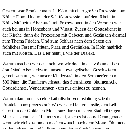
Gestern war Fronleichnam. In Köln mit einer großen Prozession am
Kölner Dom. Und mit der Schiffsprozession auf dem Rhein in
Köln- Mülheim. Aber auch mit Prozessionen in den Vororten wie
auch bei uns in Höhenberg und Vingst. Zuerst der Gottesdienst in
der Kirche, dann die Prozession mit Gebeten und Gesängen diesmal
zum Thema Frieden. Und zum Schluss nach dem Segen ein
fröhliches Fest mit Fritten, Pizza und Getränken. In Köln natürlich
auch mit Kölsch. Das Bier heißt ja wie der Dialekt.
Warum machen wir das noch, wo wir doch intensiv ökumenisch
drauf sind. Also vieles mit unseren evangelischen Geschwistern
gemeinsam tun, wie unsere Kinderstadt in den Sommerferien mit
500 Pänz, die Familienwerkstatt, das Sternsingen, ökumenische
Gottesdienste, Wan­derungen - um nur einiges zu nennen.
Warum dann noch so eine katholische Veranstaltung wie die
Fronleich­namsprozession? Wo wir die Heilige Hostie, den Leib
Christi in der Goldenen Monstranz durch unseren Stadtteil tragen.
Muss das denn sein? Es muss nicht, aber es ist okay. Denn gerade,
wenn wir viel zusammen machen - auch nach dem Motto: Ökumene
ist doppelt so gut und halb so teuer - ist es doch heutzutage