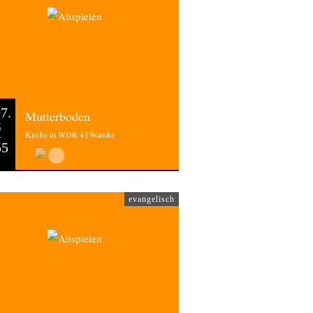
7.
Mutterboden
6
Kirche in WDR 4 | Warnke
55
evangelisch