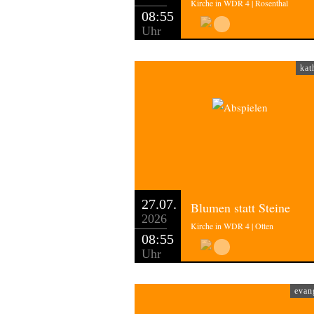
Kirche in WDR 4 | Rosenthal
08:55
Uhr
kat
27.07.
Blumen statt Steine
2026
Kirche in WDR 4 | Otten
08:55
Uhr
evan