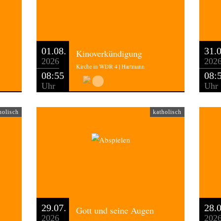
01.08.
31.0
Kinoverkündigung
2026
202
Kirche in WDR 4 | Hartmann
08:55
08:
Uhr
Uhr
holisch
katholisch
29.07.
28.0
Gott und seine Augen
2026
202