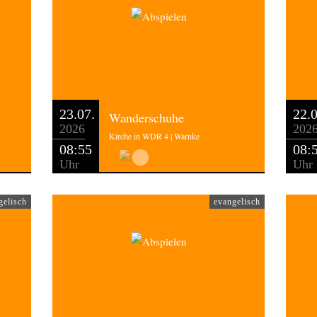
23.07.
22.0
Wanderschuhe
2026
202
Kirche in WDR 4 | Warnke
08:55
08:
Uhr
Uhr
gelisch
evangelisch