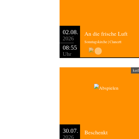
02.08.
An die frische Luft
2026
Sonntagskirche | Clancett
08:55
Uhr
kat
30.07.
Beschenkt
2026