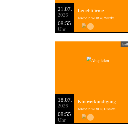
21.07.
Leuchttürme
2026
Kirche in WDR 4 | Warnke
08:55
Uhr
kat
18.07.
Kinoverkündigung
2026
Kirche in WDR 4 | Dückers
08:55
Uhr