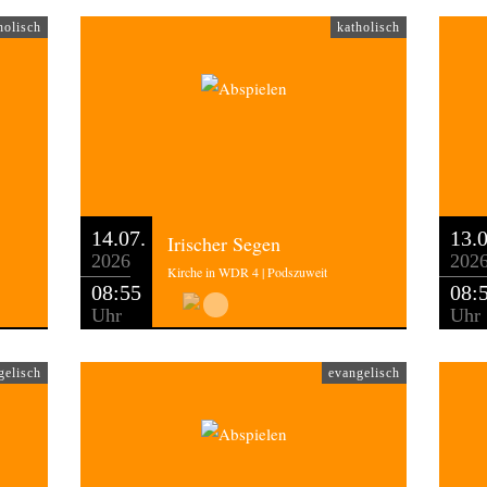
holisch
katholisch
14.07.
13.0
Irischer Segen
2026
202
Kirche in WDR 4 | Podszuweit
08:55
08:
Uhr
Uhr
gelisch
evangelisch