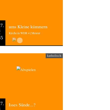
7.
ums Kleine kümmern
6
Kirche in WDR 4 | Meurer
55
katholisch
7.
Isses Sünde...?
6