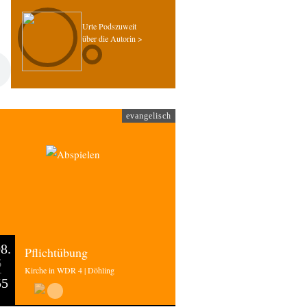
Urte Podszuweit
über die Autorin >
evangelisch
8.
Pflichtübung
6
Kirche in WDR 4 | Döhling
55