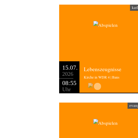
kat
15.07.
Lebenszeugnisse
2026
Kirche in WDR 4 | Bans
08:55
Uhr
evan