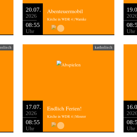
20.07.
19.0
Abenteuermobil
2026
202
Kirche in WDR 4 | Warnke
08:55
08:
Uhr
Uhr
holisch
katholisch
17.07.
16.0
Endlich Ferien!
2026
202
Kirche in WDR 4 | Meurer
08:55
08:
Uhr
Uhr