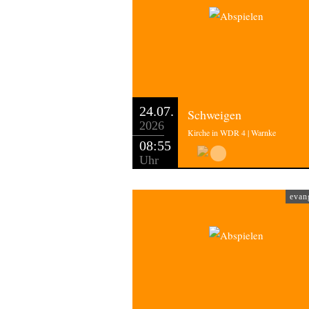
24.07.
Schweigen
2026
Kirche in WDR 4 | Warnke
08:55
Uhr
evan