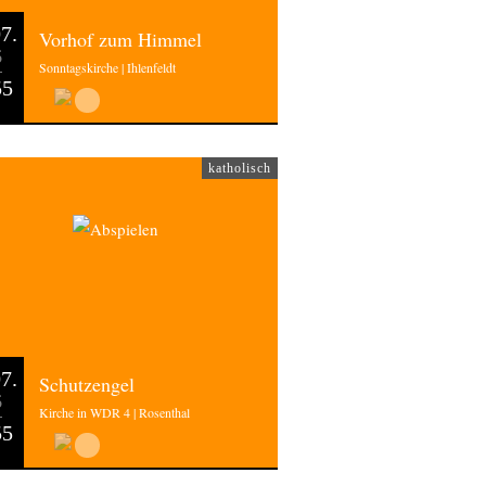
7.
Vorhof zum Himmel
6
Sonntagskirche | Ihlenfeldt
55
katholisch
7.
Schutzengel
6
Kirche in WDR 4 | Rosenthal
55