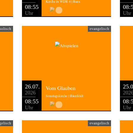
Kirche in WDR 4 | Bans
08:55
08:
Uhr
Uhr
holisch
evangelisch
26.07.
25.0
Vom Glauben
2026
202
Sonntagskirche | Ihlenfeldt
08:55
08:
Uhr
Uhr
gelisch
evangelisch