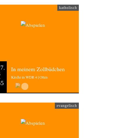
katholisch
7.
In meinem Zollbüdchen
6
Kirche in WDR 4 | Otten
55
evangelisch