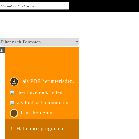
ch
als PDF herunterladen.
bei Facebook teilen
als Podcast abonnieren
Link kopieren
1. Halbjahresprogramm