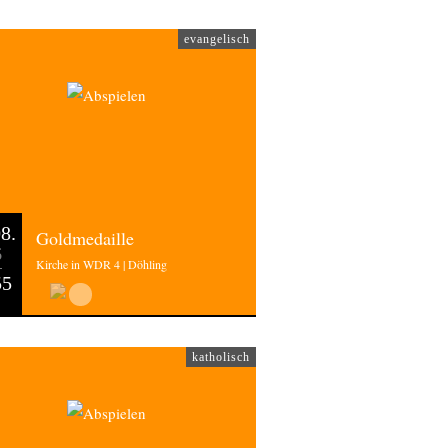
evangelisch
8.
Goldmedaille
6
Kirche in WDR 4 | Döhling
55
katholisch