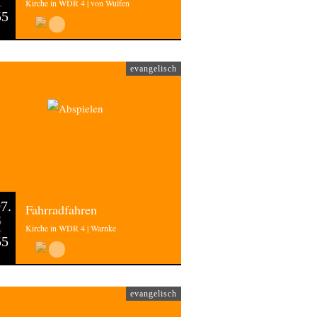
Kirche in WDR 4 | von Wulfen
55
evangelisch
7.
Fahrradfahren
6
Kirche in WDR 4 | Warnke
55
evangelisch