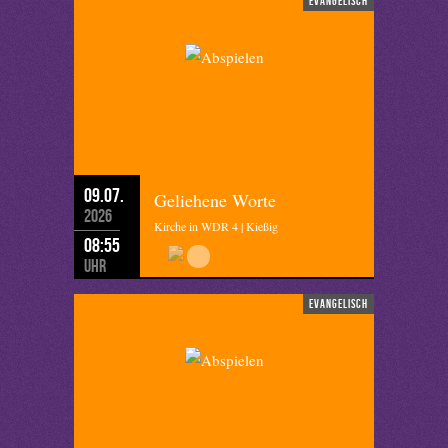
evangelisch
09.07.
Geliehene Worte
2026
Kirche in WDR 4 | Kießig
08:55
Uhr
evangelisch