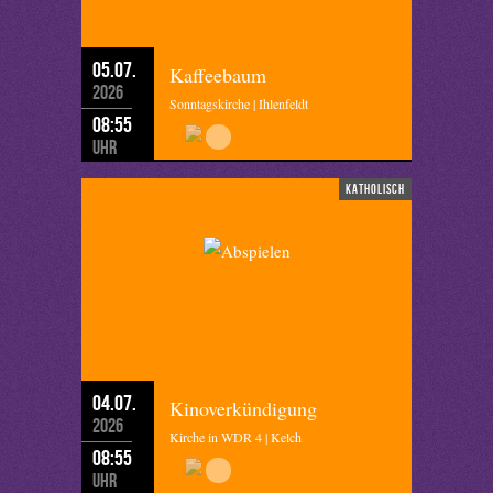
05.07.
Kaffeebaum
2026
Sonntagskirche | Ihlenfeldt
08:55
Uhr
katholisch
04.07.
Kinoverkündigung
2026
Kirche in WDR 4 | Kelch
08:55
Uhr