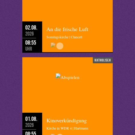
02.08.
An die frische Luft
2026
Sonntagskirche | Clancett
08:55
Uhr
katholisch
01.08.
Kinoverkündigung
2026
Kirche in WDR 4 | Hartmann
08:55