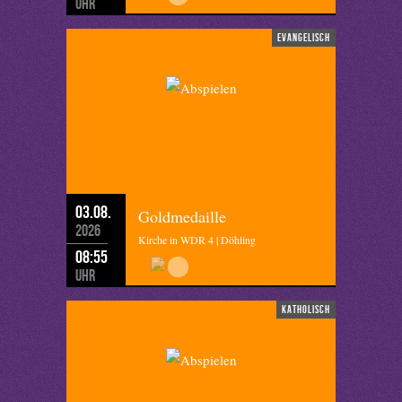
Uhr
evangelisch
03.08.
Goldmedaille
2026
Kirche in WDR 4 | Döhling
08:55
Uhr
katholisch