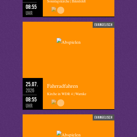
Sonntagskirche | Ihlenfeldt
08:55
Uhr
evangelisch
25.07.
Fahrradfahren
2026
Kirche in WDR 4 | Warnke
08:55
Uhr
evangelisch