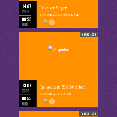
14.07.
Irischer Segen
2026
Kirche in WDR 4 | Podszuweit
08:55
Uhr
katholisch
13.07.
In meinem Zollbüdchen
2026
Kirche in WDR 4 | Otten
08:55
Uhr
evangelisch