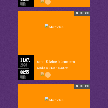
Uhr
katholisch
31.07.
ums Kleine kümmern
2026
Kirche in WDR 4 | Meurer
08:55
Uhr
katholisch