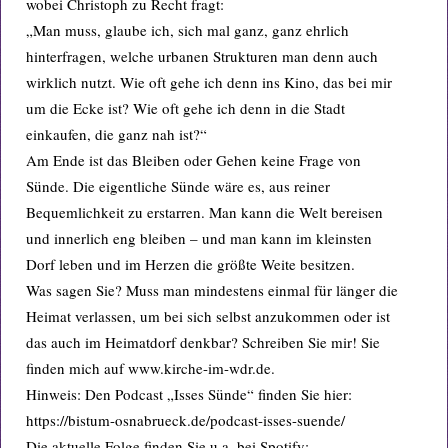
wobei Christoph zu Recht fragt:
„Man muss, glaube ich, sich mal ganz, ganz ehrlich
hinterfragen, welche urbanen Strukturen man denn auch
wirklich nutzt. Wie oft gehe ich denn ins Kino, das bei mir
um die Ecke ist? Wie oft gehe ich denn in die Stadt
einkaufen, die ganz nah ist?“
Am Ende ist das Bleiben oder Gehen keine Frage von
Sünde. Die eigentliche Sünde wäre es, aus reiner
Bequemlichkeit zu erstarren. Man kann die Welt bereisen
und innerlich eng bleiben – und man kann im kleinsten
Dorf leben und im Herzen die größte Weite besitzen.
Was sagen Sie? Muss man mindestens einmal für länger die
Heimat verlassen, um bei sich selbst anzukommen oder ist
das auch im Heimatdorf denkbar? Schreiben Sie mir! Sie
finden mich auf www.kirche-im-wdr.de.
Hinweis: Den Podcast „Isses Sünde“ finden Sie hier:
https://bistum-osnabrueck.de/podcast-isses-suende/
Die aktuelle Folge finden Sie u.a. bei Spotify: