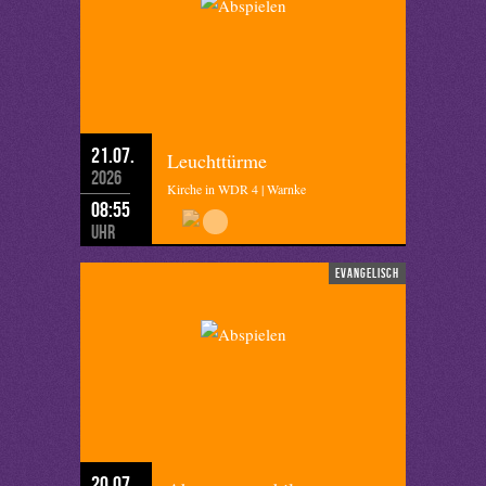
21.07.
Leuchttürme
2026
Kirche in WDR 4 | Warnke
08:55
Uhr
evangelisch
20.07.