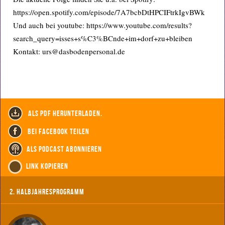
https://open.spotify.com/episode/7A7bcbDtHPCIFtrkIgvBWk
Und auch bei youtube: https://www.youtube.com/results?
search_query=isses+s%C3%BCnde+im+dorf+zu+bleiben
Kontakt: urs@dasbodenpersonal.de
als PDF herunterladen.
bei Facebook teilen
als Podcast abonnieren
Link kopieren
2. Halbjahresprogramm