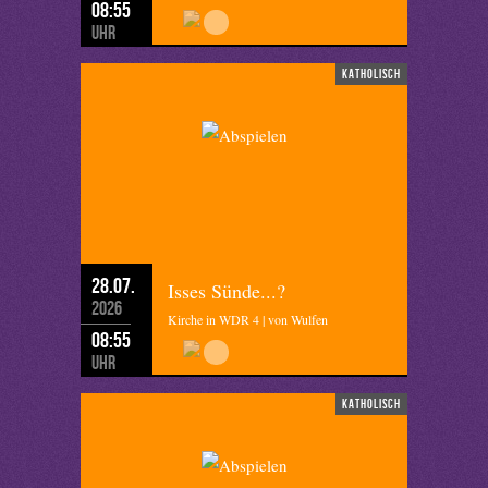
08:55
Uhr
katholisch
28.07.
Isses Sünde...?
2026
Kirche in WDR 4 | von Wulfen
08:55
Uhr
katholisch