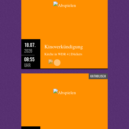
18.07.
Kinoverkündigung
2026
Kirche in WDR 4 | Dückers
08:55
Uhr
katholisch