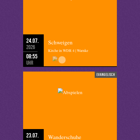
24.07.
Schweigen
2026
Kirche in WDR 4 | Warnke
08:55
Uhr
evangelisch
23.07.
Wanderschuhe