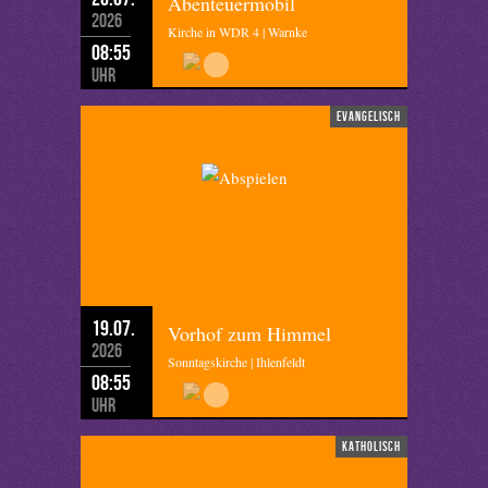
Abenteuermobil
2026
Kirche in WDR 4 | Warnke
08:55
Uhr
evangelisch
19.07.
Vorhof zum Himmel
2026
Sonntagskirche | Ihlenfeldt
08:55
Uhr
katholisch