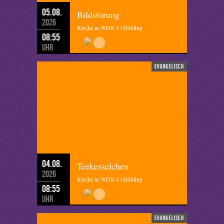
05.08.
Bildstörung
2026
Kirche in WDR 4 | Döhling
08:55
Uhr
evangelisch
04.08.
Teekesselchen
2026
Kirche in WDR 4 | Döhling
08:55
Uhr
evangelisch