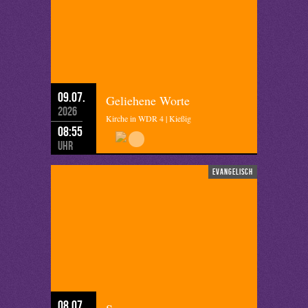
09.07.
Geliehene Worte
2026
Kirche in WDR 4 | Kießig
08:55
Uhr
evangelisch
08.07.