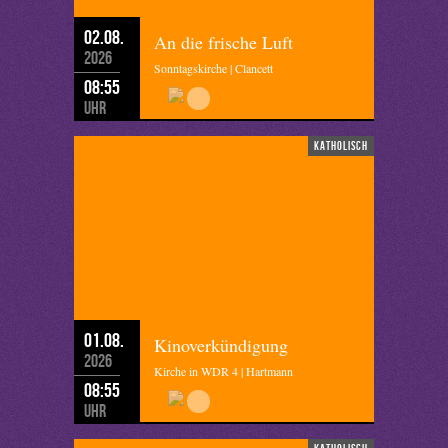
02.08.
An die frische Luft
2026
Sonntagskirche | Clancett
08:55
Uhr
katholisch
01.08.
Kinoverkündigung
2026
Kirche in WDR 4 | Hartmann
08:55
Uhr