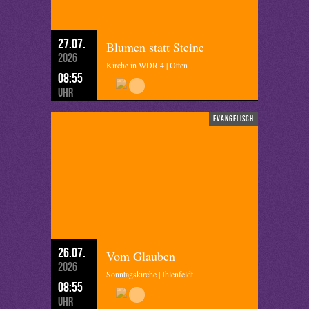
27.07.
Blumen statt Steine
2026
Kirche in WDR 4 | Otten
08:55
Uhr
evangelisch
26.07.
Vom Glauben
2026
Sonntagskirche | Ihlenfeldt
08:55
Uhr