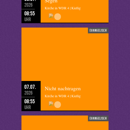
Segen
2026
Kirche in WDR 4 | Kießig
08:55
Uhr
evangelisch
07.07.
Nicht nachtragen
2026
Kirche in WDR 4 | Kießig
08:55
Uhr
evangelisch