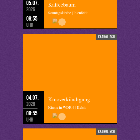
05.07.
Kaffeebaum
2026
Sonntagskirche | Ihlenfeldt
08:55
Uhr
katholisch
04.07.
Kinoverkündigung
2026
Kirche in WDR 4 | Kelch
08:55
Uhr
katholisch