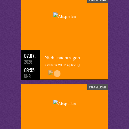
07.07.
Nicht nachtragen
2026
Kirche in WDR 4 | Kießig
08:55
Uhr
evangelisch