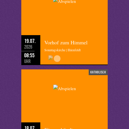
19.07.
Vorhof zum Himmel
2026
Sonntagskirche | Ihlenfeldt
08:55
Uhr
katholisch
18.07.