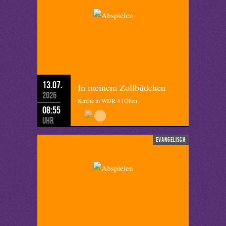
13.07.
In meinem Zollbüdchen
2026
Kirche in WDR 4 | Otten
08:55
Uhr
evangelisch