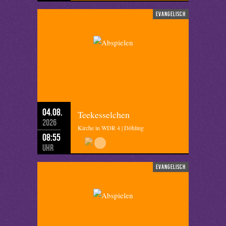
evangelisch
04.08.
Teekesselchen
2026
Kirche in WDR 4 | Döhling
08:55
Uhr
evangelisch