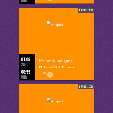
Uhr
katholisch
01.08.
Kinoverkündigung
2026
Kirche in WDR 4 | Hartmann
08:55
Uhr
katholisch