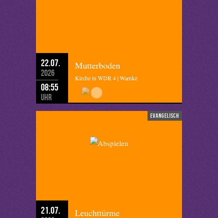
22.07.
Mutterboden
2026
Kirche in WDR 4 | Warnke
08:55
Uhr
evangelisch
21.07.
Leuchttürme