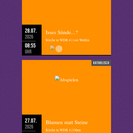
28.07.
Isses Sünde...?
2026
Kirche in WDR 4 | von Wulfen
08:55
Uhr
katholisch
27.07.
Blumen statt Steine
2026
Kirche in WDR 4 | Otten