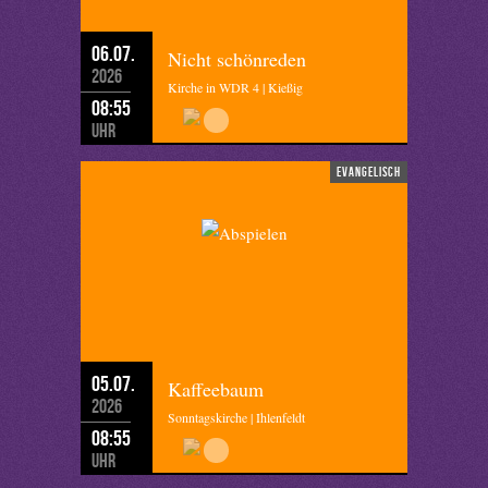
06.07.
Nicht schönreden
2026
Kirche in WDR 4 | Kießig
08:55
Uhr
evangelisch
05.07.
Kaffeebaum
2026
Sonntagskirche | Ihlenfeldt
08:55
Uhr