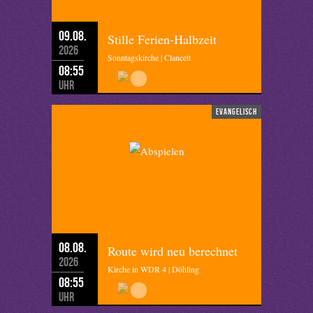
09.08.
Stille Ferien-Halbzeit
2026
Sonntagskirche | Clancett
08:55
Uhr
evangelisch
08.08.
Route wird neu berechnet
2026
Kirche in WDR 4 | Döhling
08:55
Uhr