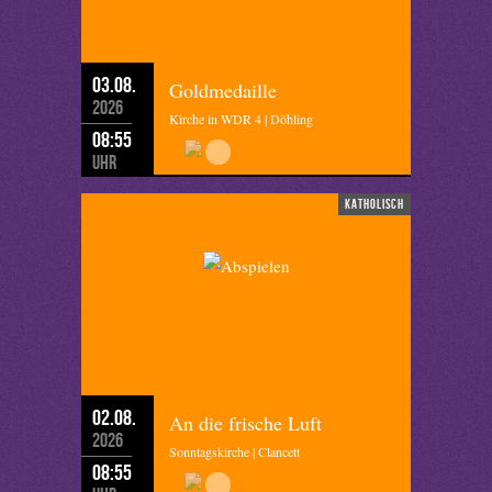
03.08.
Goldmedaille
2026
Kirche in WDR 4 | Döhling
08:55
Uhr
katholisch
02.08.
An die frische Luft
2026
Sonntagskirche | Clancett
08:55