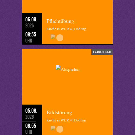
06.08.
Pflichtübung
2026
Kirche in WDR 4 | Döhling
08:55
Uhr
evangelisch
05.08.
Bildstörung
2026
Kirche in WDR 4 | Döhling
08:55
Uhr