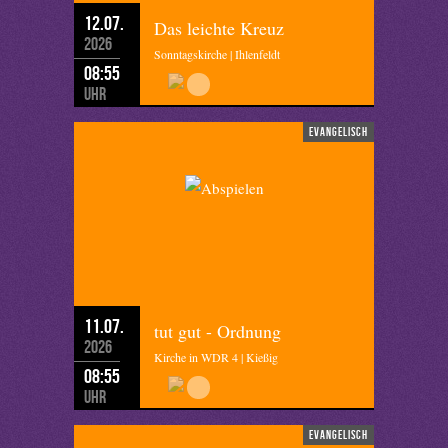
12.07.
Das leichte Kreuz
2026
Sonntagskirche | Ihlenfeldt
08:55
Uhr
evangelisch
11.07.
tut gut - Ordnung
2026
Kirche in WDR 4 | Kießig
08:55
Uhr
evangelisch