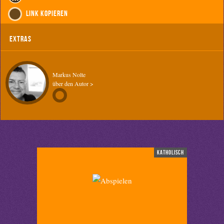
Link kopieren
Extras
Markus Nolte
über den Autor >
katholisch