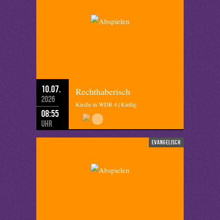
10.07.
Rechthaberisch
2026
Kirche in WDR 4 | Kießig
08:55
Uhr
evangelisch