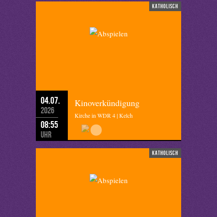
katholisch
04.07.
Kinoverkündigung
2026
Kirche in WDR 4 | Kelch
08:55
Uhr
katholisch