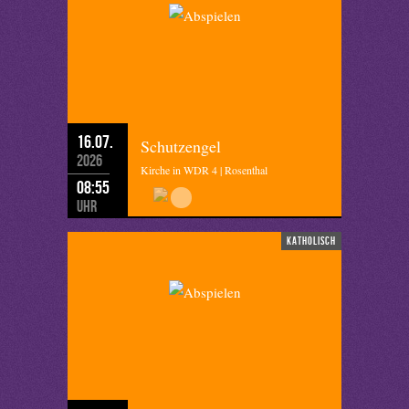
16.07.
Schutzengel
2026
Kirche in WDR 4 | Rosenthal
08:55
Uhr
katholisch