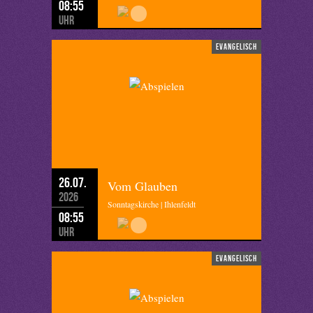
08:55
Uhr
evangelisch
26.07.
Vom Glauben
2026
Sonntagskirche | Ihlenfeldt
08:55
Uhr
evangelisch