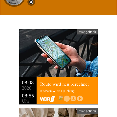
evangelisch
08.08.
Route wird neu berechnet
2026
Kirche in WDR 4 | Döhling
08:55
Uhr
evangelisch