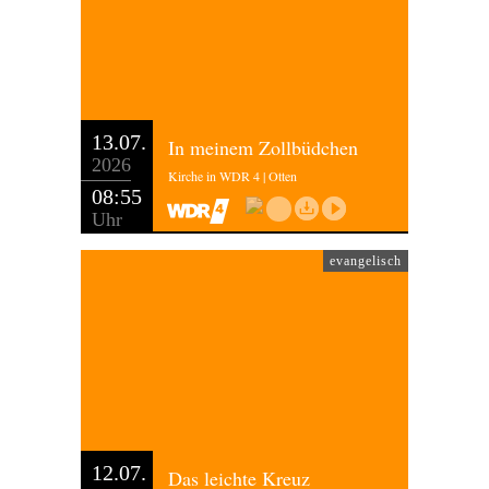
13.07.
In meinem Zollbüdchen
2026
Kirche in WDR 4 | Otten
08:55
Uhr
evangelisch
12.07.
Das leichte Kreuz