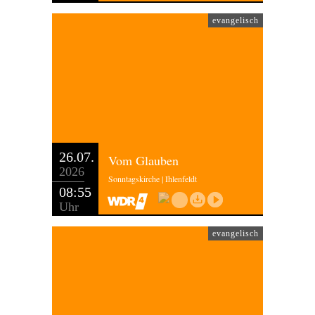
evangelisch
26.07.
Vom Glauben
2026
Sonntagskirche | Ihlenfeldt
08:55
Uhr
evangelisch