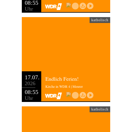
08:55
Uhr
katholisch
17.07.
Endlich Ferien!
2026
Kirche in WDR 4 | Meurer
08:55
Uhr
katholisch