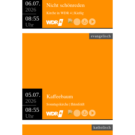
06.07.
Nicht schönreden
2026
Kirche in WDR 4 | Kießig
08:55
Uhr
evangelisch
05.07.
Kaffeebaum
2026
Sonntagskirche | Ihlenfeldt
08:55
Uhr
katholisch