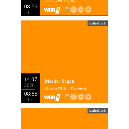
Kirche in WDR 4 | Bans
08:55
Uhr
katholisch
14.07.
Irischer Segen
2026
Kirche in WDR 4 | Podszuweit
08:55
Uhr
katholisch