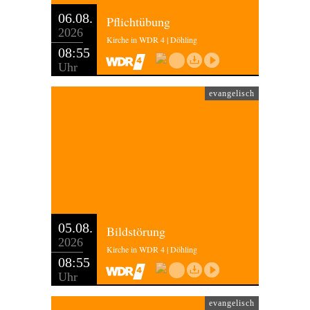
06.08.
Pflichtübung
2026
Kirche in WDR 4 | Döhling
08:55
Uhr
evangelisch
05.08.
Bildstörung
2026
Kirche in WDR 4 | Döhling
08:55
Uhr
evangelisch