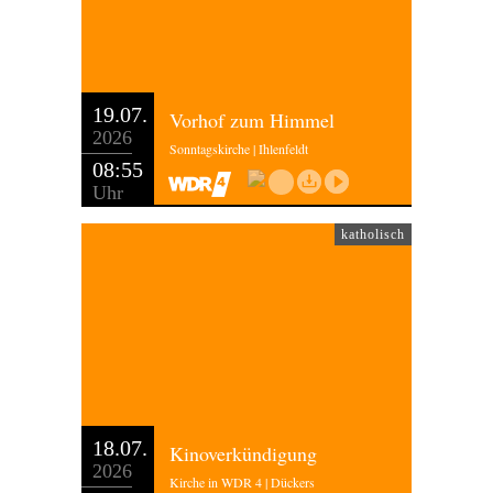
19.07.
Vorhof zum Himmel
2026
Sonntagskirche | Ihlenfeldt
08:55
Uhr
katholisch
18.07.
Kinoverkündigung
2026
Kirche in WDR 4 | Dückers