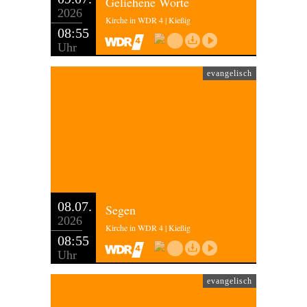
Geliehene Worte
2026
Kirche in WDR 4 | Kießig
08:55
Uhr
evangelisch
08.07.
Segen
2026
Kirche in WDR 4 | Kießig
08:55
Uhr
evangelisch