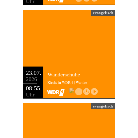
Uhr
evangelisch
23.07.
Wanderschuhe
2026
Kirche in WDR 4 | Warnke
08:55
Uhr
evangelisch