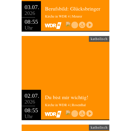
03.07.
Berufsbild: Glücksbringer
2026
Kirche in WDR 4 | Meurer
08:55
Uhr
katholisch
02.07.
Du bist mir wichtig!
2026
Kirche in WDR 4 | Rosenthal
08:55
Uhr
katholisch