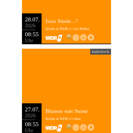
28.07.
Isses Sünde...?
2026
Kirche in WDR 4 | von Wulfen
08:55
Uhr
katholisch
27.07.
Blumen statt Steine
2026
Kirche in WDR 4 | Otten
08:55
Uhr