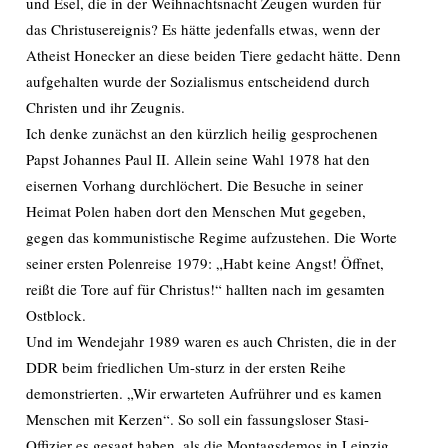
und Esel, die in der Weihnachtsnacht Zeugen wurden für
das Christusereignis? Es hätte jedenfalls etwas, wenn der
Atheist Honecker an diese beiden Tiere gedacht hätte. Denn
aufgehalten wurde der Sozialismus entscheidend durch
Christen und ihr Zeugnis.
Ich denke zunächst an den kürzlich heilig gesprochenen
Papst Johannes Paul II. Allein seine Wahl 1978 hat den
eisernen Vorhang durchlöchert. Die Besuche in seiner
Heimat Polen haben dort den Menschen Mut gegeben,
gegen das kommunistische Regime aufzustehen. Die Worte
seiner ersten Polenreise 1979: „Habt keine Angst! Öffnet,
reißt die Tore auf für Christus!“ hallten nach im gesamten
Ostblock.
Und im Wendejahr 1989 waren es auch Christen, die in der
DDR beim friedlichen Um-sturz in der ersten Reihe
demonstrierten. „Wir erwarteten Aufrührer und es kamen
Menschen mit Kerzen“. So soll ein fassungsloser Stasi-
Offizier es gesagt haben, als die Montagsdemos in Leipzig