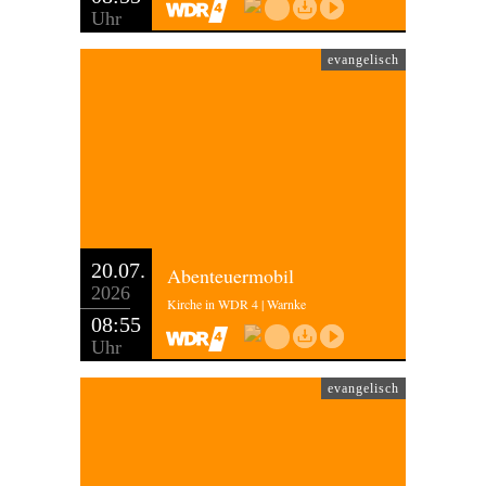
Uhr
evangelisch
20.07.
Abenteuermobil
2026
Kirche in WDR 4 | Warnke
08:55
Uhr
evangelisch