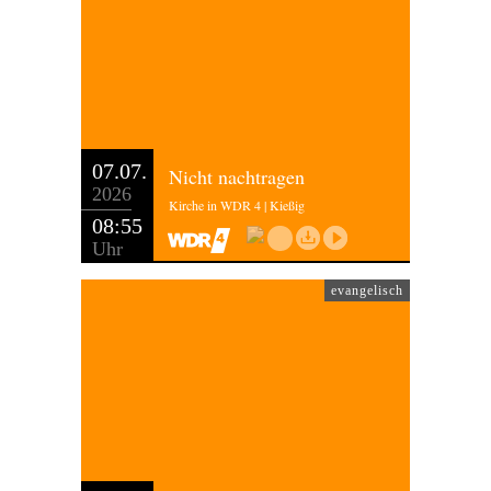
07.07.
Nicht nachtragen
2026
Kirche in WDR 4 | Kießig
08:55
Uhr
evangelisch