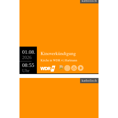
katholisch
01.08.
Kinoverkündigung
2026
Kirche in WDR 4 | Hartmann
08:55
Uhr
katholisch