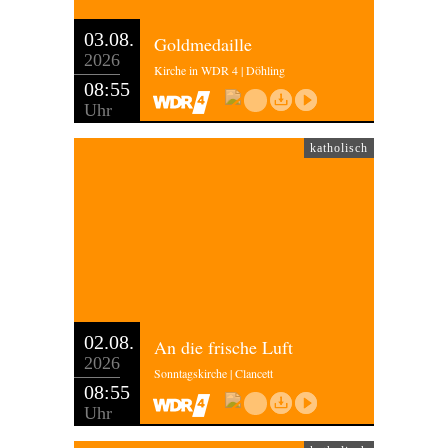
03.08.
Goldmedaille
2026
Kirche in WDR 4 | Döhling
08:55
Uhr
katholisch
02.08.
An die frische Luft
2026
Sonntagskirche | Clancett
08:55
Uhr