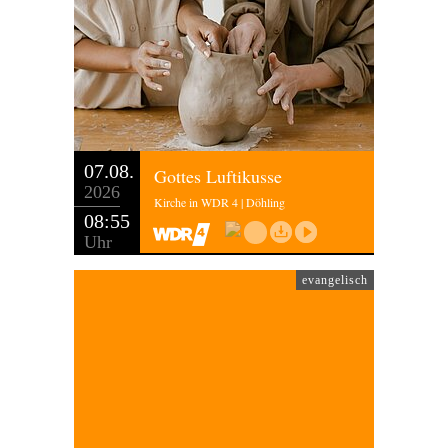
07.08.
Gottes Luftikusse
2026
Kirche in WDR 4 | Döhling
08:55
Uhr
evangelisch