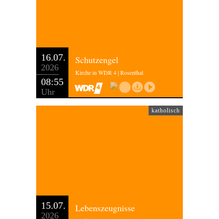
16.07.
Schutzengel
2026
Kirche in WDR 4 | Rosenthal
08:55
Uhr
katholisch
15.07.
Lebenszeugnisse
2026