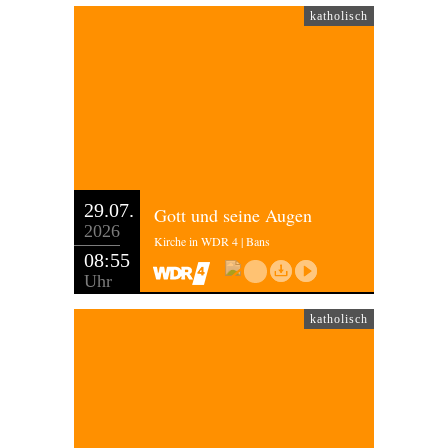
katholisch
29.07.
Gott und seine Augen
2026
Kirche in WDR 4 | Bans
08:55
Uhr
katholisch