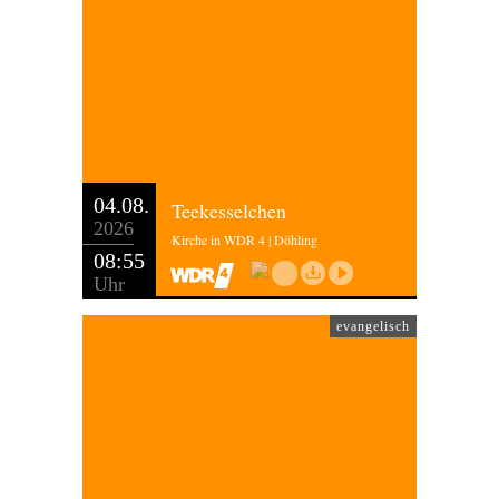
04.08.
Teekesselchen
2026
Kirche in WDR 4 | Döhling
08:55
Uhr
evangelisch