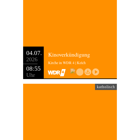
04.07.
Kinoverkündigung
2026
Kirche in WDR 4 | Kelch
08:55
Uhr
katholisch