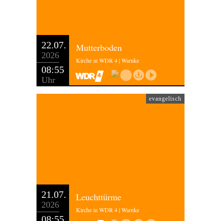
22.07.
Mutterboden
2026
Kirche in WDR 4 | Warnke
08:55
Uhr
evangelisch
21.07.
Leuchttürme
2026
Kirche in WDR 4 | Warnke
08:55