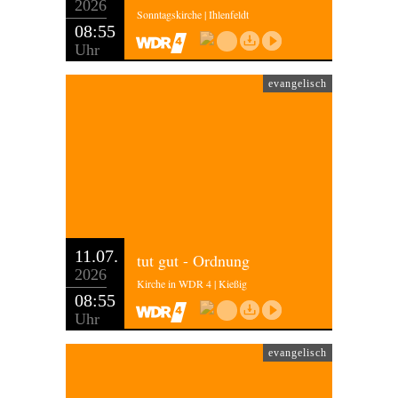
2026
Sonntagskirche | Ihlenfeldt
08:55
Uhr
evangelisch
11.07.
tut gut - Ordnung
2026
Kirche in WDR 4 | Kießig
08:55
Uhr
evangelisch