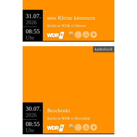
31.07.
ums Kleine kümmern
2026
Kirche in WDR 4 | Meurer
08:55
Uhr
katholisch
30.07.
Beschenkt
2026
Kirche in WDR 4 | Rosenthal
08:55
Uhr