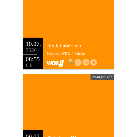
10.07.
Rechthaberisch
2026
Kirche in WDR 4 | Kießig
08:55
Uhr
evangelisch
09.07.