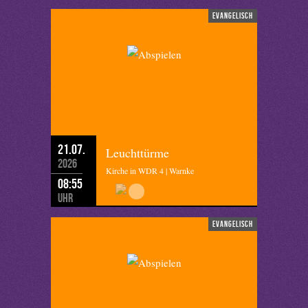
evangelisch
21.07.
Leuchttürme
2026
Kirche in WDR 4 | Warnke
08:55
Uhr
evangelisch