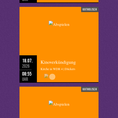
katholisch
18.07.
Kinoverkündigung
2026
Kirche in WDR 4 | Dückers
08:55
Uhr
katholisch