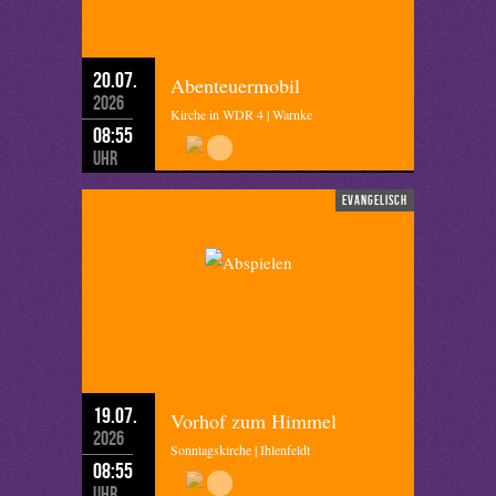
20.07.
Abenteuermobil
2026
Kirche in WDR 4 | Warnke
08:55
Uhr
evangelisch
19.07.
Vorhof zum Himmel
2026
Sonntagskirche | Ihlenfeldt
08:55
Uhr