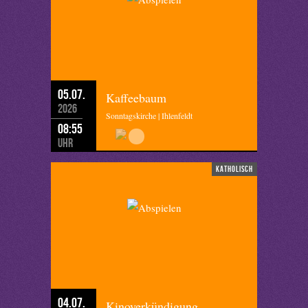
05.07.
Kaffeebaum
2026
Sonntagskirche | Ihlenfeldt
08:55
Uhr
katholisch
04.07.
Kinoverkündigung