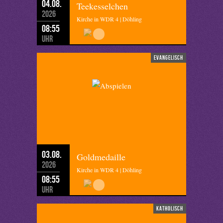
04.08.
Teekesselchen
2026
Kirche in WDR 4 | Döhling
08:55
Uhr
evangelisch
03.08.
Goldmedaille
2026
Kirche in WDR 4 | Döhling
08:55
Uhr
katholisch