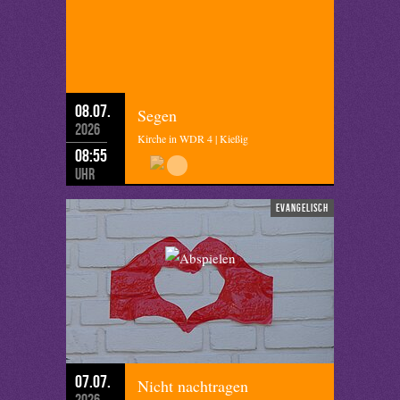
08.07.
Segen
2026
Kirche in WDR 4 | Kießig
08:55
Uhr
evangelisch
07.07.
Nicht nachtragen
2026