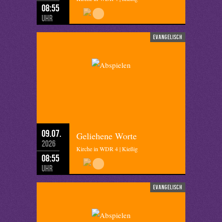
08:55
Uhr
evangelisch
09.07.
Geliehene Worte
2026
Kirche in WDR 4 | Kießig
08:55
Uhr
evangelisch