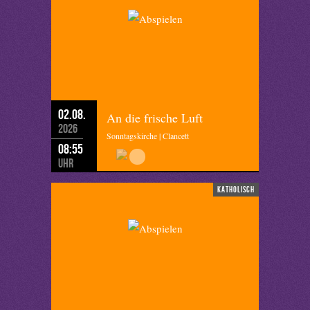
02.08.
An die frische Luft
2026
Sonntagskirche | Clancett
08:55
Uhr
katholisch