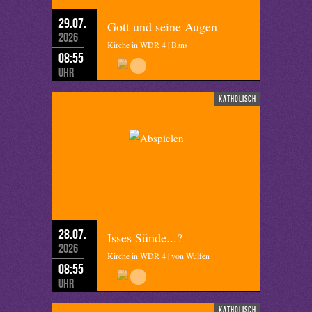
29.07.
Gott und seine Augen
2026
Kirche in WDR 4 | Bans
08:55
Uhr
katholisch
28.07.
Isses Sünde...?
2026
Kirche in WDR 4 | von Wulfen
08:55
Uhr
katholisch