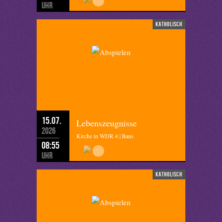
Uhr
katholisch
15.07.
Lebenszeugnisse
2026
Kirche in WDR 4 | Bans
08:55
Uhr
katholisch