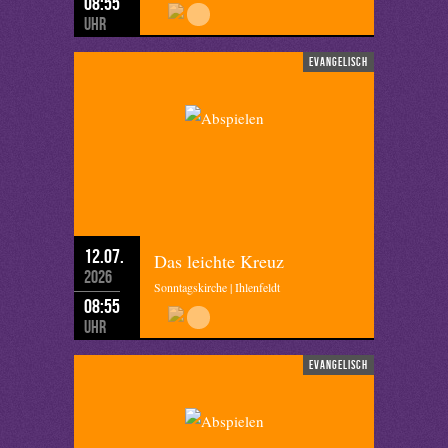
08:55
Uhr
evangelisch
12.07.
Das leichte Kreuz
2026
Sonntagskirche | Ihlenfeldt
08:55
Uhr
evangelisch