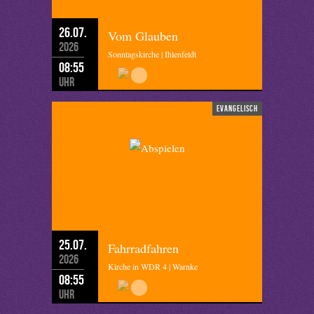
26.07.
Vom Glauben
2026
Sonntagskirche | Ihlenfeldt
08:55
Uhr
evangelisch
25.07.
Fahrradfahren
2026
Kirche in WDR 4 | Warnke
08:55
Uhr