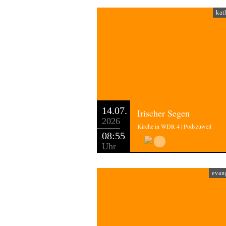
kat
14.07.
Irischer Segen
2026
Kirche in WDR 4 | Podszuweit
08:55
Uhr
evan