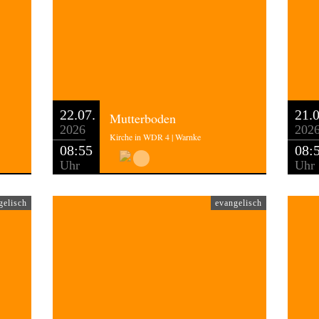
22.07.
21.0
Mutterboden
2026
202
Kirche in WDR 4 | Warnke
08:55
08:
Uhr
Uhr
gelisch
evangelisch