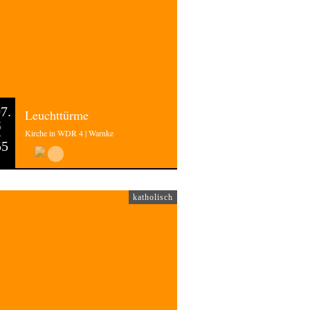
7.
Leuchttürme
6
Kirche in WDR 4 | Warnke
55
katholisch