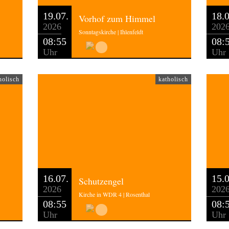
19.07.
18.0
Vorhof zum Himmel
2026
202
Sonntagskirche | Ihlenfeldt
08:55
08:
Uhr
Uhr
holisch
katholisch
16.07.
15.0
Schutzengel
2026
202
Kirche in WDR 4 | Rosenthal
08:55
08:
Uhr
Uhr