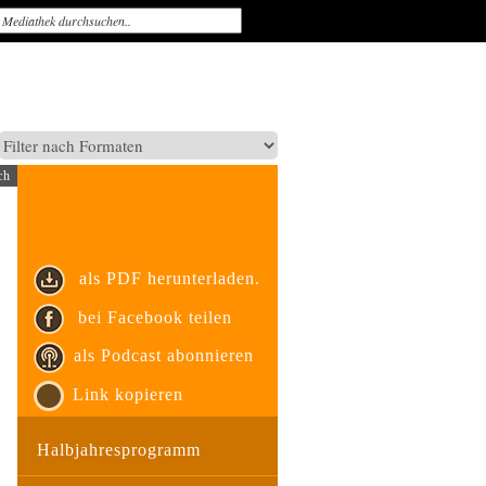
ch
als PDF herunterladen.
bei Facebook teilen
als Podcast abonnieren
Link kopieren
Halbjahresprogramm