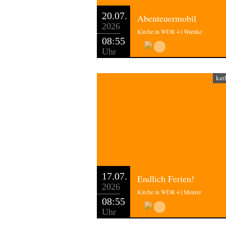
20.07.
Abenteuermobil
2026
Kirche in WDR 4 | Warnke
08:55
Uhr
kat
17.07.
Endlich Ferien!
2026
Kirche in WDR 4 | Meurer
08:55
Uhr