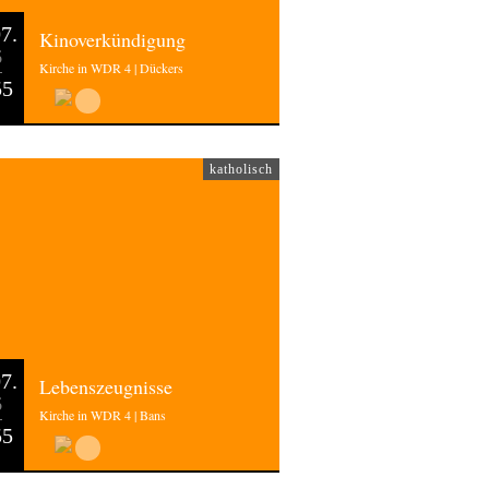
7.
Kinoverkündigung
6
Kirche in WDR 4 | Dückers
55
katholisch
7.
Lebenszeugnisse
6
Kirche in WDR 4 | Bans
55