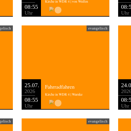
Kirche in WDR 4 | von Wulfen
08:55
08:
Uhr
Uhr
gelisch
evangelisch
25.07.
24.0
Fahrradfahren
2026
202
Kirche in WDR 4 | Warnke
08:55
08:
Uhr
Uhr
gelisch
evangelisch