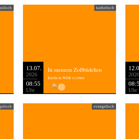
holisch
katholisch
13.07.
12.0
In meinem Zollbüdchen
2026
202
Kirche in WDR 4 | Otten
08:55
08:
Uhr
Uhr
gelisch
evangelisch