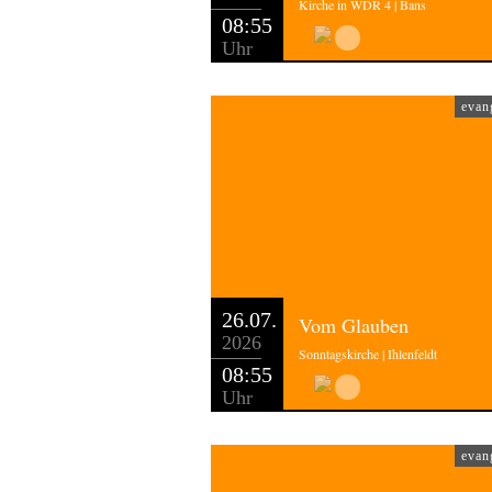
Kirche in WDR 4 | Bans
08:55
Uhr
evan
26.07.
Vom Glauben
2026
Sonntagskirche | Ihlenfeldt
08:55
Uhr
evan