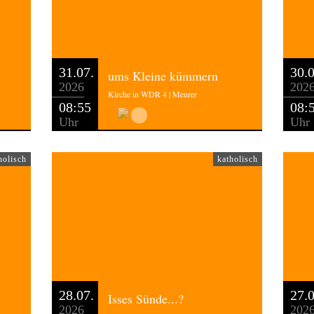
nen: Glaube ist hand-greiflich!
31.07.
30.0
ums Kleine kümmern
2026
202
Kirche in WDR 4 | Meurer
08:55
08:
Uhr
Uhr
holisch
katholisch
28.07.
27.0
Isses Sünde...?
2026
202