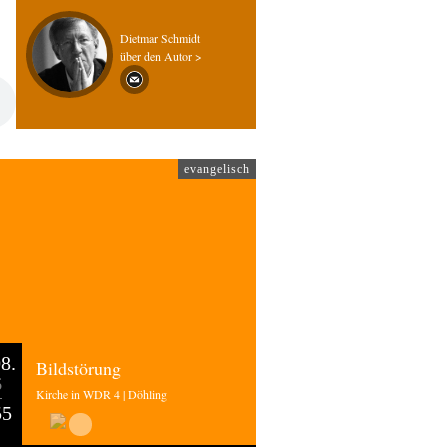
Dietmar Schmidt
über den Autor >
evangelisch
8.
Bildstörung
6
Kirche in WDR 4 | Döhling
55