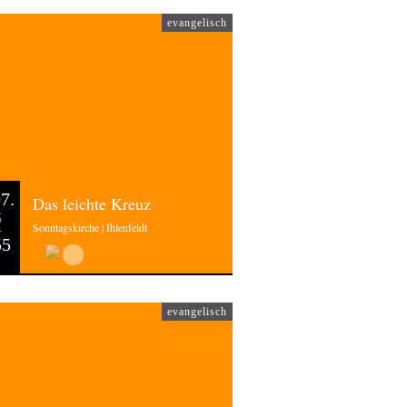
evangelisch
7.
Das leichte Kreuz
6
Sonntagskirche | Ihlenfeldt
55
evangelisch