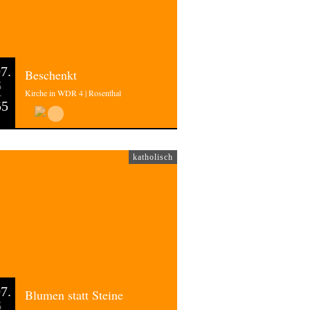
7.
Beschenkt
6
Kirche in WDR 4 | Rosenthal
55
katholisch
7.
Blumen statt Steine
6