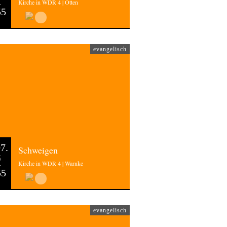
Kirche in WDR 4 | Otten
55
evangelisch
7.
Schweigen
6
Kirche in WDR 4 | Warnke
55
evangelisch