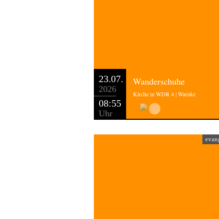
23.07.
Wanderschuhe
2026
Kirche in WDR 4 | Warnke
08:55
Uhr
evan