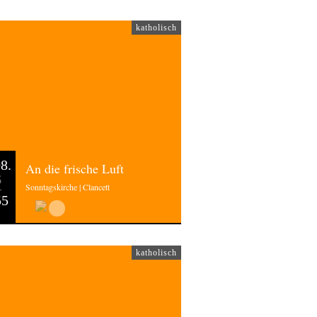
katholisch
8.
An die frische Luft
6
Sonntagskirche | Clancett
55
katholisch