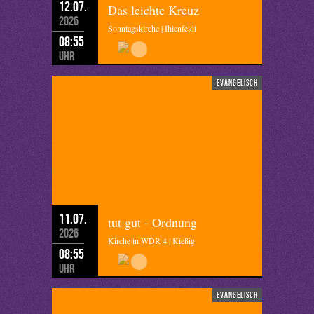
12.07.
Das leichte Kreuz
2026
Sonntagskirche | Ihlenfeldt
08:55
Uhr
evangelisch
11.07.
tut gut - Ordnung
2026
Kirche in WDR 4 | Kießig
08:55
Uhr
evangelisch