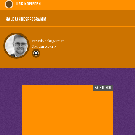
Link kopieren
Halbjahresprogramm
Renardo Schlegelmilch
über den Autor >
katholisch