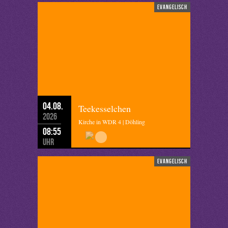
evangelisch
04.08.
Teekesselchen
2026
Kirche in WDR 4 | Döhling
08:55
Uhr
evangelisch