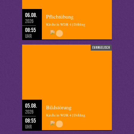
06.08.
Pflichtübung
2026
Kirche in WDR 4 | Döhling
08:55
Uhr
evangelisch
05.08.
Bildstörung
2026
Kirche in WDR 4 | Döhling
08:55
Uhr