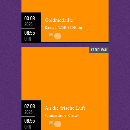
03.08.
Goldmedaille
2026
Kirche in WDR 4 | Döhling
08:55
Uhr
katholisch
02.08.
An die frische Luft
2026
Sonntagskirche | Clancett
08:55
Uhr