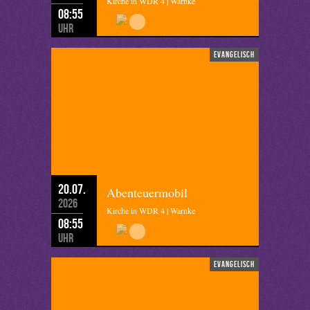
Kirche in WDR 4 | Warnke
08:55
Uhr
evangelisch
20.07.
Abenteuermobil
2026
Kirche in WDR 4 | Warnke
08:55
Uhr
evangelisch