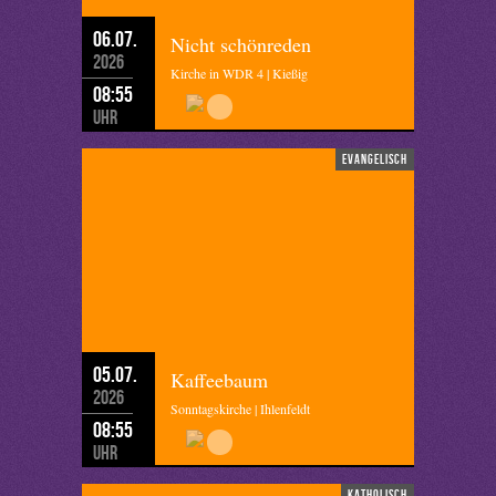
06.07.
Nicht schönreden
2026
Kirche in WDR 4 | Kießig
08:55
Uhr
evangelisch
05.07.
Kaffeebaum
2026
Sonntagskirche | Ihlenfeldt
08:55
Uhr
katholisch