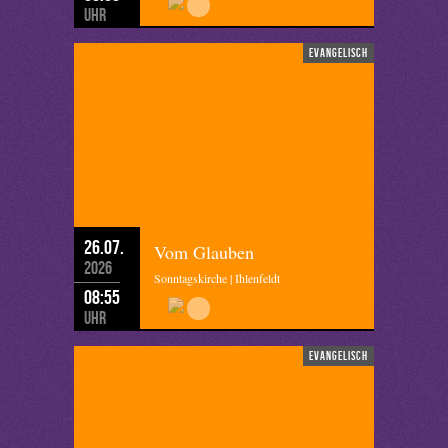
Uhr
evangelisch
26.07.
Vom Glauben
2026
Sonntagskirche | Ihlenfeldt
08:55
Uhr
evangelisch