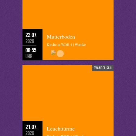
22.07.
Mutterboden
2026
Kirche in WDR 4 | Warnke
08:55
Uhr
evangelisch
21.07.
Leuchttürme
2026