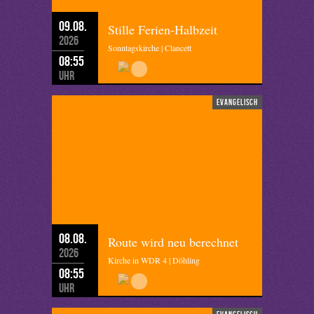
09.08.
Stille Ferien-Halbzeit
2026
Sonntagskirche | Clancett
08:55
Uhr
evangelisch
08.08.
Route wird neu berechnet
2026
Kirche in WDR 4 | Döhling
08:55
Uhr