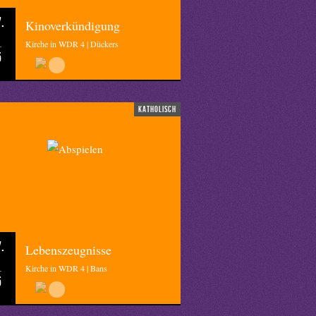
.
Kinoverkündigung
Kirche in WDR 4 | Dückers
5
katholisch
.
Lebenszeugnisse
Kirche in WDR 4 | Bans
5