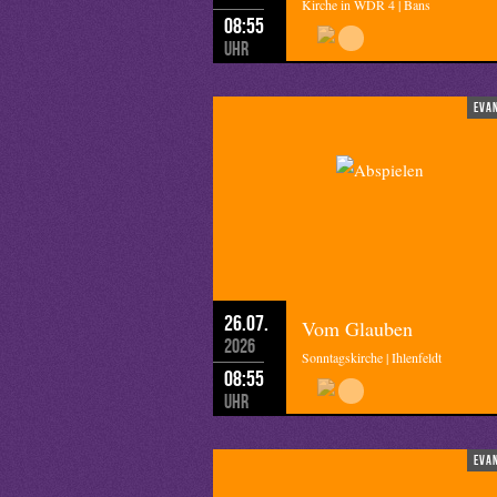
Kirche in WDR 4 | Bans
08:55
Uhr
eva
26.07.
Vom Glauben
2026
Sonntagskirche | Ihlenfeldt
08:55
Uhr
eva