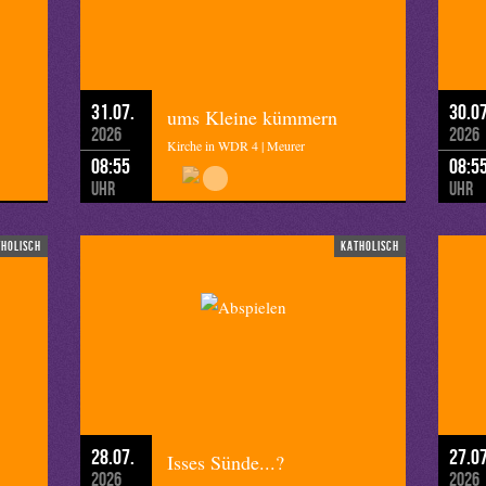
31.07.
30.07
ums Kleine kümmern
2026
2026
Kirche in WDR 4 | Meurer
08:55
08:5
Uhr
Uhr
tholisch
katholisch
28.07.
27.07
Isses Sünde...?
2026
2026