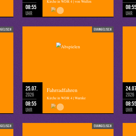
Kirche in WDR 4 | von Wulfen
08:55
08:5
Uhr
Uhr
ngelisch
evangelisch
25.07.
24.07
Fahrradfahren
2026
2026
Kirche in WDR 4 | Warnke
08:55
08:5
Uhr
Uhr
ngelisch
evangelisch