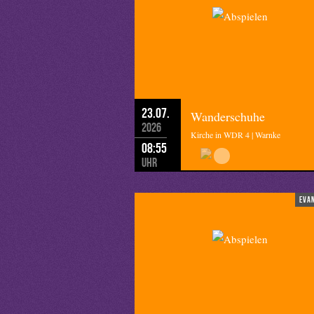
23.07.
Wanderschuhe
2026
Kirche in WDR 4 | Warnke
08:55
Uhr
eva