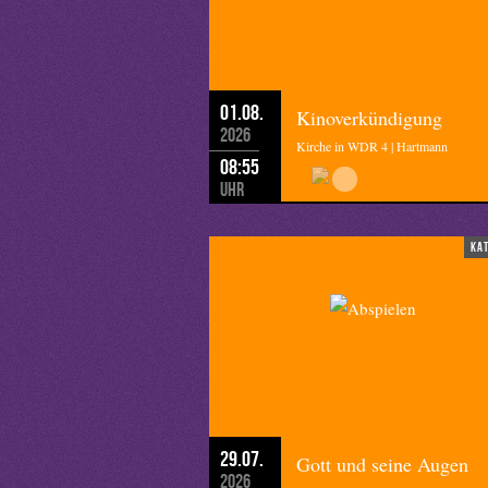
01.08.
Kinoverkündigung
2026
Kirche in WDR 4 | Hartmann
08:55
Uhr
ka
29.07.
Gott und seine Augen
2026