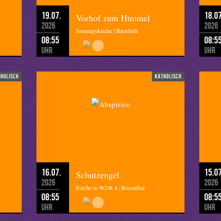
19.07.
18.07
Vorhof zum Himmel
2026
2026
Sonntagskirche | Ihlenfeldt
08:55
08:5
Uhr
Uhr
tholisch
katholisch
16.07.
15.07
Schutzengel
2026
2026
Kirche in WDR 4 | Rosenthal
08:55
08:5
Uhr
Uhr