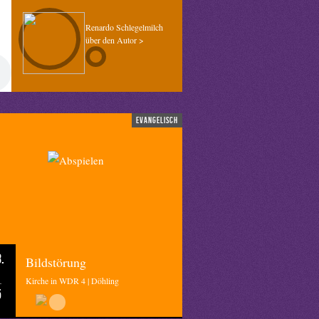
Renardo Schlegelmilch
über den Autor >
evangelisch
.
Bildstörung
Kirche in WDR 4 | Döhling
5