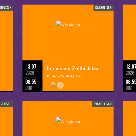
tholisch
katholisch
13.07.
12.07
In meinem Zollbüdchen
2026
2026
Kirche in WDR 4 | Otten
08:55
08:5
Uhr
Uhr
ngelisch
evangelisch