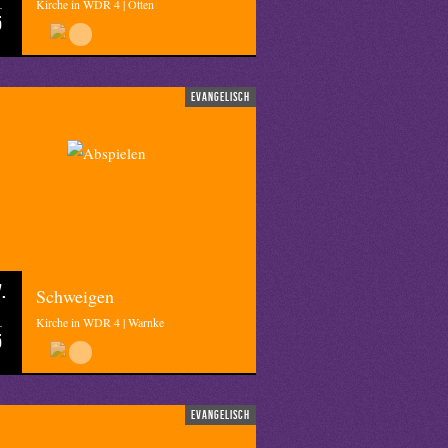
Kirche in WDR 4 | Otten
5
evangelisch
.
Schweigen
Kirche in WDR 4 | Warnke
5
evangelisch