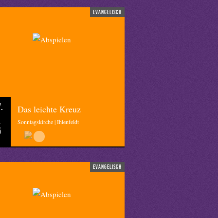
evangelisch
.
Das leichte Kreuz
Sonntagskirche | Ihlenfeldt
5
evangelisch