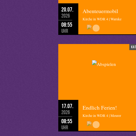
20.07.
Abenteuermobil
2026
Kirche in WDR 4 | Warnke
08:55
Uhr
ka
17.07.
Endlich Ferien!
2026
Kirche in WDR 4 | Meurer
08:55
Uhr