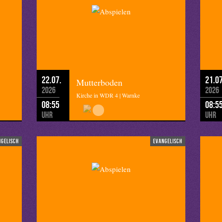
22.07.
21.07
Mutterboden
2026
2026
Kirche in WDR 4 | Warnke
08:55
08:5
Uhr
Uhr
ngelisch
evangelisch