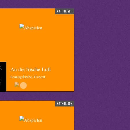
katholisch
.
An die frische Luft
Sonntagskirche | Clancett
5
katholisch