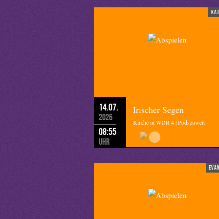
ka
14.07.
Irischer Segen
2026
Kirche in WDR 4 | Podszuweit
08:55
Uhr
eva