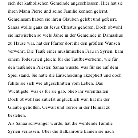
sich der katholischen Gemeinde angeschlossen. Hier hat sie
ihren Mann Pierre und seine Familie kennen gelernt.
Gemeinsam haben sie ihren Glauben gelebt und gefeiert.
Sanaa wollte ganz zu Jesus Christus gehören. Doch obwohl
sie inzwischen so viele Jahre in der Gemeinde in Damaskus
zu Hause war, hat der Pfarrer dort ihr den größten Wunsch
verwehrt. Die Taufe einer muslimischen Frau in Syrien, kam
einem Todesurteil gleich; für die Taufbewerberin, wie für
den taufenden Priester. Sanaa wusste, was für sie auf dem
Spiel stand. Sie hatte die Entscheidung akzeptiert und doch
fühlte sie sich wie abgeschnitten vom Leben. Das
Wichtigste, was es für sie gab, blieb ihr vorenthalten.
Doch obwohl sie zutiefst unglücklich war, hat ihr der
Glaube geholfen, Gewalt und Terror in der Heimat zu
bestehen.
Als Sanaa schwanger wurde, hat die werdende Familie
Syrien verlassen. Über die Balkanroute kamen sie nach