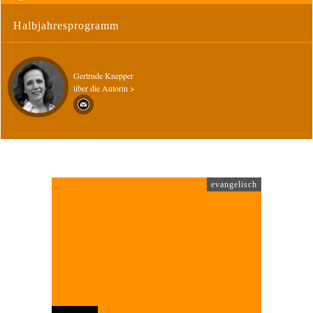
Halbjahresprogramm
Gertrude Knepper
über die Autorin >
evangelisch