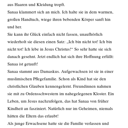
aus Haaren und Kleidung tropft.
Sanaa klammert sich an mich. Ich halte sie in dem warmen,
großen Handtuch, wiege ihren bebenden Körper sanft hin
und her.
Sie kann ihr Glück einfach nicht fassen, unaufhörlich
wiederholt sie diesen einen Satz: „Ich bin nicht tot! Ich bin
nicht tot! Ich lebe in Jesus Christus!“ So sehr hatte sie sich
danach gesehnt. Jetzt endlich hat sich ihre Hoffnung erfüllt:
Sanaa ist getauft!
Sanaa stammt aus Damaskus. Aufgewachsen ist sie in einer
muslimischen Pflegefamilie. Schon als Kind hat sie den
christlichen Glauben kennengelernt. Freundinnen nahmen
sie mit zu Ordensschwestern im nahegelegenen Kloster. Ein
Leben, um Jesus nachzufolgen, das hat Sanaa von früher
Kindheit an fasziniert. Natürlich nur im Geheimen, niemals
hätten die Eltern das erlaubt!
Als junge Erwachsene hatte sie die Familie verlassen und