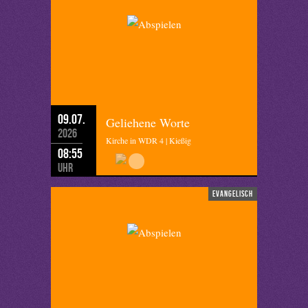
09.07.
Geliehene Worte
2026
Kirche in WDR 4 | Kießig
08:55
Uhr
evangelisch