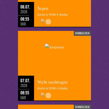
08.07.
Segen
2026
Kirche in WDR 4 | Kießig
08:55
Uhr
evangelisch
07.07.
Nicht nachtragen
2026
Kirche in WDR 4 | Kießig
08:55
Uhr
evangelisch