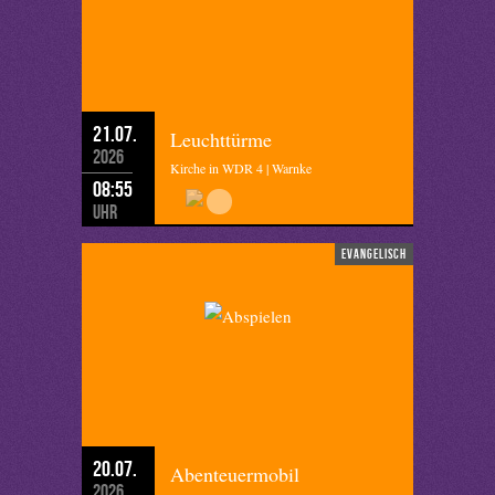
21.07.
Leuchttürme
2026
Kirche in WDR 4 | Warnke
08:55
Uhr
evangelisch
20.07.
Abenteuermobil
2026