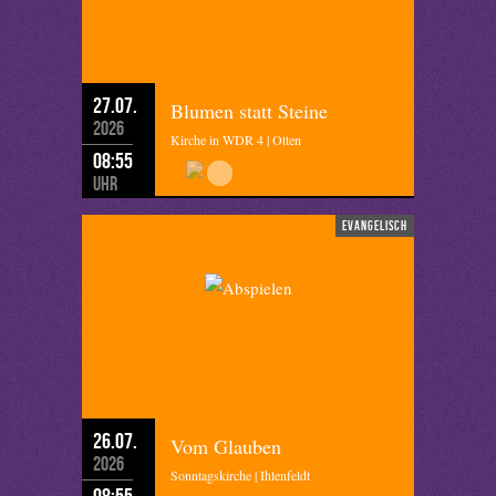
27.07.
Blumen statt Steine
2026
Kirche in WDR 4 | Otten
08:55
Uhr
evangelisch
26.07.
Vom Glauben
2026
Sonntagskirche | Ihlenfeldt
08:55