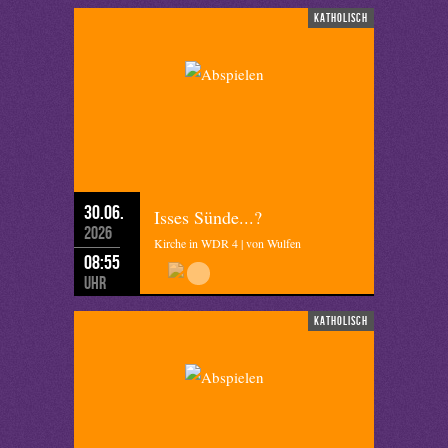
katholisch
30.06.
Isses Sünde...?
2026
Kirche in WDR 4 | von Wulfen
08:55
Uhr
katholisch