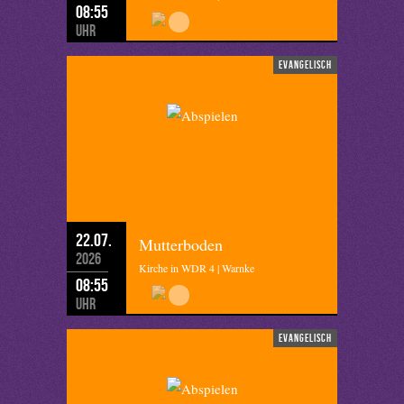
08:55
Uhr
evangelisch
22.07.
Mutterboden
2026
Kirche in WDR 4 | Warnke
08:55
Uhr
evangelisch