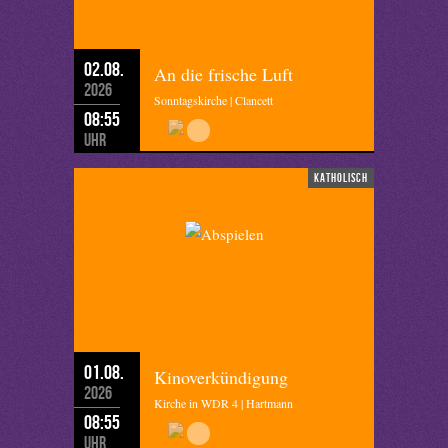
02.08.
An die frische Luft
2026
Sonntagskirche | Clancett
08:55
Uhr
katholisch
01.08.
Kinoverkündigung
2026
Kirche in WDR 4 | Hartmann
08:55
Uhr