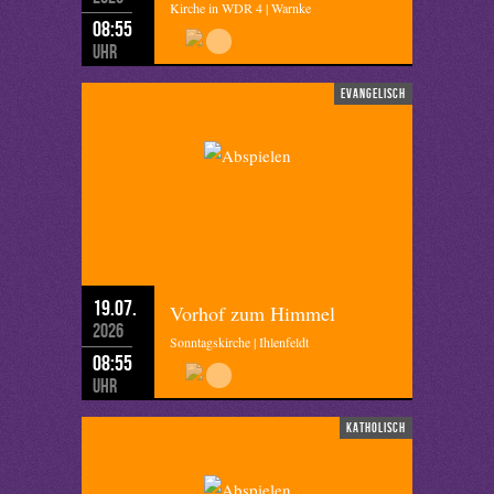
Kirche in WDR 4 | Warnke
08:55
Uhr
evangelisch
19.07.
Vorhof zum Himmel
2026
Sonntagskirche | Ihlenfeldt
08:55
Uhr
katholisch