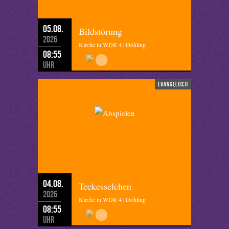
05.08.
Bildstörung
2026
Kirche in WDR 4 | Döhling
08:55
Uhr
evangelisch
04.08.
Teekesselchen
2026
Kirche in WDR 4 | Döhling
08:55
Uhr