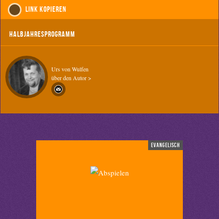
Link kopieren
Halbjahresprogramm
Urs von Wulfen
über den Autor >
evangelisch