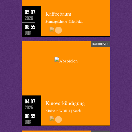
05.07.
Kaffeebaum
2026
Sonntagskirche | Ihlenfeldt
08:55
Uhr
katholisch
04.07.
Kinoverkündigung
2026
Kirche in WDR 4 | Kelch
08:55
Uhr