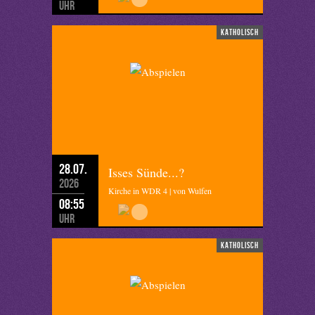
Uhr
katholisch
28.07.
Isses Sünde...?
2026
Kirche in WDR 4 | von Wulfen
08:55
Uhr
katholisch