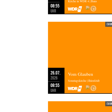
Kirche in WDR 4 | Bans
Es grüßt Sie, Pfarrerin Anne Wellma
08:55
Uhr
eva
26.07.
Vom Glauben
2026
Sonntagskirche | Ihlenfeldt
08:55
Uhr
eva