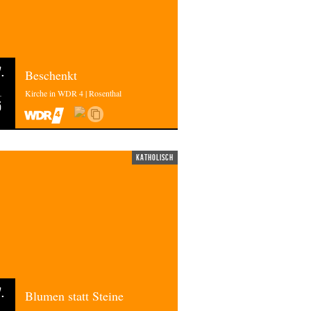
.
Beschenkt
Kirche in WDR 4 | Rosenthal
5
katholisch
.
Blumen statt Steine