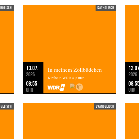
tholisch
katholisch
13.07.
12.07
In meinem Zollbüdchen
2026
2026
Kirche in WDR 4 | Otten
08:55
08:5
Uhr
Uhr
ngelisch
evangelisch