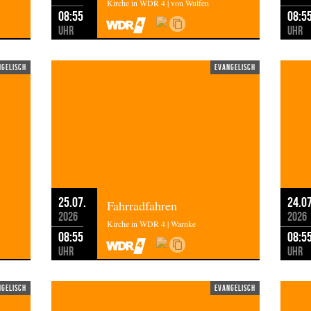
Kirche in WDR 4 | von Wulfen
nn aus Duisburg.
08:55
08:5
Uhr
Uhr
ngelisch
evangelisch
25.07.
24.07
Fahrradfahren
2026
2026
Kirche in WDR 4 | Warnke
08:55
08:5
Uhr
Uhr
ngelisch
evangelisch