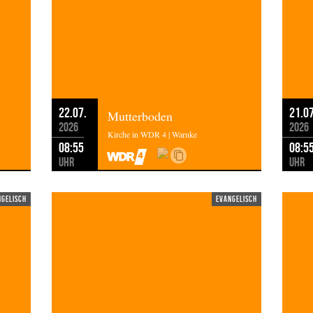
22.07.
21.07
Mutterboden
2026
2026
Kirche in WDR 4 | Warnke
08:55
08:5
Uhr
Uhr
ngelisch
evangelisch