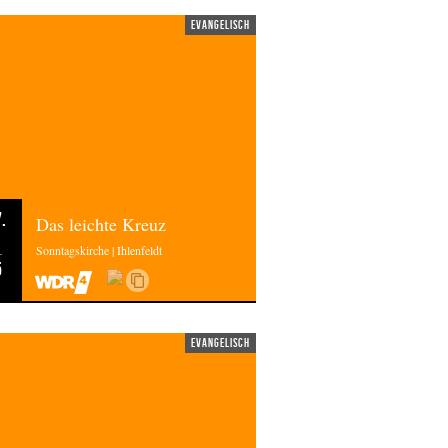
evangelisch
.
Das leichte Kreuz
Sonntagskirche | Ihlenfeldt
5
evangelisch