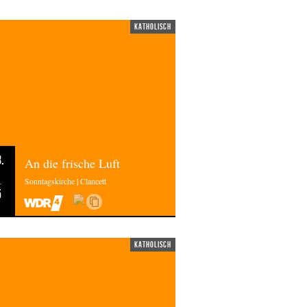
katholisch
.
An die frische Luft
Sonntagskirche | Clancett
5
katholisch