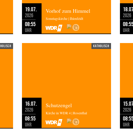
19.07.
18.07
Vorhof zum Himmel
2026
2026
Sonntagskirche | Ihlenfeldt
08:55
08:5
Uhr
Uhr
tholisch
katholisch
16.07.
15.07
Schutzengel
2026
2026
Kirche in WDR 4 | Rosenthal
08:55
08:5
Uhr
Uhr