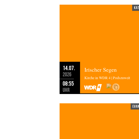
ka
14.07.
Irischer Segen
2026
Kirche in WDR 4 | Podszuweit
08:55
Uhr
eva