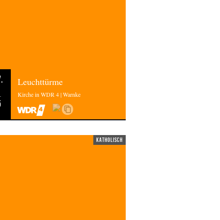
.
Leuchttürme
Kirche in WDR 4 | Warnke
5
katholisch