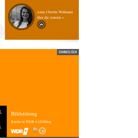
Anne Christin Wellmann
über die Autorin >
evangelisch
.
Bildstörung
Kirche in WDR 4 | Döhling
5