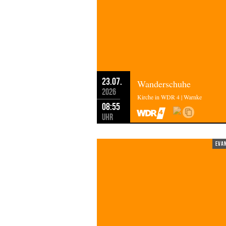
23.07.
Wanderschuhe
2026
Kirche in WDR 4 | Warnke
08:55
Uhr
eva