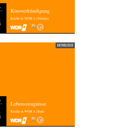
.
Kinoverkündigung
Kirche in WDR 4 | Dückers
5
katholisch
.
Lebenszeugnisse
Kirche in WDR 4 | Bans
5