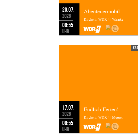
20.07.
Abenteuermobil
2026
Kirche in WDR 4 | Warnke
08:55
Uhr
ka
17.07.
Endlich Ferien!
2026
Kirche in WDR 4 | Meurer
08:55
Uhr