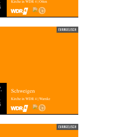
Kirche in WDR 4 | Otten
5
evangelisch
.
Schweigen
Kirche in WDR 4 | Warnke
5
evangelisch