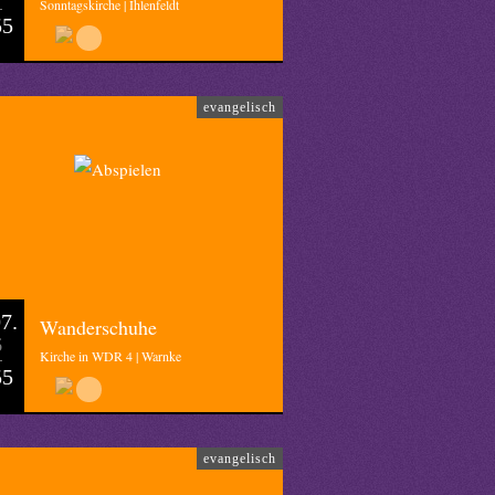
Sonntagskirche | Ihlenfeldt
55
evangelisch
7.
Wanderschuhe
6
Kirche in WDR 4 | Warnke
55
evangelisch