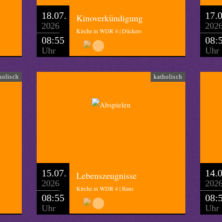
18.07.
17.0
Kinoverkündigung
2026
202
Kirche in WDR 4 | Dückers
08:55
08:
Uhr
Uhr
holisch
katholisch
15.07.
14.0
Lebenszeugnisse
2026
202
Kirche in WDR 4 | Bans
08:55
08:
Uhr
Uhr