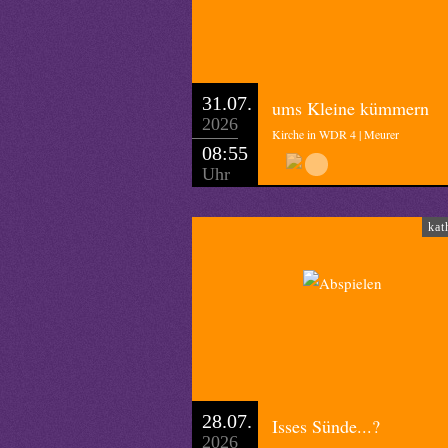
Viel Freude am Entfalten wünscht I
Redaktion: Landespfarrerin Petra Sc
31.07.
ums Kleine kümmern
2026
Kirche in WDR 4 | Meurer
08:55
Uhr
kat
28.07.
Isses Sünde...?
2026