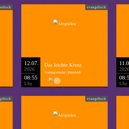
holisch
evangelisch
12.07.
11.0
Das leichte Kreuz
2026
202
Sonntagskirche | Ihlenfeldt
08:55
08:
Uhr
Uhr
gelisch
evangelisch