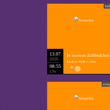
kat
13.07.
In meinem Zollbüdchen
2026
Kirche in WDR 4 | Otten
08:55
Uhr
evan