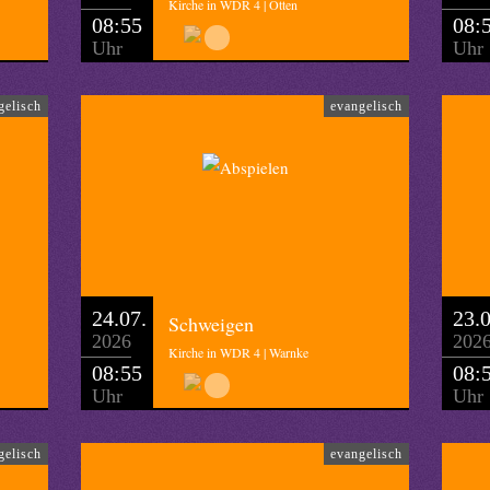
Kirche in WDR 4 | Otten
08:55
08:
Uhr
Uhr
gelisch
evangelisch
24.07.
23.0
Schweigen
2026
202
Kirche in WDR 4 | Warnke
08:55
08:
Uhr
Uhr
gelisch
evangelisch