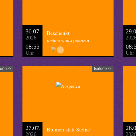
hnen Dieter Beese aus Bochum.
hulze
30.07.
29.0
Beschenkt
2026
202
Kirche in WDR 4 | Rosenthal
08:55
08:
Uhr
Uhr
holisch
katholisch
27.07.
26.0
Blumen statt Steine
2026
202