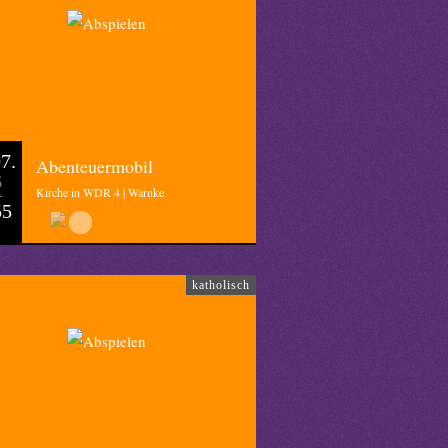
7.
Abenteuermobil
6
Kirche in WDR 4 | Warnke
55
katholisch