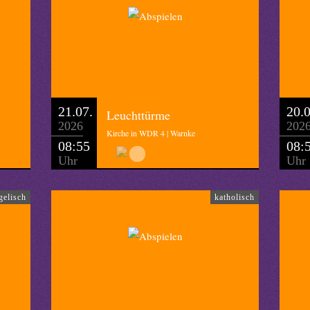
21.07.
20.0
Leuchttürme
2026
202
Kirche in WDR 4 | Warnke
08:55
08:
Uhr
Uhr
gelisch
katholisch