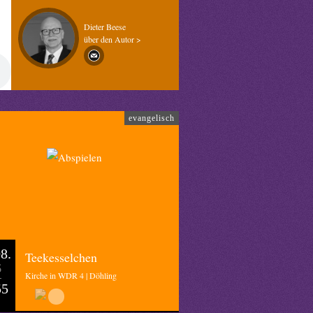
Dieter Beese
über den Autor >
evangelisch
8.
Teekesselchen
6
Kirche in WDR 4 | Döhling
55