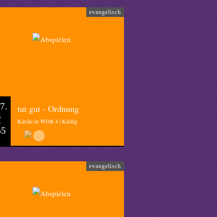
evangelisch
7.
tut gut - Ordnung
6
Kirche in WDR 4 | Kießig
55
evangelisch