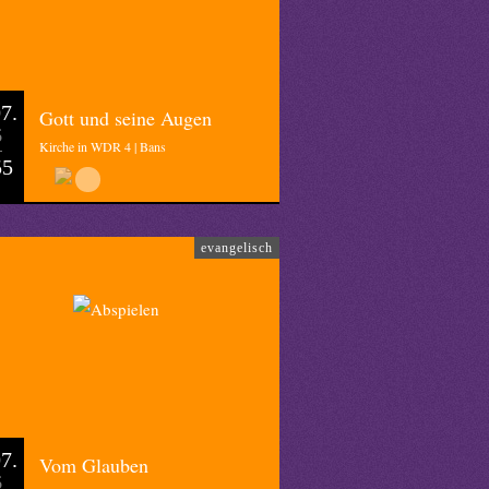
7.
Gott und seine Augen
6
Kirche in WDR 4 | Bans
55
evangelisch
7.
Vom Glauben
6