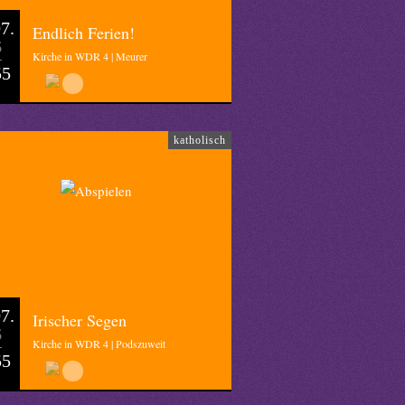
7.
Endlich Ferien!
6
Kirche in WDR 4 | Meurer
55
katholisch
7.
Irischer Segen
6
Kirche in WDR 4 | Podszuweit
55