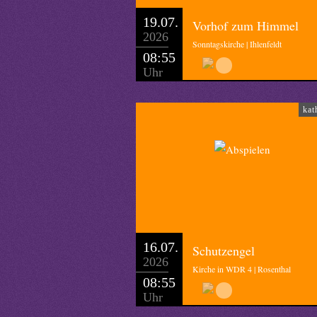
19.07.
Vorhof zum Himmel
2026
Sonntagskirche | Ihlenfeldt
08:55
Uhr
kat
16.07.
Schutzengel
2026
Kirche in WDR 4 | Rosenthal
08:55
Uhr