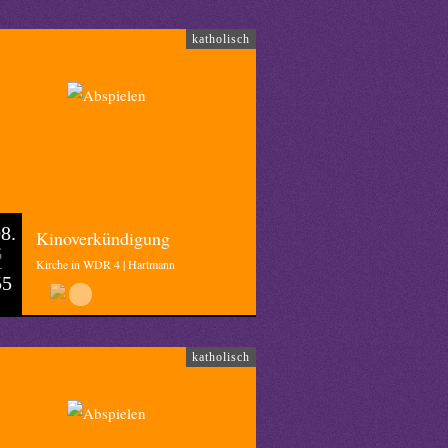
katholisch
8.
Kinoverkündigung
6
Kirche in WDR 4 | Hartmann
55
katholisch