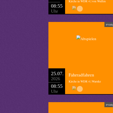
Kirche in WDR 4 | von Wulfen
08:55
Uhr
evan
25.07.
Fahrradfahren
2026
Kirche in WDR 4 | Warnke
08:55
Uhr
evan