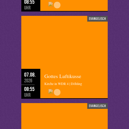
08:55
Uhr
evangelisch
07.08.
Gottes Luftikusse
2026
Kirche in WDR 4 | Döhling
08:55
Uhr
evangelisch