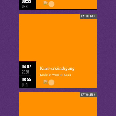
08:55
Uhr
katholisch
04.07.
Kinoverkündigung
2026
Kirche in WDR 4 | Kelch
08:55
Uhr
katholisch