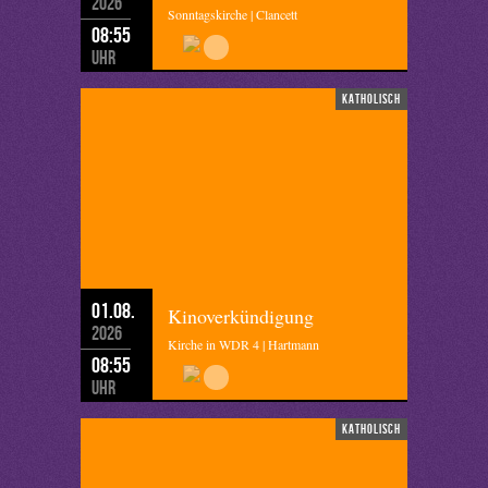
2026
Sonntagskirche | Clancett
08:55
Uhr
katholisch
01.08.
Kinoverkündigung
2026
Kirche in WDR 4 | Hartmann
08:55
Uhr
katholisch