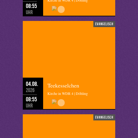
Kirche in WDR 4 | Döhling
08:55
Uhr
evangelisch
04.08.
Teekesselchen
2026
Kirche in WDR 4 | Döhling
08:55
Uhr
evangelisch