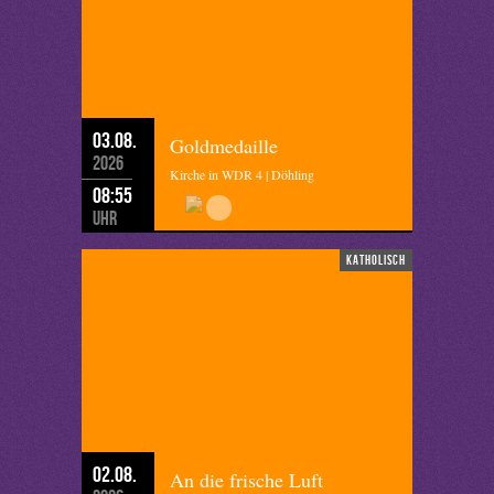
03.08.
Goldmedaille
2026
Kirche in WDR 4 | Döhling
08:55
Uhr
katholisch
02.08.
An die frische Luft