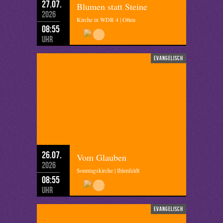
27.07.
Blumen statt Steine
2026
Kirche in WDR 4 | Otten
08:55
Uhr
evangelisch
26.07.
Vom Glauben
2026
Sonntagskirche | Ihlenfeldt
08:55
Uhr
evangelisch