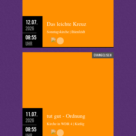
12.07.
Das leichte Kreuz
2026
Sonntagskirche | Ihlenfeldt
08:55
Uhr
evangelisch
11.07.
tut gut - Ordnung
2026
Kirche in WDR 4 | Kießig
08:55
Uhr