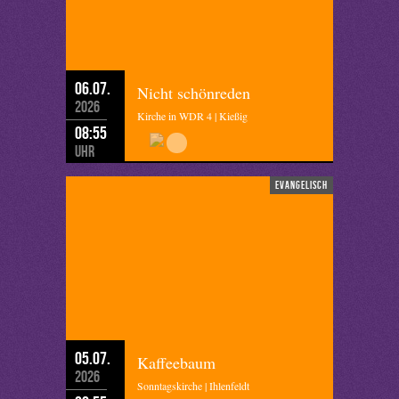
06.07.
Nicht schönreden
2026
Kirche in WDR 4 | Kießig
08:55
Uhr
evangelisch
05.07.
Kaffeebaum
2026
Sonntagskirche | Ihlenfeldt