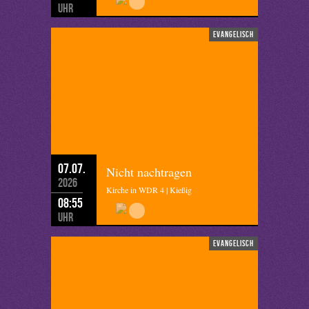
Uhr
evangelisch
07.07.
Nicht nachtragen
2026
Kirche in WDR 4 | Kießig
08:55
Uhr
evangelisch