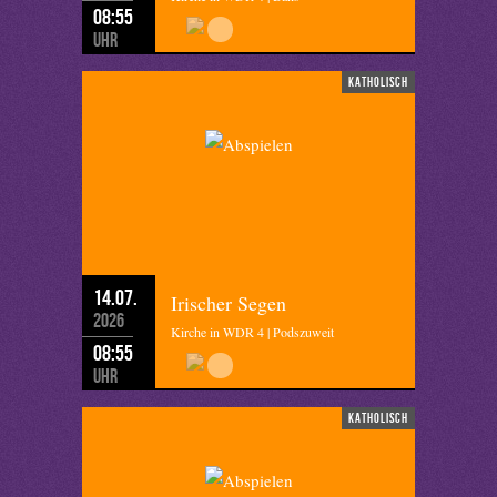
08:55
Uhr
katholisch
14.07.
Irischer Segen
2026
Kirche in WDR 4 | Podszuweit
08:55
Uhr
katholisch