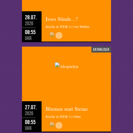
28.07.
Isses Sünde...?
2026
Kirche in WDR 4 | von Wulfen
08:55
Uhr
katholisch
27.07.
Blumen statt Steine
2026
Kirche in WDR 4 | Otten
08:55
Uhr