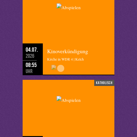
04.07.
Kinoverkündigung
2026
Kirche in WDR 4 | Kelch
08:55
Uhr
katholisch