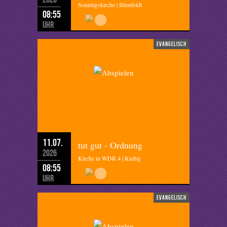
Sonntagskirche | Ihlenfeldt
08:55
Uhr
evangelisch
11.07.
tut gut - Ordnung
2026
Kirche in WDR 4 | Kießig
08:55
Uhr
evangelisch