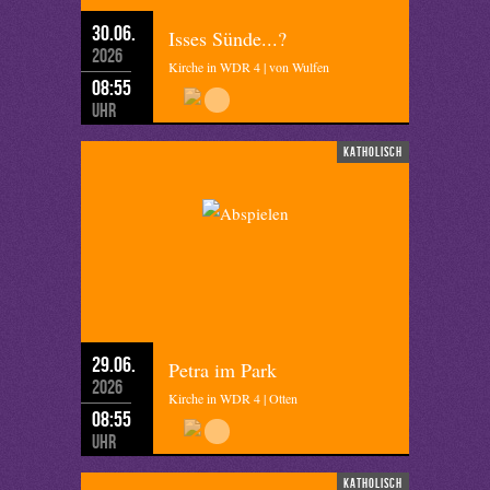
30.06.
Isses Sünde...?
2026
Kirche in WDR 4 | von Wulfen
08:55
Uhr
katholisch
29.06.
Petra im Park
2026
Kirche in WDR 4 | Otten
08:55
Uhr
katholisch