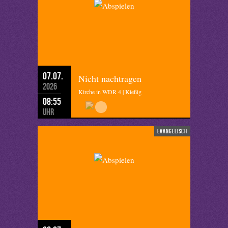
07.07.
Nicht nachtragen
2026
Kirche in WDR 4 | Kießig
08:55
Uhr
evangelisch