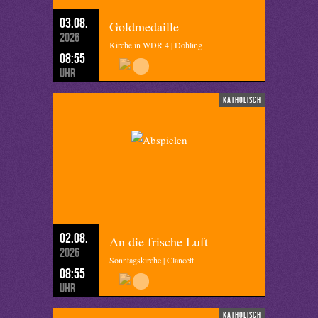
03.08.
Goldmedaille
2026
Kirche in WDR 4 | Döhling
08:55
Uhr
katholisch
02.08.
An die frische Luft
2026
Sonntagskirche | Clancett
08:55
Uhr
katholisch