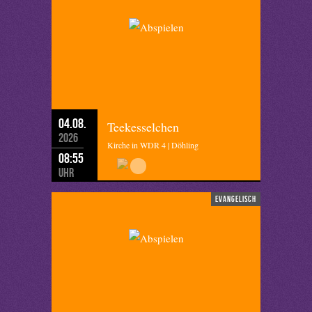
04.08.
Teekesselchen
2026
Kirche in WDR 4 | Döhling
08:55
Uhr
evangelisch