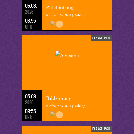
06.08.
Pflichtübung
2026
Kirche in WDR 4 | Döhling
08:55
Uhr
evangelisch
05.08.
Bildstörung
2026
Kirche in WDR 4 | Döhling
08:55
Uhr
evangelisch