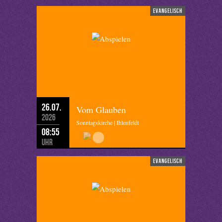
evangelisch
26.07.
Vom Glauben
2026
Sonntagskirche | Ihlenfeldt
08:55
Uhr
evangelisch