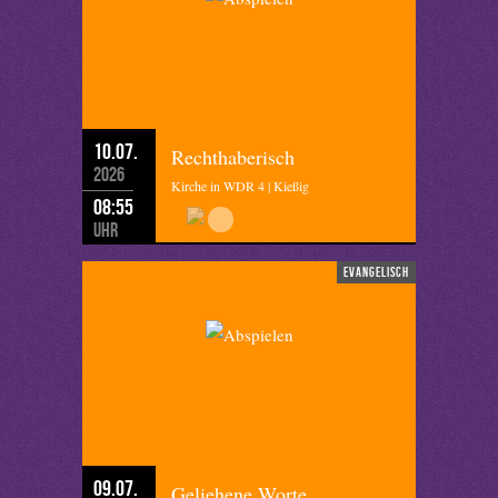
10.07.
Rechthaberisch
2026
Kirche in WDR 4 | Kießig
08:55
Uhr
evangelisch
09.07.
Geliehene Worte