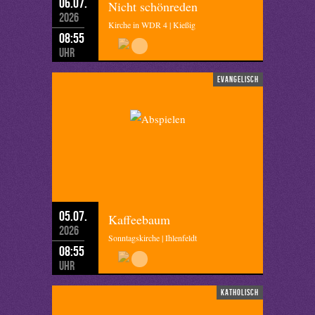
06.07.
Nicht schönreden
2026
Kirche in WDR 4 | Kießig
08:55
Uhr
evangelisch
05.07.
Kaffeebaum
2026
Sonntagskirche | Ihlenfeldt
08:55
Uhr
katholisch