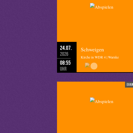
24.07.
Schweigen
2026
Kirche in WDR 4 | Warnke
08:55
Uhr
eva