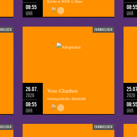
Kirche in WDR 4 | Bans
08:55
08:5
Uhr
Uhr
tholisch
evangelisch
26.07.
25.07
Vom Glauben
2026
2026
Sonntagskirche | Ihlenfeldt
08:55
08:5
Uhr
Uhr
ngelisch
evangelisch