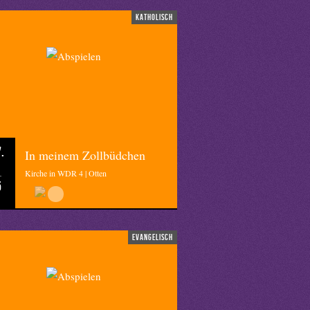
katholisch
.
In meinem Zollbüdchen
Kirche in WDR 4 | Otten
5
evangelisch