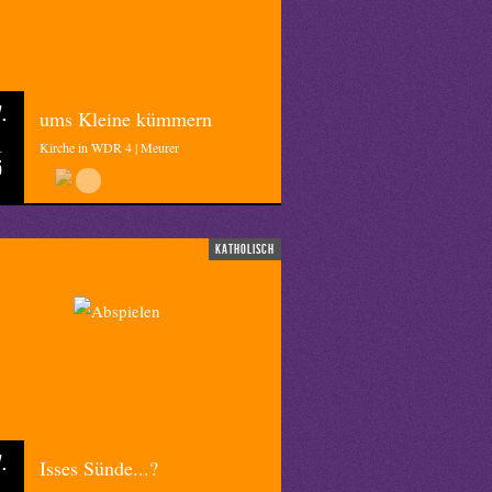
.
ums Kleine kümmern
Kirche in WDR 4 | Meurer
5
katholisch
.
Isses Sünde...?