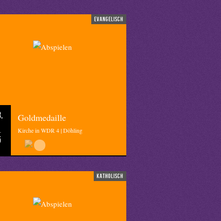
evangelisch
.
Goldmedaille
Kirche in WDR 4 | Döhling
5
katholisch