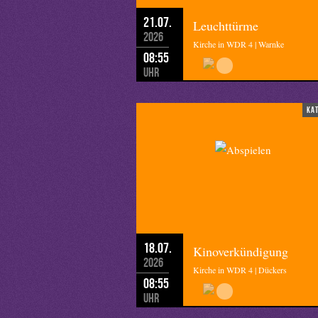
21.07.
Leuchttürme
2026
Kirche in WDR 4 | Warnke
08:55
Uhr
ka
18.07.
Kinoverkündigung
2026
Kirche in WDR 4 | Dückers
08:55
Uhr