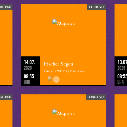
tholisch
katholisch
14.07.
13.07
Irischer Segen
2026
2026
Kirche in WDR 4 | Podszuweit
08:55
08:5
Uhr
Uhr
ngelisch
evangelisch