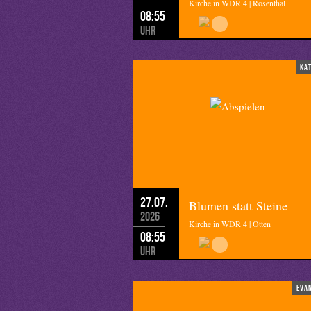
Kirche in WDR 4 | Rosenthal
08:55
Uhr
ka
27.07.
Blumen statt Steine
2026
Kirche in WDR 4 | Otten
08:55
Uhr
eva