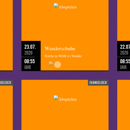
23.07.
22.07
Wanderschuhe
2026
2026
Kirche in WDR 4 | Warnke
08:55
08:5
Uhr
Uhr
ngelisch
evangelisch