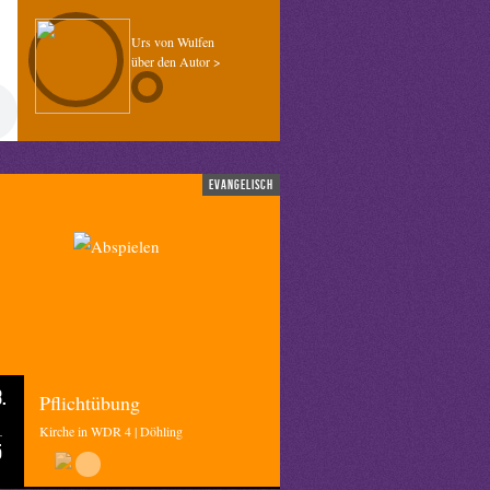
Urs von Wulfen
über den Autor >
evangelisch
.
Pflichtübung
Kirche in WDR 4 | Döhling
5