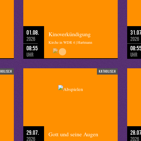
01.08.
31.07
Kinoverkündigung
2026
2026
Kirche in WDR 4 | Hartmann
08:55
08:5
Uhr
Uhr
tholisch
katholisch
29.07.
28.07
Gott und seine Augen
2026
2026