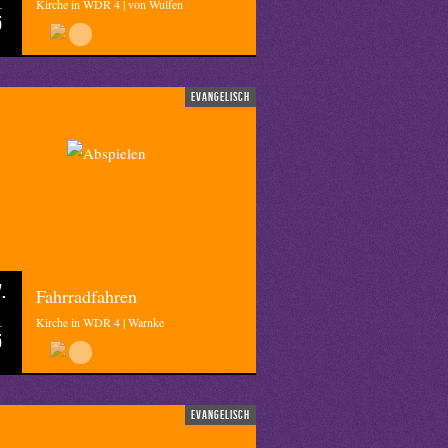
Kirche in WDR 4 | von Wulfen
5
evangelisch
.
Fahrradfahren
Kirche in WDR 4 | Warnke
5
evangelisch