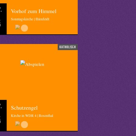
.
Vorhof zum Himmel
Sonntagskirche | Ihlenfeldt
5
katholisch
.
Schutzengel
Kirche in WDR 4 | Rosenthal
5