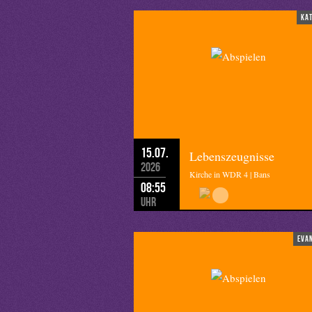
ka
15.07.
Lebenszeugnisse
2026
Kirche in WDR 4 | Bans
08:55
Uhr
eva