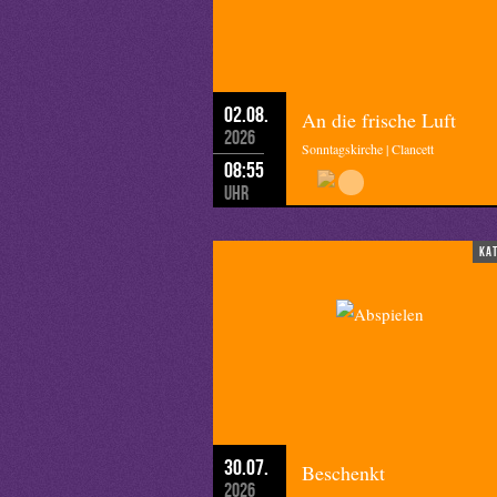
02.08.
An die frische Luft
2026
Sonntagskirche | Clancett
08:55
Uhr
ka
30.07.
Beschenkt
2026