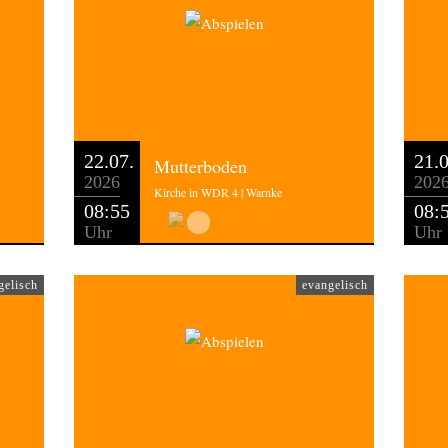
22.07.
21.0
Mutterboden
2026
202
Kirche in WDR 4 | Warnke
08:55
08:
Uhr
Uhr
gelisch
evangelisch