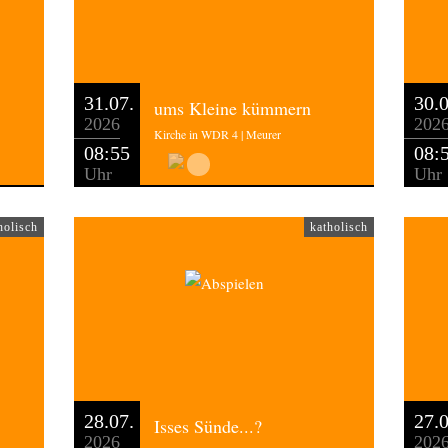
31.07.
30.0
ums Kleine kümmern
2026
202
Kirche in WDR 4 | Meurer
08:55
08:
Uhr
Uhr
holisch
katholisch
28.07.
27.0
Isses Sünde...?
2026
202