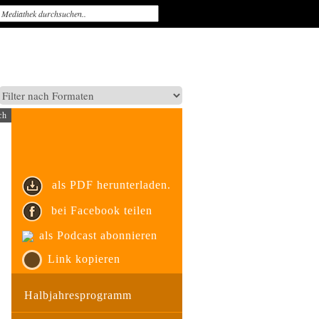
ch
als PDF herunterladen.
bei Facebook teilen
als Podcast abonnieren
Link kopieren
Halbjahresprogramm