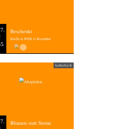
7.
Beschenkt
6
Kirche in WDR 4 | Rosenthal
55
katholisch
7.
Blumen statt Steine
6