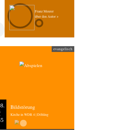
Franz Meurer
über den Autor >
evangelisch
8.
Bildstörung
6
Kirche in WDR 4 | Döhling
55