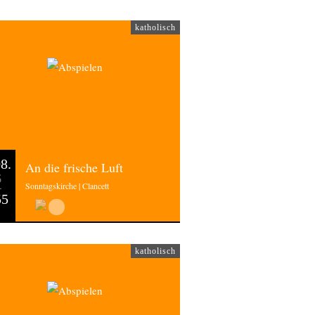
katholisch
8.
An die frische Luft
6
Sonntagskirche | Clancett
55
katholisch