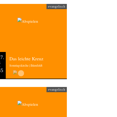
evangelisch
7.
Das leichte Kreuz
6
Sonntagskirche | Ihlenfeldt
55
evangelisch