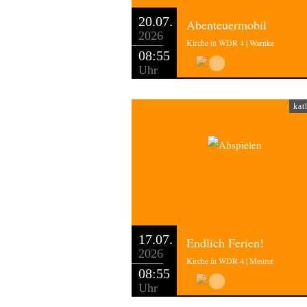
20.07.
Abenteuermobil
2026
Kirche in WDR 4 | Warnke
08:55
Uhr
kat
17.07.
Endlich Ferien!
2026
Kirche in WDR 4 | Meurer
08:55
Uhr