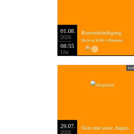
01.08.
Kinoverkündigung
2026
Kirche in WDR 4 | Hartmann
08:55
Uhr
kat
29.07.
Gott und seine Augen
2026