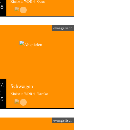
Kirche in WDR 4 | Otten
55
evangelisch
7.
Schweigen
6
Kirche in WDR 4 | Warnke
55
evangelisch