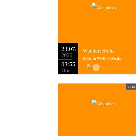
23.07.
Wanderschuhe
2026
Kirche in WDR 4 | Warnke
08:55
Uhr
evan