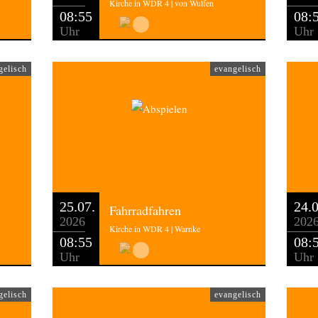
Kirche in WDR 4 | von Wulfen
08:55
08:
Uhr
Uhr
gelisch
evangelisch
25.07.
24.0
Fahrradfahren
2026
202
Kirche in WDR 4 | Warnke
08:55
08:
Uhr
Uhr
gelisch
evangelisch