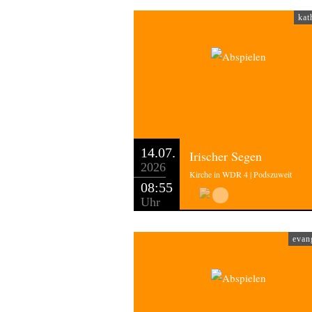
kat
14.07.
Irischer Segen
2026
Kirche in WDR 4 | Podszuweit
08:55
Uhr
evan