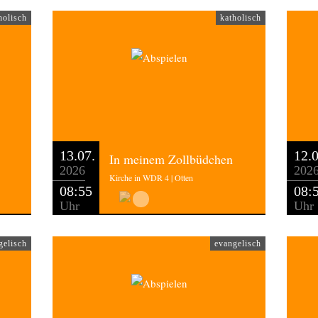
holisch
katholisch
13.07.
12.0
In meinem Zollbüdchen
2026
202
Kirche in WDR 4 | Otten
08:55
08:
Uhr
Uhr
gelisch
evangelisch