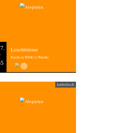
7.
Leuchttürme
6
Kirche in WDR 4 | Warnke
55
katholisch