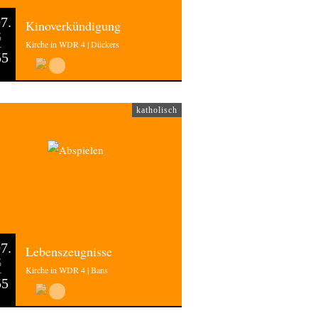
7.
Kinoverkündigung
6
Kirche in WDR 4 | Dückers
55
katholisch
7.
Lebenszeugnisse
6
Kirche in WDR 4 | Bans
55