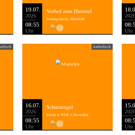
19.07.
18.0
Vorhof zum Himmel
2026
202
Sonntagskirche | Ihlenfeldt
08:55
08:
Uhr
Uhr
holisch
katholisch
16.07.
15.0
Schutzengel
2026
202
Kirche in WDR 4 | Rosenthal
08:55
08:
Uhr
Uhr