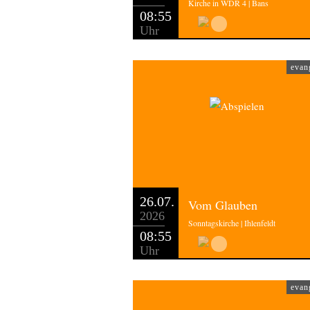
Kirche in WDR 4 | Bans
08:55
Uhr
evan
26.07.
Vom Glauben
2026
Sonntagskirche | Ihlenfeldt
08:55
Uhr
evan