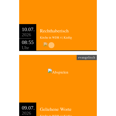
10.07.
Rechthaberisch
2026
Kirche in WDR 4 | Kießig
08:55
Uhr
evangelisch
09.07.
Geliehene Worte
2026
Kirche in WDR 4 | Kießig