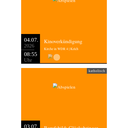
04.07.
Kinoverkündigung
2026
Kirche in WDR 4 | Kelch
08:55
Uhr
katholisch
03.07.
Berufsbild: Glücksbringer