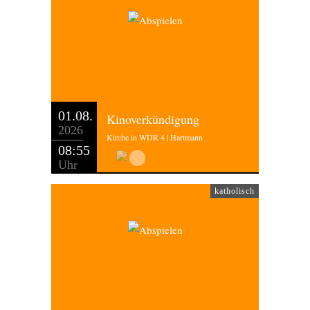
01.08.
Kinoverkündigung
2026
Kirche in WDR 4 | Hartmann
08:55
Uhr
katholisch