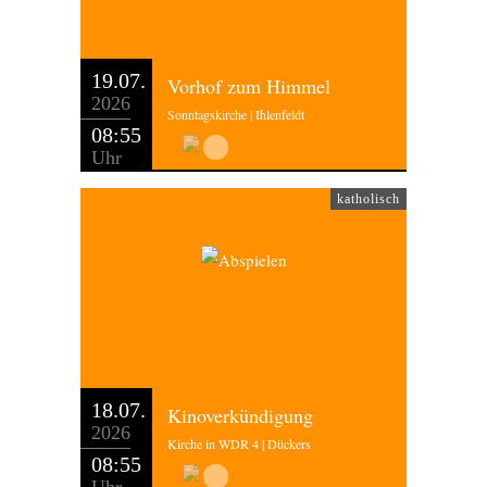
19.07.
Vorhof zum Himmel
2026
Sonntagskirche | Ihlenfeldt
08:55
Uhr
katholisch
18.07.
Kinoverkündigung
2026
Kirche in WDR 4 | Dückers
08:55