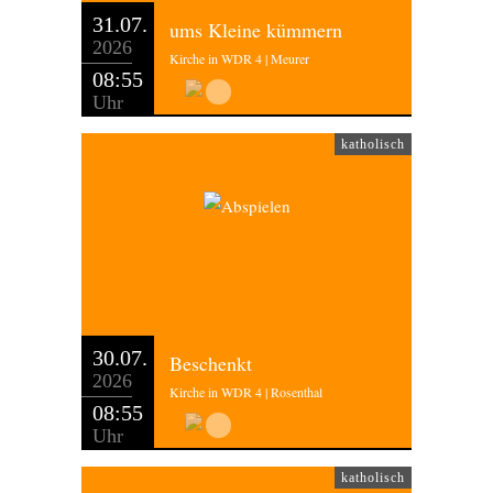
31.07.
ums Kleine kümmern
2026
Kirche in WDR 4 | Meurer
08:55
Uhr
katholisch
30.07.
Beschenkt
2026
Kirche in WDR 4 | Rosenthal
08:55
Uhr
katholisch