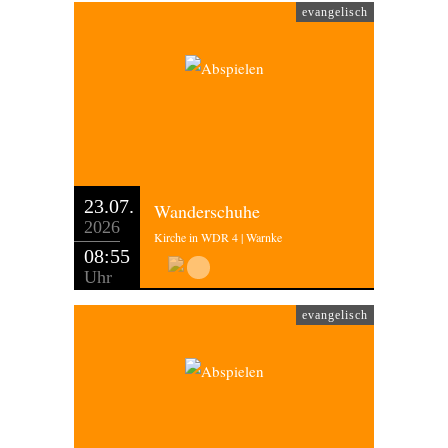
evangelisch
23.07.
Wanderschuhe
2026
Kirche in WDR 4 | Warnke
08:55
Uhr
evangelisch