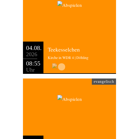
04.08.
Teekesselchen
2026
Kirche in WDR 4 | Döhling
08:55
Uhr
evangelisch