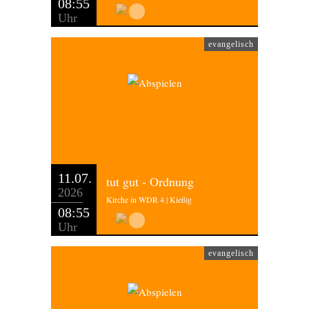
08:55
Uhr
evangelisch
11.07.
tut gut - Ordnung
2026
Kirche in WDR 4 | Kießig
08:55
Uhr
evangelisch