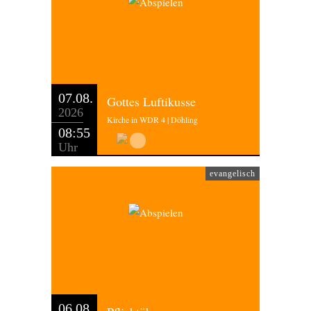
07.08.
Gottes Luftikusse
2026
Kirche in WDR 4 | Döhling
08:55
Uhr
evangelisch
06.08.