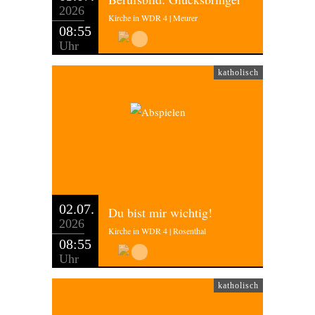
2026
Kirche in WDR 4 | Meurer
08:55
Uhr
katholisch
02.07.
Du bist mir wichtig!
2026
Kirche in WDR 4 | Rosenthal
08:55
Uhr
katholisch