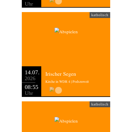
Uhr
katholisch
14.07.
Irischer Segen
2026
Kirche in WDR 4 | Podszuweit
08:55
Uhr
katholisch