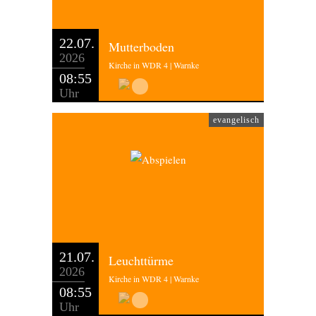
22.07.
Mutterboden
2026
Kirche in WDR 4 | Warnke
08:55
Uhr
evangelisch
21.07.
Leuchttürme
2026
Kirche in WDR 4 | Warnke
08:55
Uhr