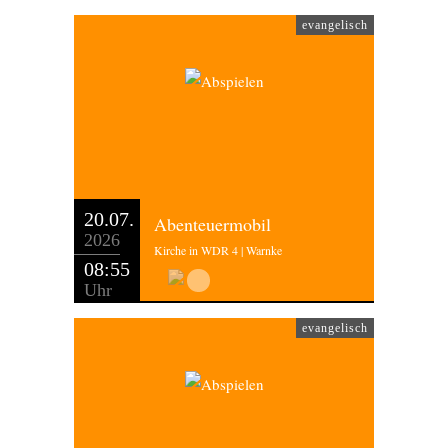
evangelisch
20.07.
Abenteuermobil
2026
Kirche in WDR 4 | Warnke
08:55
Uhr
evangelisch