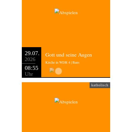
29.07.
Gott und seine Augen
2026
Kirche in WDR 4 | Bans
08:55
Uhr
katholisch