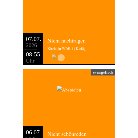
07.07.
Nicht nachtragen
2026
Kirche in WDR 4 | Kießig
08:55
Uhr
evangelisch
06.07.
Nicht schönreden