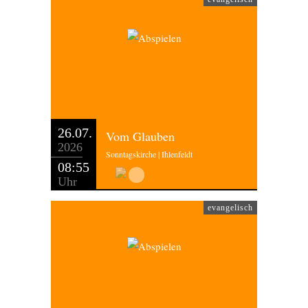
26.07.
Vom Glauben
2026
Sonntagskirche | Ihlenfeldt
08:55
Uhr
evangelisch