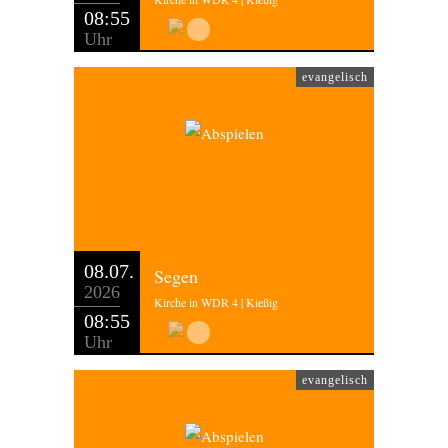
08:55
Uhr
evangelisch
08.07.
Segen
2026
Kirche in WDR 4 | Kießig
08:55
Uhr
evangelisch