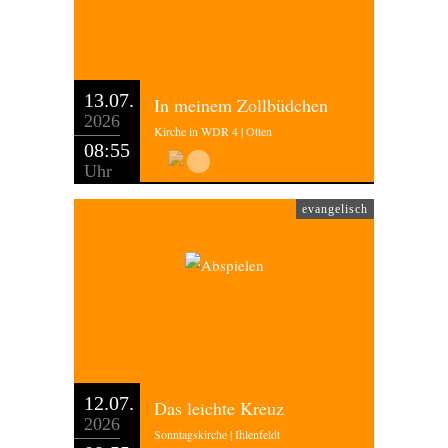
13.07.
In meinem Zollbüdchen
2026
Kirche in WDR 4 | Otten
08:55
Uhr
evangelisch
12.07.
Das leichte Kreuz
2026
Sonntagskirche | Ihlenfeldt