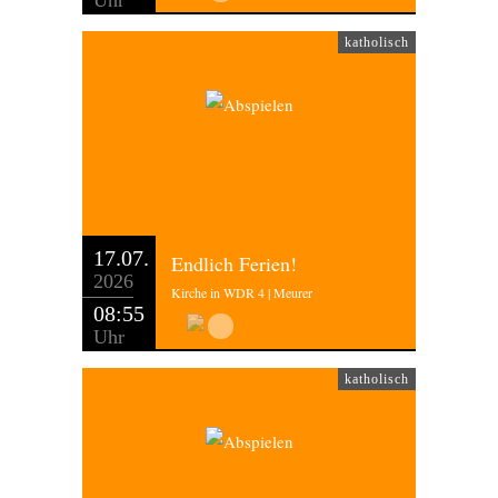
Uhr
katholisch
17.07.
Endlich Ferien!
2026
Kirche in WDR 4 | Meurer
08:55
Uhr
katholisch