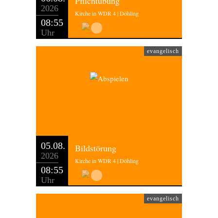
Pflichtübung
2026
Kirche in WDR 4 | Döhling
08:55
Uhr
evangelisch
05.08.
Bildstörung
2026
Kirche in WDR 4 | Döhling
08:55
Uhr
evangelisch