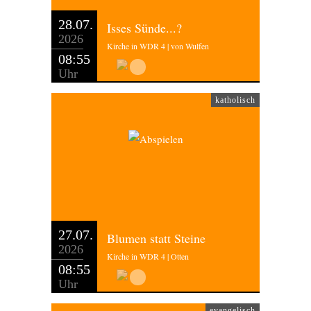
28.07.
Isses Sünde...?
2026
Kirche in WDR 4 | von Wulfen
08:55
Uhr
katholisch
27.07.
Blumen statt Steine
2026
Kirche in WDR 4 | Otten
08:55
Uhr
evangelisch