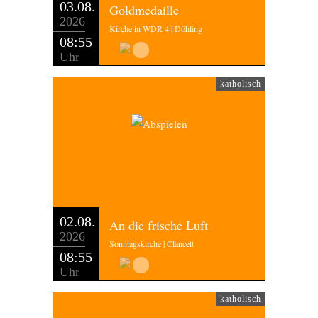
03.08.
Goldmedaille
2026
Kirche in WDR 4 | Döhling
08:55
Uhr
katholisch
02.08.
An die frische Luft
2026
Sonntagskirche | Clancett
08:55
Uhr
katholisch