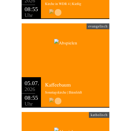
2026
Kirche in WDR 4 | Kießig
08:55
Uhr
evangelisch
05.07.
Kaffeebaum
2026
Sonntagskirche | Ihlenfeldt
08:55
Uhr
katholisch