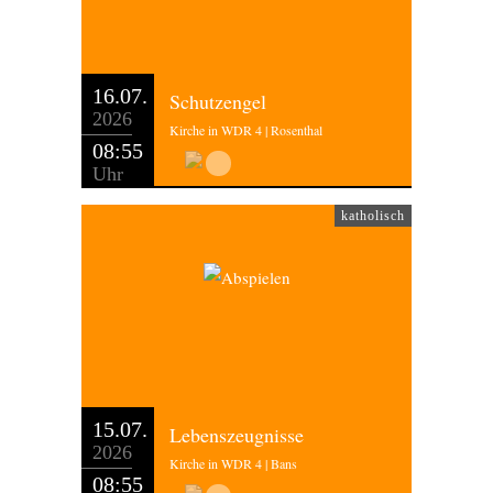
16.07.
Schutzengel
2026
Kirche in WDR 4 | Rosenthal
08:55
Uhr
katholisch
15.07.
Lebenszeugnisse
2026
Kirche in WDR 4 | Bans
08:55