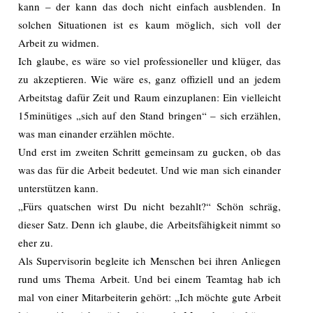
kann – der kann das doch nicht einfach ausblenden. In
solchen Situationen ist es kaum möglich, sich voll der
Arbeit zu widmen.
Ich glaube, es wäre so viel professioneller und klüger, das
zu akzeptieren. Wie wäre es, ganz offiziell und an jedem
Arbeitstag dafür Zeit und Raum einzuplanen: Ein vielleicht
15minütiges „sich auf den Stand bringen“ – sich erzählen,
was man einander erzählen möchte.
Und erst im zweiten Schritt gemeinsam zu gucken, ob das
was das für die Arbeit bedeutet. Und wie man sich einander
unterstützen kann.
„Fürs quatschen wirst Du nicht bezahlt?“ Schön schräg,
dieser Satz. Denn ich glaube, die Arbeitsfähigkeit nimmt so
eher zu.
Als Supervisorin begleite ich Menschen bei ihren Anliegen
rund ums Thema Arbeit. Und bei einem Teamtag hab ich
mal von einer Mitarbeiterin gehört: „Ich möchte gute Arbeit