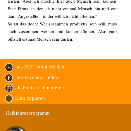
leisten. Aber ich möchte hier auch Mensch sein können.
Eine Firma, in der ich nicht erstmal Mensch bin und erst
dann Angestellte – in der will ich nicht arbeiten.“
So ist das doch: Wer zusammen produktiv sein will, muss
auch zusammen weinen und lachen können. Also ganz
offiziell erstmal Mensch sein dürfen.
als PDF herunterladen.
bei Facebook teilen
als Podcast abonnieren
Link kopieren
Halbjahresprogramm